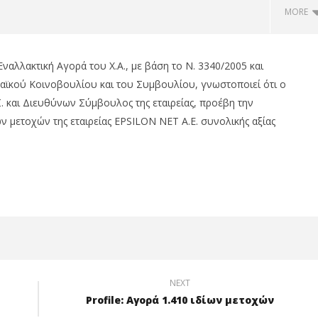
MORE
Εναλλακτική Αγορά του Χ.Α., με βάση το Ν. 3340/2005 και
αϊκού Κοινοβουλίου και του Συμβουλίου, γνωστοποιεί ότι ο
. και Διευθύνων Σύμβουλος της εταιρείας, προέβη την
ν μετοχών της εταιρείας EPSILON NET Α.Ε. συνολικής αξίας
 18η συνεχόμενη χρονιά,
CrediaBank, με
ίκτες FTSE4Good
επαναλαμβανόμενα
λειτουργικά κέρδη..
om
07/02/2019
pressroom
NEXT
Profile: Αγορά 1.410 ιδίων μετοχών