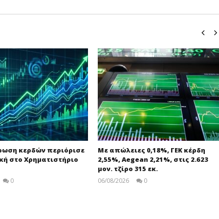
ρωση κερδών περιόρισε
Με απώλειες 0,18%, ΓΕΚ κέρδη
κή στο Χρηματιστήριο
2,55%, Aegean 2,21%, στις 2.623
μον. τζίρο 315 εκ.
0
06/08/2026
0
Editors
pressroom
Team