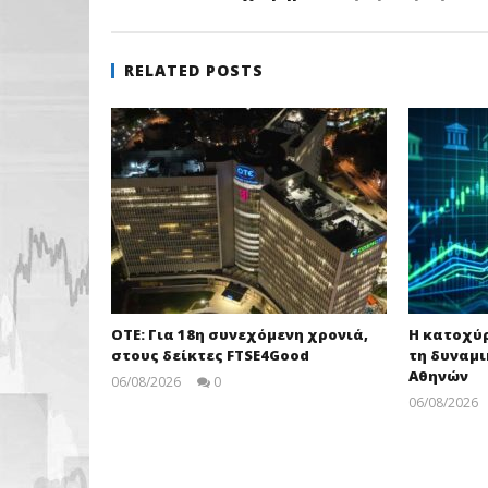
RELATED POSTS
ΟΤΕ: Για 18η συνεχόμενη χρονιά,
Η κατοχύ
στους δείκτες FTSE4Good
τη δυναμι
Αθηνών
06/08/2026
0
pressroom
06/08/2026