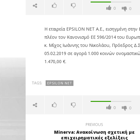
0
0
Η εταιρεία EPSILON NET Α.Ε., εισηγμένη στην 
πλέον τον Κανονισμό ΕΕ 596/2014 του Ευρωπ
κ. Μίχος Ιωάννης του Νικολάου, Πρόεδρος Δ.Σ
05.02.2019 σε αγορά 1.000 κοινών ονομαστικώ
1.470,00 €.
NOW VIEWING
TAGS:
EPSILON NET
Epsilon Net: Αγορά 1.000 μετοχών
ΟΤΕ: Για
από κ. Μίχο Ιωάννη
στους δε
07/02/2019
07/02/2019
pressroom
pressro
0
0
PREVIOUS
Minerva: Ανακοίνωση σχετική με
επιχειρηματικές εξελίξεις