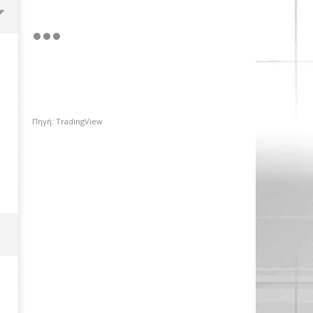
Πηγή: TradingView
Η κατοχύρωση κερδών
περιόρισε τη δυναμική στο
Χρηματιστήριο Αθηνών
07/02/2019
pressroom