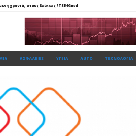
μενη χρονιά, στους δείκτες FTSE4Good
k, με επαναλαμβανόμενα λειτουργικά κέρδη..
ση κερδών περιόρισε τη δυναμική στο Χρηματιστήριο Αθηνών
: Στα €393 εκατ. τα κέρδη, στα €734 εκατ. τα EBITDA
 επιδόσεις και EBITDA στα €1,2 δισ.
ΜΊΑ
ΑΣΦΆΛΕΙΕΣ
ΥΓΕΊΑ
AUTO
ΤΕΧΝΟΛΟΓΊΑ
μενη χρονιά, στους δείκτες FTSE4Good