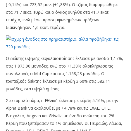
(-0,14%) και 723,52 μον. (+1,88%). Ο τζίρος διαμορφώθηκε
στα 71,7 εκατ. ευρώ και ο όγκος ανήλθε στα 41,7 εκατ.
τεμάχια, ενώ μέσω προσυμφωνημένων πράξεων
διακινήθηκαν 1,6 εκατ. τεμάχια.
NOW VIEWING
Ο δείκτης υψηλής κεφαλαιοποίησης έκλεισε με άνοδο 1,17%,
στις 1.873,90 μονάδες, ενώ στο +1,38% ολοκλήρωσε τις
Αύξηση (1,37%) για το Χρηματιστήριο Αθηνών την
Με
συναλλαγές ο Mid Cap και στις 1.158,23 μονάδες. Ο
14/03
2,8
τραπεζικός δείκτης έκλεισε με κέρδη 3,60% στις 582,11
14/03/2019
14/
pressroom
p
μονάδες, στα υψηλά ημέρας.
Στο ταμπλό τώρα, η Εθνική έκλεισε με κέρδη 5,16%, με την
Alpha Bank να ακολουθεί με +4,78% και τις ΕΧΑΕ, ΟΤΕ,
Βιοχαλκο, Aegean και Grivalia με άνοδο ανώτερη του 2%.
Κέρδη που ξεπέρασαν το 1% σημείωσαν οι Πειραιώς, Λάμδα,
Eurobank, ΔΕΗ, ΟΠΑΠ, Σαράντης και ΑΔΜΗΕ.