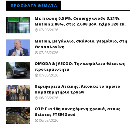
ΠΡΌΣΦΑΤΑ ΘΈΜΑΤΑ
Με πτώση 0,59%, Cenergy άνοδο 3,21%,
Metlen 2,88%, στις 2.608 μον. τζίρο 320 εκ.
07/08/2026
Metlen, με γάλλιο, σκάνδιο, γερμάνιο, στη
Θεσσαλονίκη..
07/08/2026
OMODA & JAECOO: Την ασφάλεια θέτει ως
προτεραιότητα
07/08/2026
Περιφέρεια Αττικής: Αποκτά το πρώτο
Παρατηρητήριο Έργων
06/08/2026
ΟΤΕ: Για 18η συνεχόμενη χρονιά, στους
δείκτες FTSE4Good
06/08/2026