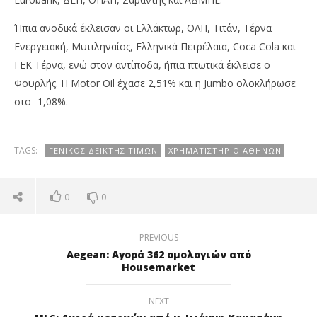
Ήπια ανοδικά έκλεισαν οι Ελλάκτωρ, ΟΛΠ, Τιτάν, Τέρνα
Ενεργειακή, Μυτιληναίος, Ελληνικά Πετρέλαια, Coca Cola και
ΓΕΚ Τέρνα, ενώ στον αντίποδα, ήπια πτωτικά έκλεισε ο
Φουρλής. Η Motor Oil έχασε 2,51% και η Jumbo ολοκλήρωσε
στο -1,08%.
TAGS:
ΓΕΝΙΚΌΣ ΔΕΊΚΤΗΣ ΤΙΜΏΝ
ΧΡΗΜΑΤΙΣΤΉΡΙΟ ΑΘΗΝΏΝ
0
0
PREVIOUS
Aegean: Aγορά 362 ομολογιών από
Housemarket
NEXT