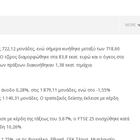
MORE
ς 722,12 μονάδες, ενώ σήμερα κινήθηκε μεταξύ των 718,60
 Ο τζίρος διαμορφώθηκε στα 83,8 εκατ. ευρώ και ο όγκος στα
ν πράξεων διακινήθηκαν 1,38 εκατ. τεμάχια.
 άνοδο 0,28%, στις 1.879,11 μονάδες, ενώ στο -1,55%
 1.140,31 μονάδες. Ο τραπεζικός δείκτης έκλεισε με κέρδη
ualco: Απέκτησε το
Με άνοδο 0,25%, στις 2.615 μον.
 Multiverse A.E, μια από
εβδομαδιαία κέρδη 1,76%, τζίρο
φαίες
στα €238 εκατ.
ισε με κέρδη της τάξεως του 3,67%, ο FTSE 25 ενισχύθηκε κατά
16/03/2019
δη 10,26%.
om
pressroom
2,25%, με τις Βιοχαλκο, Εθνική, ΓΕΚ Τέρνα, Μυτιληναίο,