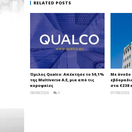
RELATED POSTS
Όμιλος Qualco: Απέκτησε το 50,1%
Με άνοδο 0
της Multiverse A.E, μια από τις
εβδομαδια
κορυφαίες
στα €238 
08/08/2026
0
07/08/2026
pressroom