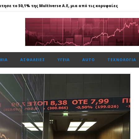
τησε το 50,1% της Multiverse A.E, μια από τις κορυφαίες
615 μον. εβδομαδιαία κέρδη 1,76%, τζίρο στα €238 εκατ.
ναντι €49,35 εκατ., το 50% του Sofia South Ring Mall
ώτη φορά πάνω από 2 εκατ. επιβάτες τον Ιούλιο
ΜΊΑ
ΑΣΦΆΛΕΙΕΣ
ΥΓΕΊΑ
AUTO
ΤΕΧΝΟΛΟΓΊΑ
τησε το 50,1% της Multiverse A.E, μια από τις κορυφαίες