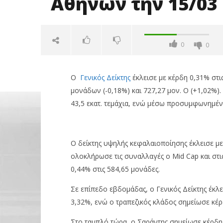
Αθηνών την 15/03
0
0
Ο
Γενικός Δείκτης
έκλεισε με κέρδη 0,31% στι
μονάδων (-0,18%) και 727,27 μον. Ο (+1,02%).
43,5 εκατ. τεμάχια, ενώ μέσω προσυμφωνημένω
Ο δείκτης υψηλής κεφαλαιοποίησης έκλεισε με
NOW VIEWING
ολοκλήρωσε τις συναλλαγές ο Mid Cap και στις
Κέρδη (0,31%) για το
Όμιλος Q
0,44% στις 584,65 μονάδες.
Χρηματιστήριο Αθηνών την 15/03
50,1% της
τις κορυ
16/03/2019
Σε επίπεδο εβδομάδας, ο Γενικός Δείκτης έκλε
pressroom
16/03/2019
3,32%, ενώ ο τραπεζικός κλάδος σημείωσε κέρ
pressro
Στο ταμπλό τώρα, ο Σαράντης σημείωσε κέρδη 