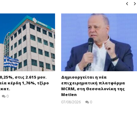
,25%, στις 2.615 μον.
Δημιουργείται η νέα
ία κέρδη 1,76%, τζίρο
επιχειρηματική πλατφόρμα
εκατ.
MCRM, στη Θεσσαλονίκη της
Metlen
0
pressroom
07/08/2026
0
pressroom