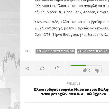
Ελληνικά Πετρέλαια, ΟΠΑΠ και Φουρλή να ακο
Λάμδα, Motor Oil, Alpha Bank, Aegean, Grivalia
Στον αντίποδα, Ελλάκτωρ και ΔΕΗ βρέθηκαν στ
2,02% αντίστοιχα, με την Πειραιώς να ακολουθ
Cola, ΟΤΕ, Τέρνα Ενεργειακή και Eurobank. 
TAGS:
ΓΕΝΙΚΌΣ ΔΕΊΚΤΗΣ ΤΙΜΏΝ
ΧΡΗΜΑΤΙΣΤΉΡΙΟ ΑΘ
0
0
PREVIOUS
Κλωστοϋφαντουργία Ναυπάκτου: Πώλη
9.900 μετοχών από κ. Α. Πολύχρονο