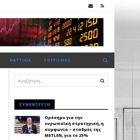
Χρηματιστήριο Αθηνών: Πέμπτο σερί κλείσιμο πάνω από τις 2.600 μονάδες με στηρίγματα από τις τράπεζες
ΝΑΥΤΙΛΊΑ
ΤΟΥΡΙΣΜΌΣ
ΣΥΝΈΝΤΕΥΞΗ
Ορόσημο για την
ευρωπαϊκή στρατηγική, η
συμφωνία – σταθμός της
METLEN, για το 25%