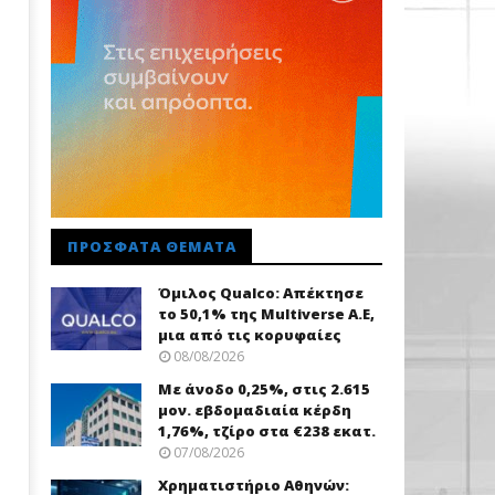
ΠΡΌΣΦΑΤΑ ΘΈΜΑΤΑ
Όμιλος Qualco: Απέκτησε
το 50,1% της Multiverse A.E,
μια από τις κορυφαίες
08/08/2026
Με άνοδο 0,25%, στις 2.615
μον. εβδομαδιαία κέρδη
1,76%, τζίρο στα €238 εκατ.
07/08/2026
Χρηματιστήριο Αθηνών: