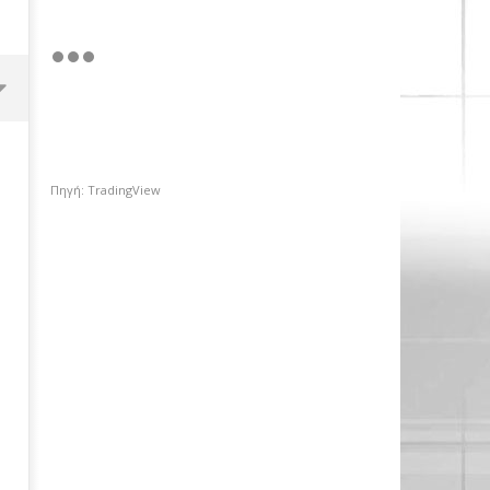
Πηγή: TradingView
Χρηματιστήριο Αθηνών: Πέμπτο
σερί κλείσιμο πάνω από τις
2.600 μονάδες με στηρίγματα
από τις τράπεζες
16/03/2019
pressroom