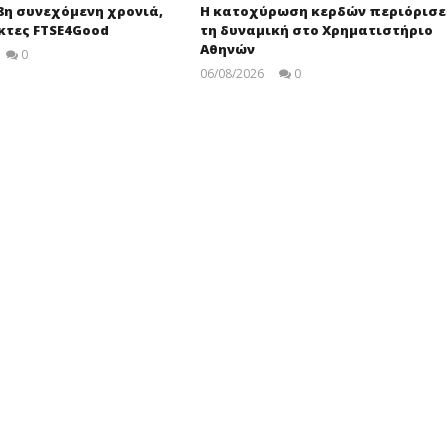
18η συνεχόμενη χρονιά,
Η κατοχύρωση κερδών περιόρισε
κτες FTSE4Good
τη δυναμική στο Χρηματιστήριο
Αθηνών
0
pressroom
06/08/2026
0
Editors
Team