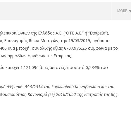
MORE
επικοινωνιών της Ελλάδος Α.Ε. (“ΟΤΕ Α.Ε.” ή “Εταιρεία”),
ος Επαναγοράς Ιδίων Μετοχών, την 19/03/2019, αγόρασε
,1406 ανά μετοχή, συνολικής αξίας €707.975,26 σύμφωνα με το
 των αρμοδίων οργάνων της Εταιρείας.
α κατέχει 1.121.096 ίδιες μετοχές, ποσοστό 0,234% του
 JAECOO: Την ασφάλεια
Με πτώση 0,59%, Cenergy άνοδο
μό (ΕΕ) αριθ. 596/2014 του Ευρωπαϊκού Κοινοβουλίου και του
 προτεραιότητα
3,21%, Metlen 2,88%, στις 2.608
 εξουσιοδότηση Κανονισμό (ΕΕ) 2016/1052 της Επιτροπής της 8ης
μον. τζίρο 320 εκ.
om
20/03/2019
pressroom