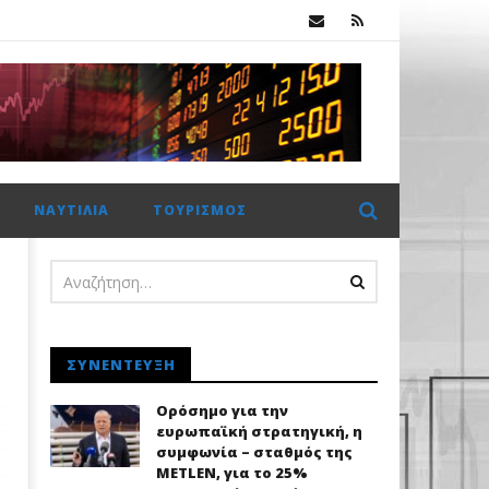
κ.
 €2 δισ. η CrediaBank
ΝΑΥΤΙΛΊΑ
ΤΟΥΡΙΣΜΌΣ
ΣΥΝΈΝΤΕΥΞΗ
Ορόσημο για την
ευρωπαϊκή στρατηγική, η
συμφωνία – σταθμός της
METLEN, για το 25%