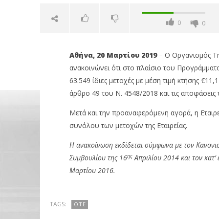
0
0
Αθήνα, 20 Μαρτίου 2019
– O Οργανισμός Τηλ
ανακοινώνει ότι στο πλαίσιο του Προγράμματ
63.549 ίδιες μετοχές με μέση τιμή κτήσης €11
άρθρο 49 του Ν. 4548/2018 και τις αποφάσεις
Μετά και την προαναφερόμενη αγορά, η Εταιρεί
NOW VIEWING
συνόλου των μετοχών της Εταιρείας.
ΟΤΕ: Αγορά 63.549 ιδίων μετοχών
OMODA &
Η ανακοίνωση εκδίδεται σύμφωνα με τον Κανονισ
θέτει ως
20/03/2019
ης
Συμβουλίου της 16
Απριλίου 2014 και τον κατ’
pressroom
20/03/2019
Μαρτίου 2016.
pressro
TAGS:
OTE