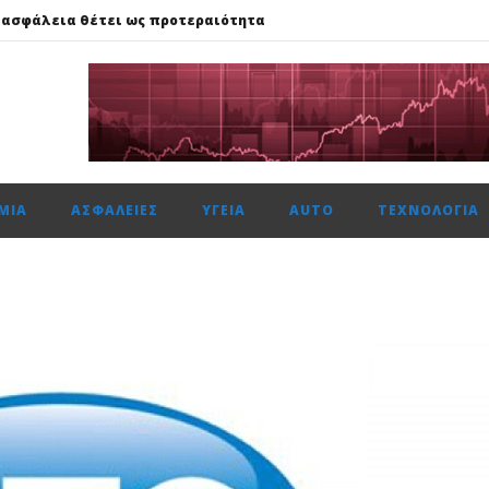
 ασφάλεια θέτει ως προτεραιότητα
59%, Cenergy άνοδο 3,21%, Metlen 2,88%, στις 2.608 μον. τζίρο 320 ε
ής: Αποκτά το πρώτο Παρατηρητήριο Έργων
μενη χρονιά, στους δείκτες FTSE4Good
αμβανόμενα λειτουργικά κέρδη €53,6 εκατ. και νέες εκταμιεύσεις
ΜΊΑ
ΑΣΦΆΛΕΙΕΣ
ΥΓΕΊΑ
AUTO
ΤΕΧΝΟΛΟΓΊΑ
 ασφάλεια θέτει ως προτεραιότητα