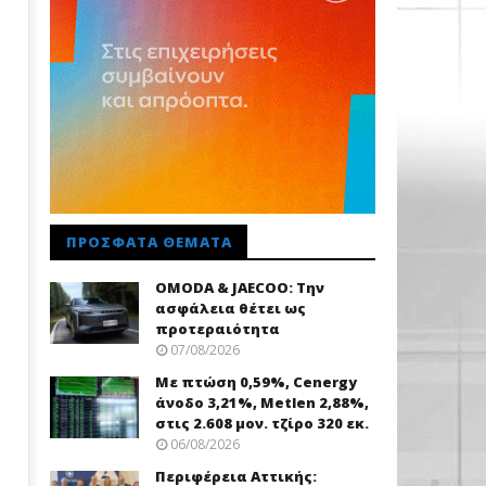
ΠΡΌΣΦΑΤΑ ΘΈΜΑΤΑ
OMODA & JAECOO: Την
ασφάλεια θέτει ως
προτεραιότητα
07/08/2026
Με πτώση 0,59%, Cenergy
άνοδο 3,21%, Metlen 2,88%,
στις 2.608 μον. τζίρο 320 εκ.
06/08/2026
Περιφέρεια Αττικής: