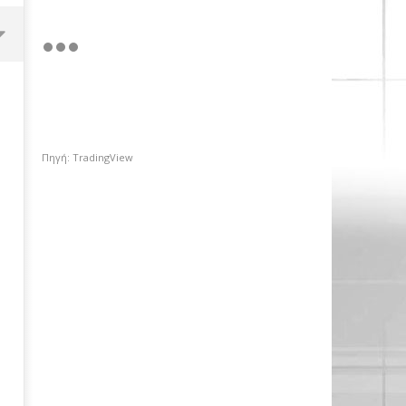
Πηγή: TradingView
Περιφέρεια Αττικής: Αποκτά το
πρώτο Παρατηρητήριο Έργων
20/03/2019
pressroom