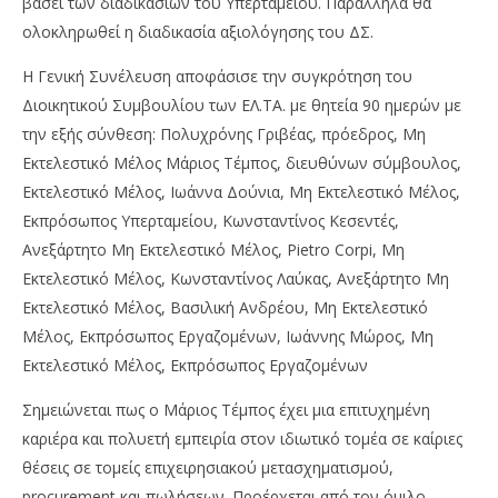
βάσει των διαδικασιών του Υπερταμείου. Παράλληλα θα
ολοκληρωθεί η διαδικασία αξιολόγησης του ΔΣ.
Η Γενική Συνέλευση αποφάσισε την συγκρότηση του
Διοικητικού Συμβουλίου των ΕΛ.ΤΑ. με θητεία 90 ημερών με
την εξής σύνθεση: Πολυχρόνης Γριβέας, πρόεδρος, Μη
Εκτελεστικό Μέλος Μάριος Τέμπος, διευθύνων σύμβουλος,
Εκτελεστικό Μέλος, Ιωάννα Δούνια, Μη Εκτελεστικό Μέλος,
Εκπρόσωπος Υπερταμείου, Κωνσταντίνος Κεσεντές,
Ανεξάρτητο Μη Εκτελεστικό Μέλος, Pietro Corpi, Μη
Εκτελεστικό Μέλος, Κωνσταντίνος Λαύκας, Ανεξάρτητο Μη
Εκτελεστικό Μέλος, Βασιλική Ανδρέου, Μη Εκτελεστικό
Μέλος, Εκπρόσωπος Εργαζομένων, Ιωάννης Μώρος, Μη
Εκτελεστικό Μέλος, Εκπρόσωπος Εργαζομένων
Σημειώνεται πως ο Μάριος Τέμπος έχει μια επιτυχημένη
καριέρα και πολυετή εμπειρία στον ιδιωτικό τομέα σε καίριες
θέσεις σε τομείς επιχειρησιακού μετασχηματισμού,
procurement και πωλήσεων. Προέρχεται από τον όμιλο