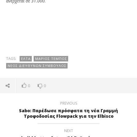
ανέρχεται σε 31.000.
TAGS:
ΕΛΤΑ
ΜΆΡΙΟΣ ΤΈΜΠΟΣ
ΝΈΟΣ ΔΙΕΥΘΎΝΩΝ ΣΎΜΒΟΥΛΟΣ
0
0
PREVIOUS
Sabo: Παρέδωσε πρόσφατα τη νέα Γραμμή
Τροφοδοσίας Flowpack για την Elbisco
NEXT