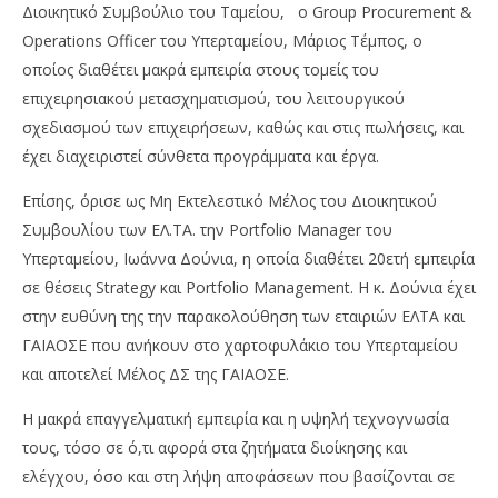
Διοικητικό Συμβούλιο του Ταμείου, ο Group Procurement &
Operations Officer του Υπερταμείου, Μάριος Τέμπος, ο
οποίος διαθέτει μακρά εμπειρία στους τομείς του
επιχειρησιακού μετασχηματισμού, του λειτουργικού
σχεδιασμού των επιχειρήσεων, καθώς και στις πωλήσεις, και
έχει διαχειριστεί σύνθετα προγράμματα και έργα.
Επίσης, όρισε ως Μη Εκτελεστικό Μέλος του Διοικητικού
Συμβουλίου των ΕΛ.ΤΑ. την Portfolio Manager του
NOW VIEWING
Υπερταμείου, Ιωάννα Δούνια, η οποία διαθέτει 20ετή εμπειρία
ΕΛΤΑ: Ορίστηκε νέος μεταβατικός διευθύνων
Wa
σε θέσεις Strategy και Portfolio Management. Η κ. Δούνια έχει
σύμβουλος ο Μάριος Τέμπος
0,
στην ευθύνη της την παρακολούθηση των εταιριών ΕΛΤΑ και
28/10/2022
28/
ΓΑΙΑΟΣΕ που ανήκουν στο χαρτοφυλάκιο του Υπερταμείου
pressroom
p
και αποτελεί Μέλος ΔΣ της ΓΑΙΑΟΣΕ.
Η μακρά επαγγελματική εμπειρία και η υψηλή τεχνογνωσία
τους, τόσο σε ό,τι αφορά στα ζητήματα διοίκησης και
ελέγχου, όσο και στη λήψη αποφάσεων που βασίζονται σε