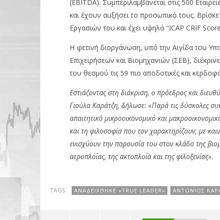
(EBITDA). Συμπεριλαμβάνεται στις 500 Εταιρε
και έχουν αυξήσει το προσωπικό τους. Βρίσκε
Εργασιών του και έχει υψηλό “ICAP CRIF Score
Η φετινή διοργάνωση, υπό την Αιγίδα του Υπ
Επιχειρήσεων και Βιομηχανιών (ΣΕΒ), διέκριν
του θεσμού τις 59 πιο αποδοτικές και κερδοφό
Εστιάζοντας στη διάκριση, ο πρόεδρος και διευ
Γιούλα Καράτζη, δήλωσε: «Παρά τις δύσκολες συν
απαιτητικό μικροοικονομικό και μακροοικονομικό
και τη φιλοσοφία που τον χαρακτηρίζουν, με καιν
ενισχύουν την παρουσία του στον κλάδο της βιομη
αεροπλοΐας, της ακτοπλοΐα και της φιλοξενίας».
TAGS:
ΑΝΑΔΕΊΧΘΗΚΕ «TRUE LEADER»
ΑΝΤΏΝΙΟΣ ΚΑΡ