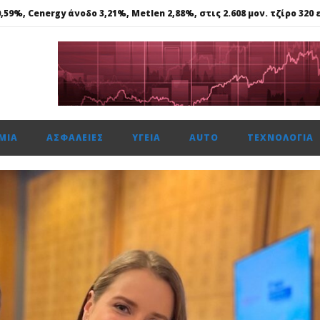
59%, Cenergy άνοδο 3,21%, Metlen 2,88%, στις 2.608 μον. τζίρο 320 ε
ε γάλλιο, σκάνδιο, γερμάνιο, στη Θεσσαλονίκη..
 ασφάλεια θέτει ως προτεραιότητα
ής: Αποκτά το πρώτο Παρατηρητήριο Έργων
μενη χρονιά, στους δείκτες FTSE4Good
ΜΊΑ
ΑΣΦΆΛΕΙΕΣ
ΥΓΕΊΑ
AUTO
ΤΕΧΝΟΛΟΓΊΑ
59%, Cenergy άνοδο 3,21%, Metlen 2,88%, στις 2.608 μον. τζίρο 320 ε