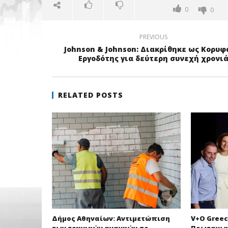
0
0
PREVIOUS
Johnson & Johnson: Διακρίθηκε ως Κορυφ
Εργοδότης για δεύτερη συνεχή χρονι
RELATED POSTS
Δήμος Αθηναίων: Αντιμετώπιση
V+O Greec