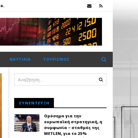
κ.
ΝΑΥΤΙΛΊΑ
ΤΟΥΡΙΣΜΌΣ
κ.
ΣΥΝΈΝΤΕΥΞΗ
Ορόσημο για την
ευρωπαϊκή στρατηγική, η
συμφωνία – σταθμός της
METLEN, για το 25%