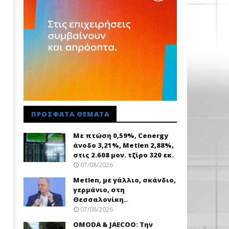
ΠΡΌΣΦΑΤΑ ΘΈΜΑΤΑ
Με πτώση 0,59%, Cenergy
άνοδο 3,21%, Metlen 2,88%,
στις 2.608 μον. τζίρο 320 εκ.
07/08/2026
Metlen, με γάλλιο, σκάνδιο,
γερμάνιο, στη
Θεσσαλονίκη..
07/08/2026
OMODA & JAECOO: Την