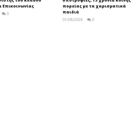
ιστής του κλάδου
υποτροφίες, 13 χρόνια κοινής
ι Επικοινωνίας
πορείας με τα χαρισματικά
παιδιά
0
pressroom
01/08/2026
0
pressroom