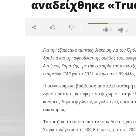
αναδείχθηκε «Tru
0
0
Για την εξαιρετικά τιμητική διάκριση για τον Όμ
δουλειά και την αφοσίωση της ομάδας του, ανα
Αντώνιος Καράτζης, με την ευκαιρία της ανάδει
εταιρειών ICAP για το 2021, ανάμεσα σε 59 άλλες
Η συγκεκριμένη βράβευση αποτελεί σταθερή α
NOW VIEWING
δραστηριότητα, κατάφερε να ξεχωρίσει στην ελ
κινήσεις, δημιουργώντας μεγαλύτερες προοπτικ
Όμιλος Καράτζη: Για 6η συνεχή
Με πτώση
οικονομίας.
χρονιά, αναδείχθηκε «True
3,21%, Me
Leader»
μον. τζίρ
Τα κριτήρια τα οποία αποτέλεσαν δείκτες για τ
29/01/2023
29/01/2023
pressroom
pressro
Συγκαταλέγεται στις 500 Εταιρείες ή στους 2