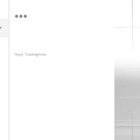
Πηγή: TradingView
OMODA & JAECOO: Την ασφάλεια
θέτει ως προτεραιότητα
29/01/2023
pressroom