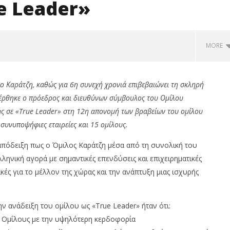
e Leader»
MORE
ιλο Καράτζη, καθώς για 6η συνεχή χρονιά επιβεβαιώνει τη σκληρή
φέρθηκε ο πρόεδρος και διευθύνων σύμβουλος του Ομίλου
ξης σε «True Leader» στη 12η απονομή των βραβείων του ομίλου
 συνυποψήφιες εταιρείες και 15 ομίλους.
πόδειξη πως ο Όμιλος Καράτζη μέσα από τη συνολική του
ληνική αγορά με σημαντικές επενδύσεις και επιχειρηματικές
ές για το μέλλον της χώρας και την ανάπτυξη μιας ισχυρής
 0,59%, Cenergy άνοδο
Metlen, με γάλλιο, σκάνδιο,
tlen 2,88%, στις 2.608
γερμάνιο, στη Θεσσαλονίκη..
ο 320 εκ.
29/01/2023
ην ανάδειξη του ομίλου ως «True Leader» ήταν ότι:
pressroom
om
00 Ομίλους με την υψηλότερη κερδοφορία