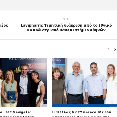
NEXT
αίος
Lavipharm: Τιμητική διάκριση από το Εθνικό
ά
Καποδιστριακό Πανεπιστήμιο Αθηνών
e | SEC Newgate:
Lidl Ελλάς & CTY Greece: Με 564