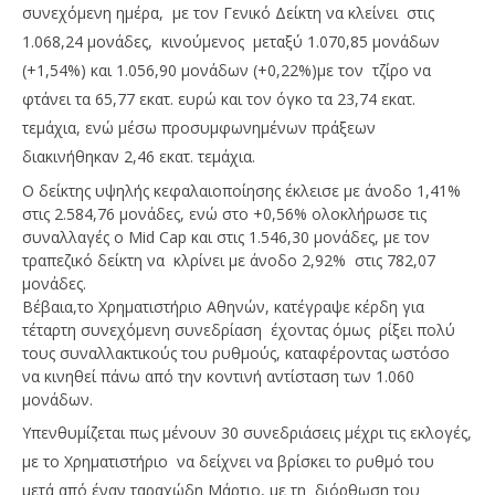
συνεχόμενη ημέρα, με τον Γενικό Δείκτη να κλείνει στις
1.068,24 μονάδες, κινούμενος μεταξύ 1.070,85 μονάδων
(+1,54%) και 1.056,90 μονάδων (+0,22%)με τον τζίρο να
φτάνει τα 65,77 εκατ. ευρώ και τον όγκο τα 23,74 εκατ.
τεμάχια, ενώ μέσω προσυμφωνημένων πράξεων
διακινήθηκαν 2,46 εκατ. τεμάχια.
Ο δείκτης υψηλής κεφαλαιοποίησης έκλεισε με άνοδο 1,41%
στις 2.584,76 μονάδες, ενώ στο +0,56% ολοκλήρωσε τις
συναλλαγές ο Mid Cap και στις 1.546,30 μονάδες, με τον
NOW VIEWING
τραπεζικό δείκτη να κλρίνει με άνοδο 2,92% στις 782,07
μονάδες.
Με άνοδο 1,29% έκλεισε το ΧΑ για τέταρτη ημέρα
Wa
Βέβαια,το Χρηματιστήριο Αθηνών, κατέγραψε κέρδη για
στις 1.068,24 μονάδες
0,
τέταρτη συνεχόμενη συνεδρίαση έχοντας όμως ρίξει πολύ
04/04/2023
04/
τους συναλλακτικούς του ρυθμούς, καταφέροντας ωστόσο
pressroom
p
να κινηθεί πάνω από την κοντινή αντίσταση των 1.060
μονάδων.
Υπενθυμίζεται πως μένουν 30 συνεδριάσεις μέχρι τις εκλογές,
με το Χρηματιστήριο να δείχνει να βρίσκει το ρυθμό του
μετά από έναν ταραχώδη Μάρτιο, με τη διόρθωση του