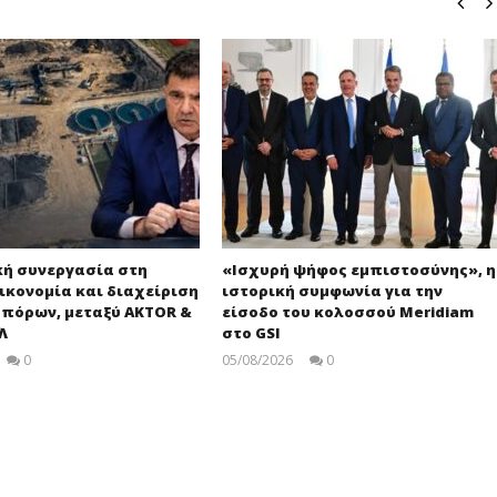
κή συνεργασία στη
«Ισχυρή ψήφος εμπιστοσύνης», η
ικονομία και διαχείριση
ιστορική συμφωνία για την
 πόρων, μεταξύ AKTOR &
είσοδο του κολοσσού Meridiam
Λ
στο GSI
0
05/08/2026
0
pressroom
pressroom