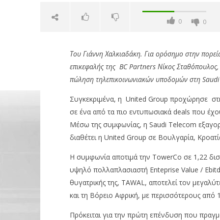
0
0
Του Γιάννη Χαλκιαδάκη. Για ορόσημο στην πορεία
επικεφαλής της BC Partners Νίκος Σταθόπουλος,
πώληση τηλεπικοινωνιακών υποδομών στη Saudi
Συγκεκριμένα, η United Group προχώρησε σ
σε ένα από τα πιο εντυπωσιακά deals που έχ
NOW VIEWING
Μέσω της συμφωνίας, η Saudi Telecom εξαγορ
διαθέτει η United Group σε Βουλγαρία, Κροατί
Πως έγινε η συμφωνία «μαμούθ»
OMODA &
για τη United Group – 1,2 δισ.
θέτει ως
H συμφωνία αποτιμά την TowerCo σε 1,22 δισ
ευρώ για τις υποδομές στη Saudi
24/04/2023
υψηλό πολλαπλασιαστή Enteprise Value / Ebitd
Telecom
pressro
24/04/2023
θυγατρικής της, TAWAL, αποτελεί τον μεγαλ
pressroom
και τη Βόρειο Αφρική, με περισσότερους από 
Πρόκειται για την πρώτη επένδυση που πραγμ