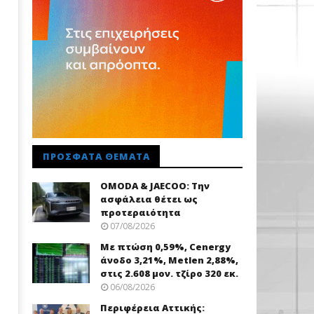
ΠΡΌΣΦΑΤΑ ΘΈΜΑΤΑ
OMODA & JAECOO: Την
ασφάλεια θέτει ως
προτεραιότητα
07/08/2026
Με πτώση 0,59%, Cenergy
άνοδο 3,21%, Metlen 2,88%,
στις 2.608 μον. τζίρο 320 εκ.
06/08/2026
Περιφέρεια Αττικής: