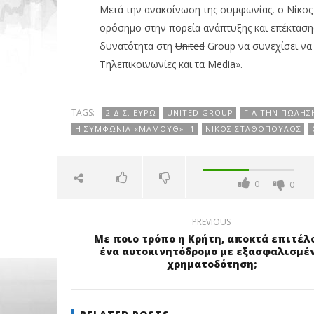
Μετά την ανακοίνωση της συμφωνίας, ο Νίκο
ορόσημο στην πορεία ανάπτυξης και επέκτασης 
δυνατότητα στη
United
Group να συνεχίσει να ε
Τηλεπικοινωνίες και τα Media».
TAGS:
2 ΔΙΣ. ΕΥΡΏ
UNITED GROUP
ΓΙΑ ΤΗΝ ΠΏΛΗΣ
Η ΣΥΜΦΩΝΊΑ «ΜΑΜΟΎΘ» 1
ΝΊΚΟΣ ΣΤΑΘΌΠΟΥΛΟΣ
0
0
PREVIOUS
Με ποιο τρόπο η Κρήτη, αποκτά επιτέλ
ένα αυτοκινητόδρομο με εξασφαλισμέ
χρηματοδότηση;