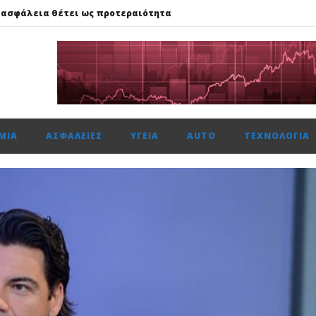
 ασφάλεια θέτει ως προτεραιότητα
59%, Cenergy άνοδο 3,21%, Metlen 2,88%, στις 2.608 μον. τζίρο 320 ε
ής: Αποκτά το πρώτο Παρατηρητήριο Έργων
μενη χρονιά, στους δείκτες FTSE4Good
αμβανόμενα λειτουργικά κέρδη €53,6 εκατ. και νέες εκταμιεύσεις
ΜΊΑ
ΑΣΦΆΛΕΙΕΣ
ΥΓΕΊΑ
AUTO
ΤΕΧΝΟΛΟΓΊΑ
 ασφάλεια θέτει ως προτεραιότητα