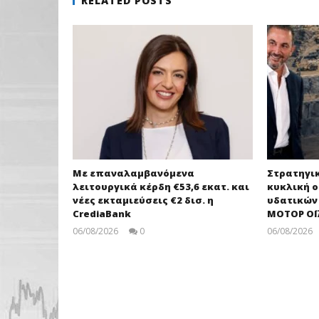
RELATED POSTS
Με επαναλαμβανόμενα
Στρατηγι
λειτουργικά κέρδη €53,6 εκατ. και
κυκλική ο
νέες εκταμιεύσεις €2 δισ. η
υδατικών
CrediaBank
ΜΟΤΟΡ ΟΪ
06/08/2026
0
06/08/2026
pressroom