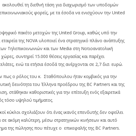
α ακολουθεί τη διεθνή τάση για διαχωρισμό των υποδομών
πικοινωνιακούς φορείς, με τα έσοδα να ενισχύουν την United
ειοψηφικό πακέτο μετοχών της United Group, καθώς υπό την
 εταιρεία της NOVA υλοποιεί ένα στρατηγικό πλάνο ανάπτυξης
των Τηλεπικοινωνιών και των Media στη Νοτιοανατολική
χώρες, συντηρεί 15.000 θέσεις εργασίας και παρέχει
λάτες, ενώ τα ετήσια έσοδά της ανέρχονται σε 2,7 δισ. ευρώ.
 πως ο ρόλος του κ. Σταθόπουλου ήταν κομβικός για την
υτική δεινότητα του Έλληνα προέδρου της BC Partners και της
ιση, στάθηκαν καθοριστικές για την επίτευξη ενός εξαιρετικά
ός τόσο υψηλού τιμήματος.
ί κύκλοι σχολιάζουν ότι ένας ικανός επενδυτής δεν οφείλει
ά σε ακόμη καλύτερη, μέσω στρατηγικών κινήσεων και αυτό
μημα της πώλησης που πέτυχε ο επικεφαλής της BC Partners.