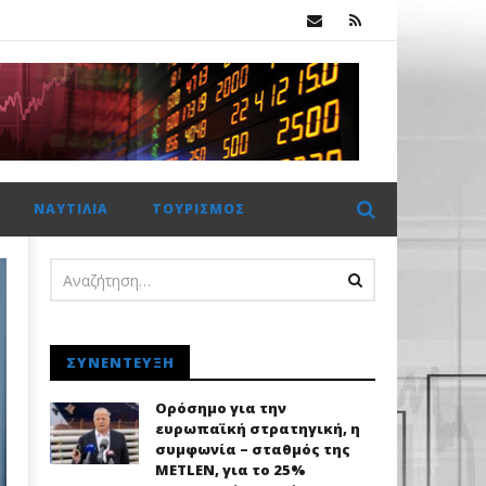
κ.
 €2 δισ. η CrediaBank
ΝΑΥΤΙΛΊΑ
ΤΟΥΡΙΣΜΌΣ
ΣΥΝΈΝΤΕΥΞΗ
Ορόσημο για την
ευρωπαϊκή στρατηγική, η
συμφωνία – σταθμός της
METLEN, για το 25%