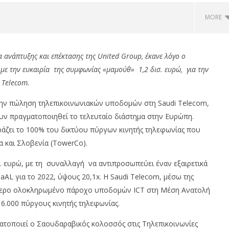
MORE
 ανάπτυξης και επέκτασης της United Group, έκανε λόγο ο
 με την ευκαιρία της συμφωνίας «μαμούθ» 1,2 δισ. ευρώ, για την
 Telecom.
την πώληση τηλεπικοινωνιακών υποδομών στη Saudi Telecom,
ουν πραγματοποιηθεί το τελευταίο διάστημα στην Ευρώπη.
άζει το 100% του δικτύου πύργων κινητής τηλεφωνίας που
α και Σλοβενία (TowerCo).
 JAECOO: Την ασφάλεια
Με πτώση 0,59%, Cenergy άνοδο
 προτεραιότητα
3,21%, Metlen 2,88%, στις 2.608
. ευρώ, με τη συναλλαγή να αντιπροσωπεύει έναν εξαιρετικά
μον. τζίρο 320 εκ.
aAL για το 2022, ύψους 20,1x. Η Saudi Telecom, μέσω της
om
24/04/2023
pressroom
ύτερο ολοκληρωμένο πάροχο υποδομών ICΤ στη Μέση Ανατολή
16.000 πύργους κινητής τηλεφωνίας.
ατοποιεί ο Σαουδαραβικός κολοσσός στις Τηλεπικοινωνίες