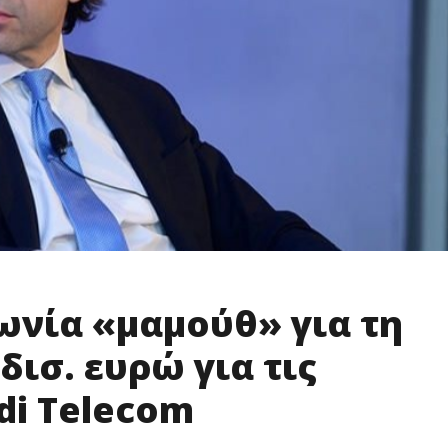
ωνία «μαμούθ» για τη
 δισ. ευρώ για τις
di Telecom