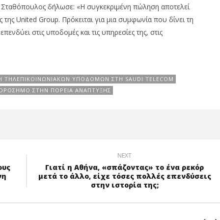
ς Σταθόπουλος δήλωσε: «Η συγκεκριμένη πώληση αποτελεί
της United Group. Πρόκειται για μια συμφωνία που δίνει τη
πενδύει στις υποδομές και τις υπηρεσίες της, στις
Η ΤΗΛΕΠΙΚΟΙΝΩΝΙΑΚΏΝ ΥΠΟΔΟΜΏΝ ΣΤΗ SAUDI TELECOM
ΟΡΌΣΗΜΟ ΣΤΗΝ ΠΟΡΕΊΑ ΑΝΆΠΤΥΞΗΣ
NEXT
ους
Γιατί η Αθήνα, «σπάζοντας» το ένα ρεκόρ
νη
μετά το άλλο, είχε τόσες πολλές επενδύσεις
στην ιστορία της;