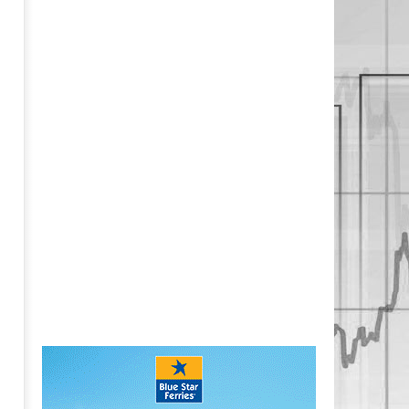
Περιφέρεια Αττικής: Αποκτά το
πρώτο Παρατηρητήριο Έργων
09/05/2023
pressroom