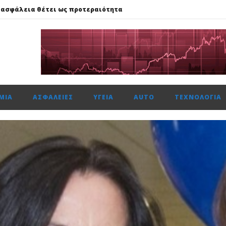
 ασφάλεια θέτει ως προτεραιότητα
59%, Cenergy άνοδο 3,21%, Metlen 2,88%, στις 2.608 μον. τζίρο 320 ε
ής: Αποκτά το πρώτο Παρατηρητήριο Έργων
μενη χρονιά, στους δείκτες FTSE4Good
αμβανόμενα λειτουργικά κέρδη €53,6 εκατ. και νέες εκταμιεύσεις
ΜΊΑ
ΑΣΦΆΛΕΙΕΣ
ΥΓΕΊΑ
AUTO
ΤΕΧΝΟΛΟΓΊΑ
 ασφάλεια θέτει ως προτεραιότητα