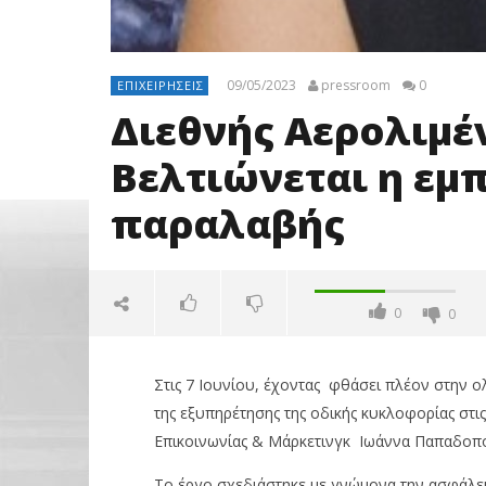
09/05/2023
pressroom
0
ΕΠΙΧΕΙΡΉΣΕΙΣ
Διεθνής Αερολιμέ
Βελτιώνεται η εμ
παραλαβής
0
0
Στις 7 Ιουνίου, έχοντας φθάσει πλέον στην ολ
της εξυπηρέτησης της οδικής κυκλοφορίας στι
Επικοινωνίας & Μάρκετινγκ Ιωάννα Παπαδοπ
Το έργο σχεδιάστηκε με γνώμονα την ασφάλεια