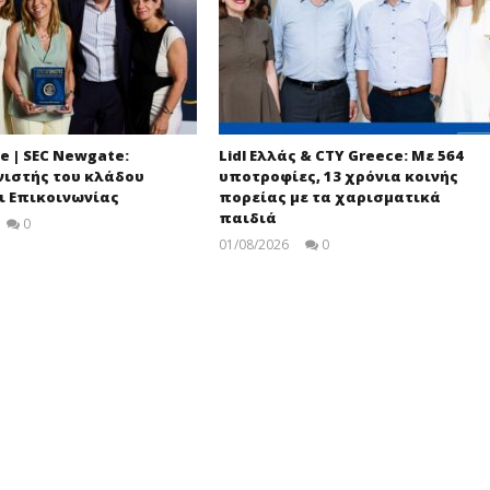
e | SEC Newgate:
Lidl Ελλάς & CTY Greece: Με 564
ιστής του κλάδου
υποτροφίες, 13 χρόνια κοινής
ι Επικοινωνίας
πορείας με τα χαρισματικά
παιδιά
0
pressroom
01/08/2026
0
pressroom