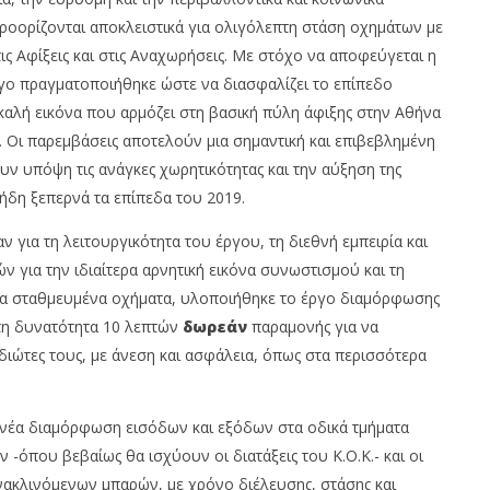
οορίζονται αποκλειστικά για ολιγόλεπτη στάση οχημάτων με
ς Αφίξεις και στις Αναχωρήσεις. Με στόχο να αποφεύγεται η
γο πραγματοποιήθηκε ώστε να διασφαλίζει το επίπεδο
 JAECOO: Την ασφάλεια
Με πτώση 0,59%, Cenergy άνοδο
καλή εικόνα που αρμόζει στη βασική πύλη άφιξης στην Αθήνα
 προτεραιότητα
3,21%, Metlen 2,88%, στις 2.608
μον. τζίρο 320 εκ.
. Οι παρεμβάσεις αποτελούν μια σημαντική και επιβεβλημένη
om
09/05/2023
υν υπόψη τις ανάγκες χωρητικότητας και την αύξηση της
pressroom
 ήδη ξεπερνά τα επίπεδα του 2019.
ν για τη λειτουργικότητα του έργου, τη διεθνή εμπειρία και
ν για την ιδιαίτερα αρνητική εικόνα συνωστισμού και τη
α σταθμευμένα οχήματα, υλοποιήθηκε το έργο διαμόρφωσης
τη δυνατότητα 10 λεπτών
δωρεάν
παραμονής για να
ιώτες τους, με άνεση και ασφάλεια, όπως στα περισσότερα
νέα διαμόρφωση εισόδων και εξόδων στα οδικά τμήματα
όπου βεβαίως θα ισχύουν οι διατάξεις του Κ.Ο.Κ.- και οι
νακλινόμενων μπαρών, με χρόνο διέλευσης, στάσης και