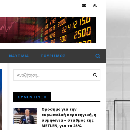
κ.
 €2 δισ. η CrediaBank
ΝΑΥΤΙΛΊΑ
ΤΟΥΡΙΣΜΌΣ
ΣΥΝΈΝΤΕΥΞΗ
Ορόσημο για την
ευρωπαϊκή στρατηγική, η
συμφωνία – σταθμός της
METLEN, για το 25%