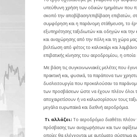
υπεύθυνη χρήση των οδικών τμημάτων που πρ
NOW VIEWING
σκοπό την αποβίβαση/επιβίβαση επιβατών, στι
συμφόρηση και η παράνομη στάθμευση, το έρ
Διεθνής Αερολιμένας Αθηνών:
OMODA &
εξυπηρέτησης ταξιδιωτών και οδηγών και την 
Βελτιώνεται η εμπειρία
θέτει ως
αποβίβασης και παραλαβής
και αναχώρησης από την πόλη και τη χώρα μας
09/05/2023
09/05/2023
pressro
βελτίωση από φέτος το καλοκαίρι και λαμβάνο
pressroom
επιβατικής κίνησης του αεροδρομίου, η οποία
Με βάση τις συγκοινωνιακές μελέτες που έγινα
πρακτική και, φυσικά, τα παράπονα των χρηστώ
δυσλειτουργία που προκαλούσαν τα παράνομ
των προσβάσεων ώστε να έχουν πλέον όλοι 
αποχαιρετίσουν ή να καλωσορίσουν τους ταξιδ
μεγάλα ευρωπαϊκά και διεθνή αεροδρόμια.
Τι αλλάζει:
Το αεροδρόμιο διαθέτει πλέον 
πρόσβασης των αναχωρήσεων και των αφίξεων -
οποίες θα ελέγχονται με αυτόματο σύστημα α