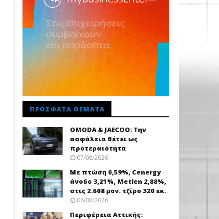
ΠΡΌΣΦΑΤΑ ΘΈΜΑΤΑ
OMODA & JAECOO: Την
ασφάλεια θέτει ως
προτεραιότητα
07/08/2026
Με πτώση 0,59%, Cenergy
άνοδο 3,21%, Metlen 2,88%,
στις 2.608 μον. τζίρο 320 εκ.
06/08/2026
Περιφέρεια Αττικής: