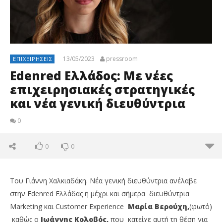
13/05/2023
pressroom
ΕΠΙΧΕΙΡΉΣΕΙΣ
Edenred Ελλάδος: Με νέες
επιχειρησιακές στρατηγικές
και νέα γενική διευθύντρια
0
0
0
Του Γιάννη Χαλκιαδάκη. Νέα γενική διευθύντρια ανέλαβε
στην Edenred Ελλάδας η μέχρι και σήμερα διευθύντρια
Marketing και Customer Experience
Μαρία Βερούχη,
(φωτό)
καθώς ο
Ιωάννης Κολοβός,
που κατείχε αυτή τη θέση για