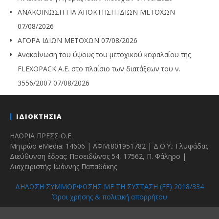
ΑΝΑΚΟΙΝΩΣΗ ΓΙΑ ΑΠΟΚΤΗΣΗ ΙΔΙΩΝ ΜΕΤΟΧΩΝ
07/08/2026
ΑΓΟΡΑ ΙΔΙΩΝ ΜΕΤΟΧΩΝ
07/08/2026
Ανακοίνωση του ύψους του μετοχικού κεφαλαίου της
FLEXOPACK A.E. στο πλαίσιο των διατάξεων του ν.
3556/2007
07/08/2026
ΙΔΙΟΚΤΗΣΙΑ
ΗΛΟΡΙΑ ΠΡΕΣΣ Ο.Ε.
Μητρώο eMedia: 14606 | ΑΦΜ:801951782 | Δ.Ο.Υ.: Γλυφάδας
Διεύθυνση έδρας: Ποσειδώνος 54, 17562, Π. Φάληρο |
Διαχειριστής: Ιωάννης Παπαδάκης
ΔΗΛΩΣΗ ΣΥΜΜΟΡΦΩΣΗΣ ΜΕ ΤΗ ΣΥΣΤΑΣΗ (ΕΕ) 2018/334
Όροι χρήσης & πολιτική απορρήτου