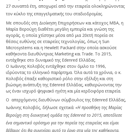
27 συναπτά έτη, αποχωρεί από την εταιρεία ολοκληρώνοντας
τον κύκλο της επαγγελματικής του σταδιοδρομίας.
Με σπουδές στη Διοίκηση Επιχειρήσεων και κάτοχος MBA, η
Μαρία Βερούχη διαθέτει μεγάλη εμπειρία και γνώση της
αγοράς, η οποία χτίστηκε μέσα από μια 20ετή πορεία σε
θέσεις ευθύνης σε εταιρείες τεχνολογίας, όπως η Sun
NOW VIEWING
Microsystems και η Hewlett Packard στην οποία ασκούσε
καθήκοντα διευθύντριας Marketing και Trade. Το 2015,
Edenred Ελλάδος: Με νέες επιχειρησιακές
Wa
εντάχθηκε στo δυναμικό της Εdenred Ελλάδας.
στρατηγικές και νέα γενική διευθύντρια
0,
Ο Ιωάννης Κολοβός εντάχθηκε στον όμιλο το 1996,
13/05/2023
13/
ιδρύοντας το ελληνικό παράρτημα. Όλα αυτά τα χρόνια, ο κ.
pressroom
p
Κολοβός έπαιξε καθοριστικό ρόλο στην εξέλιξη και στη
βιώσιμη ανάπτυξη της Edenred Ελλάδας, καθιερώνοντας την
ως έναν ισχυρό ψηφιακό ηγέτη και μία κερδοφόρα εταιρεία.
Ο απερχόμενος διευθύνων σύμβουλος της Edenred Ελλάδας,
Ιωάννης Κολοβός, δήλωσε σχετικά:
«Η προσθήκη της Μαρίας
Βερούχη στη διοικητική ομάδα της Edenred το 2015, αποτέλεσε
ένα σημαντικό ορόσημο για την πορεία της εταιρείας και είμαι
βέβαιος ότι θα συνεχίσει αυτό το έργο στα νέα της καθήκοντα.