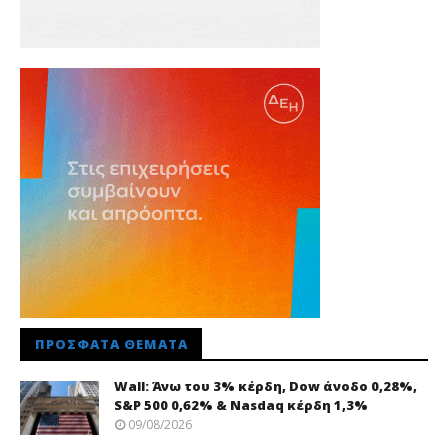
ΠΡΌΣΦΑΤΑ ΘΈΜΑΤΑ
Wall: Άνω του 3% κέρδη, Dow άνοδο 0,28%,
S&P 500 0,62% & Nasdaq κέρδη 1,3%
09/08/2026