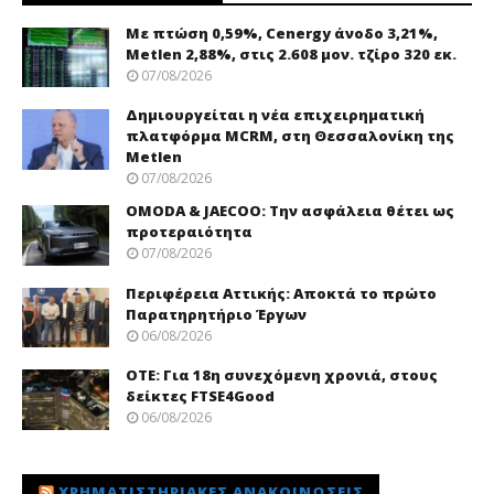
Με πτώση 0,59%, Cenergy άνοδο 3,21%,
Metlen 2,88%, στις 2.608 μον. τζίρο 320 εκ.
07/08/2026
Δημιουργείται η νέα επιχειρηματική
πλατφόρμα MCRM, στη Θεσσαλονίκη της
Metlen
07/08/2026
OMODA & JAECOO: Την ασφάλεια θέτει ως
προτεραιότητα
07/08/2026
Περιφέρεια Αττικής: Αποκτά το πρώτο
Παρατηρητήριο Έργων
06/08/2026
ΟΤΕ: Για 18η συνεχόμενη χρονιά, στους
δείκτες FTSE4Good
06/08/2026
ΧΡΗΜΑΤΙΣΤΗΡΙΑΚΈΣ ΑΝΑΚΟΙΝΏΣΕΙΣ