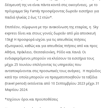
δέσμευσή της να είναι πάντα κοντά στις οικογένειες, με το
πρόγραμμα Sky Family προσφέροντας δωρεάν εισιτήριο για
παιδιά ηλικίας 2 έως 12 ετών*.
Επιπλέον, σύμφωνα με την ανακοίνωση της εταιρίας, η Sky
express δίνει και στους γονείς δωρεάν από μία αποσκευή
15kg! Η προσφορά ισχύει για τις απευθείας πτήσεις
εξωτερικού, καθώς και για απευθείας πτήσεις από και προς
NOW VIEWING
Αθήνα, Ηράκλειο, Θεσσαλονίκη, Ρόδο και Χανιά. Οι
Sky express: Δωρεάν εισιτήριο για τα παιδιά και
Με
ενδιαφερόμενοι μπορούν να κλείσουν τα εισιτήρια τους
δωρεάν αποσκευή μέχρι τις 25 Ιουνίου
2,8
μέχρι 25 Ιουνίου επιλέγοντας τις υπηρεσίες που
22/06/2023
22/
ανταποκρίνονται στις προσωπικές τους ανάγκες. Η περίοδος
pressroom
p
κατά την οποία μπορούν να πραγματοποιηθούν τα ταξίδια
(travel period) εκτείνεται από 10 Σεπτεμβρίου 2023 μέχρι 31
Μαρτίου 2024.
*Ισχύουν όροι και προϋποθέσεις