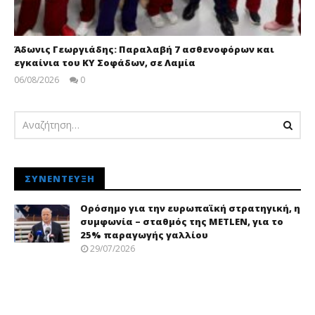
Άδωνις Γεωργιάδης: Παραλαβή 7 ασθενοφόρων και
εγκαίνια του ΚΥ Σοφάδων, σε Λαμία
06/08/2026
0
pressroom
ΣΥΝΈΝΤΕΥΞΗ
Ορόσημο για την ευρωπαϊκή στρατηγική, η
συμφωνία – σταθμός της METLEN, για το
25% παραγωγής γαλλίου
29/07/2026