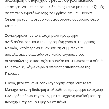
αναβάθμιση της παροχής υπηρεσιών υψηλού επιπέδου,
κατάφερε να περιορίσει τις δαπάνες και να μειώσει τις ζημιές
σε επίπεδο εκμετάλλευσης, το Ερρίκος Ντυνάν Hospital
Center, με τον πρόεδρο και διευθύνοντα σύμβουλο Θέμο
Χαραμή.
Συγκεκριμένα, με το επιτυχημένο πρόγραμμα
αναδιάρθρωσης κατά την περασμένη χρονιά, το Ερρίκος
NOW VIEWING
Ντυνάν
,
κατάφερε να ενισχύσει τη συμμετοχή των
Ερρίκος Ντυνάν: Με δυναμική αναδιάρθρωσης και
Όμ
ασφαλιστικών εταιρειών στο κύκλο εργασιών του,
ταυτόχρονη αναβάθμιση της παροχής υπηρεσιών
A.
συγκρατώντας το κόστος λειτουργίας και μειώνοντας αισθητά
18/08/2023
18/
τους τόκους, λόγω κεφαλαιοποίησης απαιτήσεων της
pressroom
p
Πειραιώς.
Πλέον, μετά την ανάθεση διαχείρησης στην Strix Asset
Management, η διοίκηση ακολούθησε πρόγραμμα ενίσχυσης
των κερδοφόρων εργασιών, με ταυτόχρονη αναβάθμιση της
παροχής υπηρεσιών υψηλού επιπέδου.