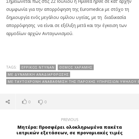
Σημειώνεται πως στις 22 Ιουλίου η Ημιθέα ήρθε σε κατ’ αρχήν
συμφωνία για την απορρόφηση της Euromedica με στόχο τη
δημιουργία ενός μεγάλου ομίλου υγείας, με τη διαδικασία
απορρόφησης να είναι σε εξέλιξη μετά και την έγκειση των
αρμοδίων αρχών Ανταγωνισμού.
TAGS:
ΕΡΡΊΚΟΣ ΝΤΥΝΆΝ
ΘΈΜΟΣ ΧΑΡΑΜΉΣ
ΜΕ ΔΥΝΑΜΙΚΉ ΑΝΑΔΙΆΡΘΡΩΣΗΣ
ΜΕ ΤΑΥΤΌΧΡΟΝΗ ΑΝΑΒΆΘΜΙΣΗ ΤΗΣ ΠΑΡΟΧΉΣ ΥΠΗΡΕΣΙΏΝ ΥΨΗΛΟΎ 
0
0
PREVIOUS
Μητέρα: Προσφέρει ολοκληρωμένα πακέτα
ιατρικών εξετάσεων, σε προνομιακές τιμές