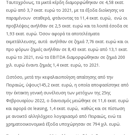
Ταυτοχρόνως, τα μικτά κέρδη διαμορφώθηκαν σε 4,58 εκατ.
ευρώ από 3,7 εκατ. ευρώ το 2021, με τα έξοδα διοίκησης να
παραμένουν σταθερά, φτάνοντας τα 11,4 εκατ. ευρώ, ενώ οι
προβλέψεις ανήλθαν σε 2,5 εκατ. ευρώ και τα λοιπά έσοδα σε
1,93 εκατ. ευρώ. Όσον αφορά τα αποτελέσματα
εκμετάλλευσης, αυτά ανήλθαν σε ζημιά 7,76 εκατ. ευρώ και οι
προ φόρων ζημιές ανήλθαν σε 8,43 εκατ. ευρώ από 13,1 εκατ.
ευρώ το 2021, ενώ τα EBITDA διαμορφώθηκαν σε ζημιά 200
χιλ. ευρώ έναντι ζημιάς 1,4 εκατ. ευρώ, το 2021.
Ωστόσο, μετά την κεφαλαιοποίηση απαίτησης από την
Πειραιώς, ύψους145,2 εκατ. ευρώ, η οποία αποφασίστηκε από
την έκτακτη γενική συνέλευση των μετόχων της 25ης
Φεβρουαρίου 2022, ο δανεισμός μειώθηκε σε 11,6 εκατ. ευρώ
και αφορά σε leasing, 1,4 εκατ. ευρώ, καθώς και σε πίστωση
με ανοικτό αλληλόχρεο λογαριασμό από Πειραιώς, ενώ τα
χρηματοοικονομικά έξοδα υποχώρησαν σε 794 χιλ. ευρώ.