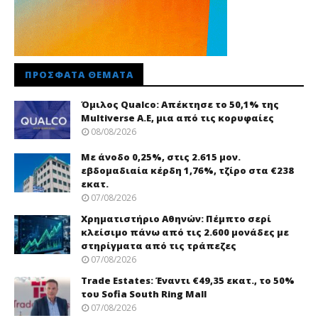
ΠΡΌΣΦΑΤΑ ΘΈΜΑΤΑ
Όμιλος Qualco: Απέκτησε το 50,1% της
Multiverse A.E, μια από τις κορυφαίες
08/08/2026
Με άνοδο 0,25%, στις 2.615 μον.
εβδομαδιαία κέρδη 1,76%, τζίρο στα €238
εκατ.
07/08/2026
Χρηματιστήριο Αθηνών: Πέμπτο σερί
κλείσιμο πάνω από τις 2.600 μονάδες με
στηρίγματα από τις τράπεζες
07/08/2026
Trade Εstates: Έναντι €49,35 εκατ., το 50%
του Sofia South Ring Mall
07/08/2026