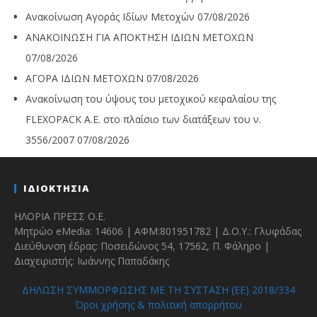
Ανακοίνωση Αγοράς Ιδίων Μετοχών
07/08/2026
ΑΝΑΚΟΙΝΩΣΗ ΓΙΑ ΑΠΟΚΤΗΣΗ ΙΔΙΩΝ ΜΕΤΟΧΩΝ
07/08/2026
ΑΓΟΡΑ ΙΔΙΩΝ ΜΕΤΟΧΩΝ
07/08/2026
Ανακοίνωση του ύψους του μετοχικού κεφαλαίου της
FLEXOPACK A.E. στο πλαίσιο των διατάξεων του ν.
3556/2007
07/08/2026
ΙΔΙΟΚΤΗΣΙΑ
ΗΛΟΡΙΑ ΠΡΕΣΣ Ο.Ε.
Μητρώο eMedia: 14606 | ΑΦΜ:801951782 | Δ.Ο.Υ.: Γλυφάδας
Διεύθυνση έδρας: Ποσειδώνος 54, 17562, Π. Φάληρο |
Διαχειριστής: Ιωάννης Παπαδάκης
ΔΗΛΩΣΗ ΣΥΜΜΟΡΦΩΣΗΣ ΜΕ ΤΗ ΣΥΣΤΑΣΗ (ΕΕ) 2018/334
Όροι χρήσης & πολιτική απορρήτου