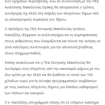
δύο οχημάτων πυρόσβεσης, ενώ σε συνεννόηση με την ΠΕΔ
Ανατολικής Μακεδονίας Θράκης θα αποφασιστεί ο τρόπος
συνδρομής της ΚΕΔΕ στη στήριξη των πληγέντων δήμων από
τις καταστροφικές πυρκαγιές του Έβρου.
Ο πρόεδρος της ΠΕΔ Κεντρικής Μακεδονίας Ιγνάτιος
Καϊτεζίδης εξέφρασε τα συλλυπητήρια και τη συμπαράσταση
στους ανθρώπους που δοκιμάζονται και τόνισε την ανάγκη να
γίνει καλύτερος συντονισμός για την αποστολή βοήθειας
στους πλημμυροπαθείς.
Επίσης ανακοίνωσε ότι η ΠΕΔ Κεντρικής Μακεδονίας θα
συνδράμει τους πληγέντες από την κακοκαιρία Δήμους με τον
ίδιο τρόπο με την ΚΕΔΕ και θα διαθέσει το ποσό των 100
χιλιάδων ευρώ για τη σύναψη προγραμματικών συμβάσεων
με τους οικείους πληγέντες δήμους για δαπάνες καθαρισμού
των πόλεων και οικισμών.
Ο κ. Καϊτεζίδης υπογράμμισε επίσης ότι το επόμενο διάστημα