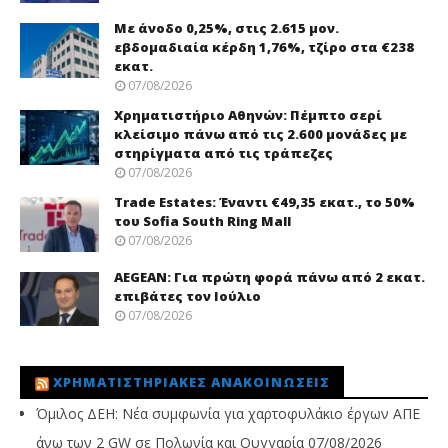
Με άνοδο 0,25%, στις 2.615 μον.
εβδομαδιαία κέρδη 1,76%, τζίρο στα €238
εκατ.
07/08/2026
Χρηματιστήριο Αθηνών: Πέμπτο σερί
κλείσιμο πάνω από τις 2.600 μονάδες με
στηρίγματα από τις τράπεζες
07/08/2026
Trade Εstates: Έναντι €49,35 εκατ., το 50%
του Sofia South Ring Mall
07/08/2026
AEGEAN: Για πρώτη φορά πάνω από 2 εκατ.
επιβάτες τον Ιούλιο
07/08/2026
ΧΡΗΜΑΤΙΣΤΗΡΙΑΚΈΣ ΑΝΑΚΟΙΝΏΣΕΙΣ
Όμιλος ΔΕΗ: Νέα συμφωνία για χαρτοφυλάκιο έργων ΑΠΕ
άνω των 2 GW σε Πολωνία και Ουγγαρία
07/08/2026