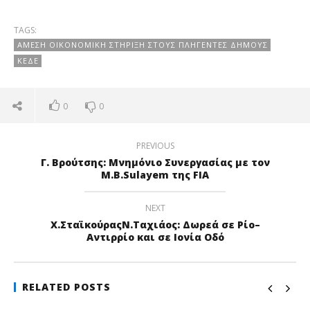
TAGS:
ΆΜΕΣΗ ΟΙΚΟΝΟΜΙΚΉ ΣΤΉΡΙΞΗ ΣΤΟΥΣ ΠΛΗΓΈΝΤΕΣ ΔΉΜΟΥΣ
ΚΕΔΕ
0
0
PREVIOUS
Γ. Βρούτσης: Μνημόνιο Συνεργασίας με τον
M.B.Sulayem της FIA
NEXT
Χ.ΣταϊκούραςΝ.Ταχιάος: Δωρεά σε Ρίο–
Αντιρρίο και σε Ιονία Οδό
RELATED POSTS