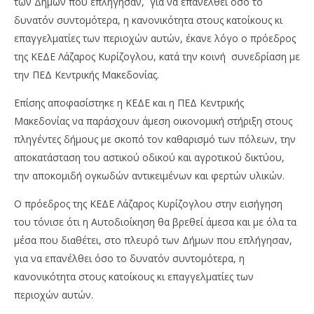
των Δήμων που επλήγησαν, για να επανέλθει όσο το
δυνατόν συντομότερα, η κανονικότητα στους κατοίκους κι
επαγγελματίες των περιοχών αυτών, έκανε λόγο ο πρόεδρος
της ΚΕΔΕ Λάζαρος Κυρίζογλου, κατά την κοινή συνεδρίαση με
την ΠΕΔ Κεντρικής Μακεδονίας.
Επίσης αποφασίστηκε η ΚΕΔΕ και η ΠΕΔ Κεντρικής
Μακεδονίας να παράσχουν άμεση οικονομική στήριξη στους
NOW VIEWING
πληγέντες δήμους με σκοπό τον καθαρισμό των πόλεων, την
ΚΕΔΕ: Άμεση οικονομική στήριξη στους πληγέντες
Όμ
αποκατάσταση του αστικού οδικού και αγροτικού δικτύου,
δήμους
A.
την αποκομιδή ογκωδών αντικειμένων και φερτών υλικών.
09/09/2023
09/
pressroom
p
Ο πρόεδρος της ΚΕΔΕ Λάζαρος Κυρίζογλου στην εισήγηση
του τόνισε ότι η Αυτοδιοίκηση θα βρεθεί άμεσα και με όλα τα
μέσα που διαθέτει, στο πλευρό των Δήμων που επλήγησαν,
για να επανέλθει όσο το δυνατόν συντομότερα, η
κανονικότητα στους κατοίκους κι επαγγελματίες των
περιοχών αυτών.