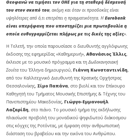
Θεοφανώ να τιμήσει τον ΟΗΕ για τη σταθερή δέσμευσή
του στον σκοπό του
, ακόμη και όταν οι προσδοκίες είναι
υψηλότερες από ό,τι επιτρέπει η πραγματικότητα. Η
Eurobank
είναι υπερήφανη που υποστηρίζει μια πρωτοβουλία η
οποία ευθυγραμμίζεται πλήρως με τις δικές της αξίες
».
Η Τελετή, την οποία παρουσίασε ο διευθυντής αγγλόφωνης
έκδοσης της εφημερίδας «Καθημερινή»,
Αθανάσιος Έλλις
,
έκλεισε με το μουσικό πρόγραμμα και τη
Δωδεκανησιακή
Σουίτα
του Έλληνα δημιουργιού,
Γιάννη Κωνσταντινίδη
,
από τον Καλλιτεχνικό Διευθυντή της Κρατικής Ορχήστρας
Θεσσαλονίκης,
Σίμο Παπάνα
, στο βιολί και τον Επίκουρο
Καθηγητή του Τμήματος Μουσικής Επιστήμης & Τέχνης του
Πανεπιστημίου Μακεδονίας,
Γιώργο-Εμμανουήλ
Λαζαρίδη
, στο πιάνο. Το μουσικό τμήμα της εκδήλωσης
πλαισίωσε προβολή του μοναδικού ψηφιδωτού διάκοσμου
στις κόγχες της Ροτόντας, με έμφαση στην ανθρωπιστική
διάσταση του βραβείου και την εικόνα του Ανθρώπου.