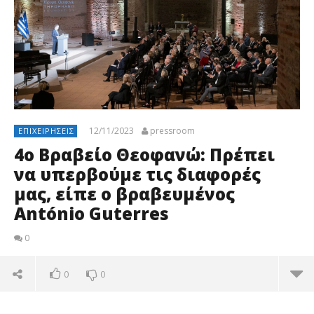
12/11/2023
pressroom
ΕΠΙΧΕΙΡΉΣΕΙΣ
4ο Βραβείο Θεοφανώ: Πρέπει
να υπερβούμε τις διαφορές
μας, είπε ο βραβευμένος
António Guterres
0
0
0