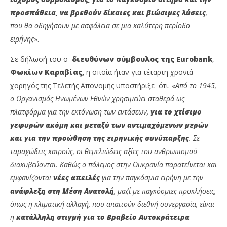
προσπάθεια, να βρεθούν δίκαιες και βιώσιμες λύσεις
,
που θα οδηγήσουν με ασφάλεια σε μια καλύτερη περίοδο
ειρήνης
».
Σε δήλωσή του ο
διευθύνων σύμβουλος της Eurobank
,
Φωκίων Καραβίας,
η οποία ήταν για τέταρτη χρονιά
χορηγός της Τελετής Απονομής υποστήριξε ότι. «
Από το 1945,
ο Οργανισμός Ηνωμένων Εθνών χρησιμεύει σταθερά ως
πλατφόρμα για την εκτόνωση των εντάσεων,
για το χτίσιμο
γεφυρών ακόμη και μεταξύ των αντιμαχόμενων μερών
και για την προώθηση της ειρηνικής συνύπαρξης
. Σε
ταραχώδεις καιρούς, οι θεμελιώδεις αξίες του ανθρωπισμού
διακυβεύονται. Καθώς ο πόλεμος στην Ουκρανία παρατείνεται και
εμφανίζονται
νέες απειλές
για την παγκόσμια ειρήνη με την
ανάφλεξη στη Μέση Ανατολή
, μαζί με παγκόσμιες προκλήσεις,
όπως η κλιματική αλλαγή, που απαιτούν διεθνή συνεργασία, είναι
η
κατάλληλη στιγμή για το Βραβείο Αυτοκράτειρα