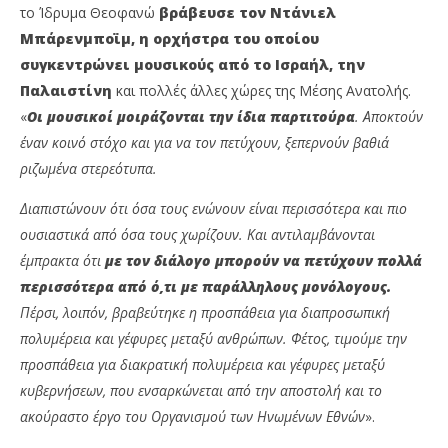
το Ίδρυμα Θεοφανώ
βράβευσε τον Ντάνιελ
Μπάρενμποϊμ, η ορχήστρα του οποίου
συγκεντρώνει μουσικούς από το Ισραήλ, την
Παλαιστίνη
και πολλές άλλες χώρες της Μέσης Ανατολής.
«
Οι μουσικοί μοιράζονται την ίδια παρτιτούρα
. Αποκτούν
έναν κοινό στόχο και για να τον πετύχουν, ξεπερνούν βαθιά
ριζωμένα στερεότυπα.
Διαπιστώνουν ότι όσα τους ενώνουν είναι περισσότερα και πιο
ουσιαστικά από όσα τους χωρίζουν. Και αντιλαμβάνονται
έμπρακτα ότι
με τον διάλογο μπορούν να πετύχουν πολλά
περισσότερα από ό,τι με παράλληλους μονόλογους.
Πέρσι, λοιπόν, βραβεύτηκε η προσπάθεια για διαπροσωπική
πολυμέρεια και γέφυρες μεταξύ ανθρώπων. Φέτος, τιμούμε την
προσπάθεια για διακρατική πολυμέρεια και γέφυρες μεταξύ
κυβερνήσεων, που ενσαρκώνεται από την αποστολή και το
ακούραστο έργο του Οργανισμού των Ηνωμένων Εθνών
».