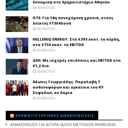
δυναμική στο Χρηματιστήριο Αθηνών
06/08/2026
ΟΤΕ: Για 18η συνεχόμενη χρονιά, στους
δείκτες FTSE4Good
06/08/2026
HELLENiQ ENERGY: Στα €393 εκατ. τα κέρδη,
στα €734 εκατ. τα EBITDA
06/08/2026
ΔΕΗ: Με ισχυρές επιδόσεις και EBITDA στα
€1,2 δισ.
06/08/2026
Άδωνις Γεωργιάδης: Παραλαβή 7
ασθενοφόρων και εγκαίνια του ΚΥ
Σοφάδων, σε Λαμία
06/08/2026
ΧΡΗΜΑΤΙΣΤΗΡΙΑΚΈΣ ΑΝΑΚΟΙΝΏΣΕΙΣ
ΑΝΑΚΟΙΝΩΣΗ ΓΙΑ ΑΓΟΡΑ ΙΔΙΩΝ ΜΕΤΟΧΩΝ
06/08/2026