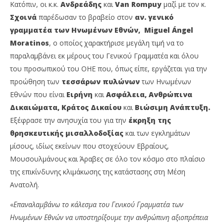
Κατόπιν, οι κ.κ.
Ανδρεάδης
και
Van Rompuy
μαζί με τον κ.
Σχοινά
παρέδωσαν το βραβείο στον
αν. γενικό
γραμματέα των Ηνωμένων Εθνών, Miguel Ángel
Moratinos
, ο οποίος χαρακτήρισε μεγάλη τιμή να το
παραλαμβάνει εκ μέρους του Γενικού Γραμματέα και όλου
του προσωπικού του ΟΗΕ που, όπως είπε, εργάζεται για την
προώθηση των
τεσσάρων πυλώνων
των Ηνωμένων
Εθνών που είναι
Ειρήνη
και
Ασφάλεια, Ανθρώπινα
Δικαιώματα, Κράτος Δικαίου
και
Βιώσιμη Ανάπτυξη.
Εξέφρασε την ανησυχία του για την
έκρηξη της
θρησκευτικής μισαλλοδοξίας
και των εγκλημάτων
μίσους, ιδίως εκείνων που στοχεύουν Εβραίους,
Μουσουλμάνους και Άραβες σε όλο τον κόσμο στο πλαίσιο
της επικίνδυνης κλιμάκωσης της κατάστασης στη Μέση
Ανατολή.
«
Επαναλαμβάνω το κάλεσμα του Γενικού Γραμματέα των
Ηνωμένων Εθνών να υποστηρίξουμε την ανθρώπινη αξιοπρέπεια