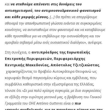
και
να σταθούμε απέναντι στις δυνάμεις του
αντισημιτισμού, του αντιμουσουλμανικού φανατισμού
και κάθε μορφής μίσους.
[…] Θα πρέπει να απορρίψουμε
σθεναρά την απανθρωπιστική γλώσσα ενάντια σε συγκεκριμένες
κοινότητες, να αντισταθούμε στον φανατισμό και να καταβάλουμε
κάθε προσπάθεια για να επιβάλουμε την ενσυναίσθηση και τον
αμοιβαίο σεβασμό μέσω ενός ουσιαστικού διαλόγου
», ανέφερε.
Στη συνέχεια, ο
αντιπρόεδρος της Ευρωπαϊκής
Επιτροπής Περιφερειών, Περιφερειάρχης
Κεντρικής Μακεδονίας, Απόστολος Τζιτζικώστας
,
χαρακτηρίζοντας το Βραβείο Αυτοκράτειρα Θεοφανώ ως
κορυφαίο θεσμό παγκοσμίου κύρους και εμβέλειας, που
συμβάλλει καθοριστικά στην εξωστρέφεια της Ελλάδας,
τόνισε ότι «
Σε μια πολύ κρίσιμη συγκυρία, με δυο συγκρούσεις
σε εξέλιξη στην ευρύτερη γειτονιά μας, η βράβευση του Γενικού
Γραμματέα του ΟΗΕ António Gutteres είναι ο
πιο
ισχυρός
συμβολισμός, για το παγκόσμιο αίτημα και την