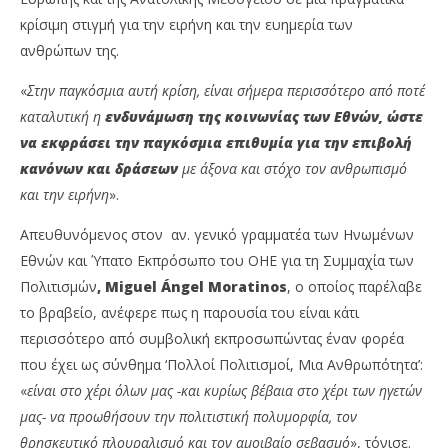
κρίσιμη στιγμή για την ειρήνη και την ευημερία των
ανθρώπων της.
«
Στην παγκόσμια αυτή κρίση, είναι σήμερα περισσότερο από ποτέ
καταλυτική η
ενδυνάμωση της κοινωνίας των Εθνών, ώστε
να εκφράσει την παγκόσμια επιθυμία για την επιβολή
κανόνων και δράσεων
με άξονα και στόχο τον ανθρωπισμό
και την ειρήνη
».
Απευθυνόμενος στον αν. γενικό γραμματέα των Ηνωμένων
Εθνών και Ύπατο Εκπρόσωπο του ΟΗΕ για τη Συμμαχία των
Πολιτισμών
, Miguel Ángel Moratinos
, ο οποίος παρέλαβε
το βραβείο, ανέφερε πως η παρουσία του είναι κάτι
περισσότερο από συμβολική εκπροσωπώντας έναν φορέα
που έχει ως σύνθημα ‘Πολλοί Πολιτισμοί, Μια Ανθρωπότητα’:
«
είναι στο χέρι όλων μας -και κυρίως βέβαια στο χέρι των ηγετών
μας- να προωθήσουν την πολιτιστική πολυμορφία, τον
θρησκευτικό πλουραλισμό και τον αμοιβαίο σεβασμό
», τόνισε.