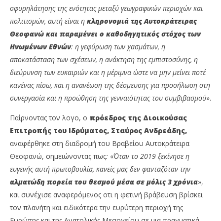
σφυρηλάτησης της ενότητας μεταξύ γεωγραφικών περιοχών και
πολιτισμών, αυτή είναι η
κληρονομιά της Αυτοκράτειρας
Θεοφανώ και παραμένει ο καθοδηγητικός στόχος των
Ηνωμένων Εθνών
: η γεφύρωση των χασμάτων, η
αποκατάσταση των σχέσεων, η ανάκτηση της εμπιστοσύνης, η
διεύρυνση των ευκαιριών και η μέριμνα ώστε να μην μείνει ποτέ
κανένας πίσω, και η ανανέωση της δέσμευσης για προσήλωση στη
συνεργασία και η προώθηση της γενναιότητας του συμβιβασμού
».
Παίρνοντας τον λογο, ο
πρόεδρος της Διοικούσας
Επιτροπής του Ιδρύματος, Σταύρος Ανδρεάδης,
αναφέρθηκε στη διαδρομή του Βραβείου Αυτοκράτειρα
Θεοφανώ, σημειώνοντας πως
:
«
Όταν το 2019 ξεκίνησε η
ευγενής αυτή πρωτοβουλία, κανείς μας δεν φανταζόταν την
αλματώδη πορεία του θεσμού μέσα σε μόλις 3 χρόνια
»,
και συνέχισε αναφερόμενος οτι η φετινή βράβευση βρίσκει
τον πλανήτη και ειδικότερα την ευρύτερη περιοχή της
Ευρώπης και της Ανατολικής Μεσογείου σε μια πραγματικά