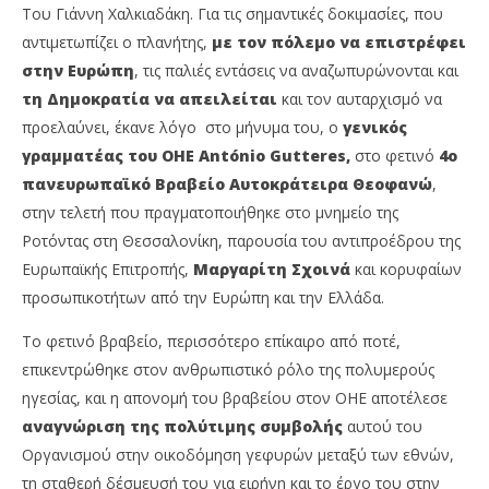
Του Γιάννη Χαλκιαδάκη. Για τις σημαντικές δοκιμασίες, που
αντιμετωπίζει ο πλανήτης,
με τον πόλεμο να επιστρέφει
στην Ευρώπη
, τις παλιές εντάσεις να αναζωπυρώνονται και
τη Δημοκρατία να απειλείται
και τον αυταρχισμό να
προελαύνει, έκανε λόγο στο μήνυμα του, ο
γενικός
γραμματέας του ΟΗΕ António Gutteres,
στο φετινό
4ο
πανευρωπαϊκό Βραβείο Αυτοκράτειρα Θεοφανώ
,
στην τελετή που πραγματοποιήθηκε στο μνημείο της
Ροτόντας στη Θεσσαλονίκη, παρουσία του αντιπροέδρου της
NOW VIEWING
Ευρωπαϊκής Επιτροπής,
Μαργαρίτη Σχοινά
και κορυφαίων
προσωπικοτήτων από την Ευρώπη και την Ελλάδα.
4ο Βραβείο Θεοφανώ: Πρέπει να υπερβούμε τις
Η 
διαφορές μας, είπε ο βραβευμένος António
στ
Το φετινό βραβείο, περισσότερο επίκαιρο από ποτέ,
Guterres
12/
επικεντρώθηκε στον ανθρωπιστικό ρόλο της πολυμερούς
12/11/2023
p
ηγεσίας, και η απονομή του βραβείου στον ΟΗΕ αποτέλεσε
pressroom
αναγνώριση της πολύτιμης συμβολής
αυτού του
Οργανισμού στην οικοδόμηση γεφυρών μεταξύ των εθνών,
τη σταθερή δέσμευσή του για ειρήνη και το έργο του στην