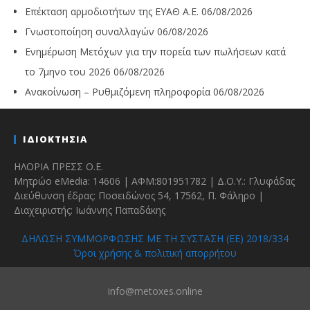
Επέκταση αρμοδιοτήτων της ΕΥΑΘ Α.Ε.
06/08/2026
Γνωστοποίηση συναλλαγών
06/08/2026
Ενημέρωση Μετόχων για την πορεία των πωλήσεων κατά
το 7μηνο του 2026
06/08/2026
Ανακοίνωση – Ρυθμιζόμενη πληροφορία
06/08/2026
ΙΔΙΟΚΤΗΣΙΑ
ΗΛΟΡΙΑ ΠΡΕΣΣ Ο.Ε.
Μητρώο eMedia: 14606 | ΑΦΜ:801951782 | Δ.Ο.Υ.: Γλυφάδας
Διεύθυνση έδρας: Ποσειδώνος 54, 17562, Π. Φάληρο |
Διαχειριστής: Ιωάννης Παπαδάκης
ΔΗΛΩΣΗ ΣΥΜΜΟΡΦΩΣΗΣ ΜΕ ΤΗ ΣΥΣΤΑΣΗ (ΕΕ) 2018/334
Όροι χρήσης & πολιτική απορρήτου
info@metoxes.online