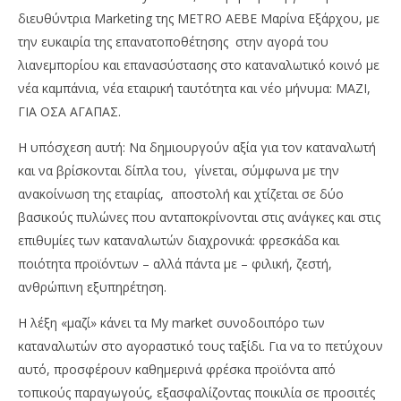
διευθύντρια Marketing της METRO AEBE Μαρίνα Εξάρχου, με
την ευκαιρία της επανατοποθέτησης στην αγορά του
λιανεμπορίου και επανασύστασης στο καταναλωτικό κοινό με
νέα καμπάνια, νέα εταιρική ταυτότητα και νέο μήνυμα: ΜΑΖΙ,
ΓΙΑ ΟΣΑ ΑΓΑΠΑΣ.
Η υπόσχεση αυτή: Να δημιουργούν αξία για τον καταναλωτή
NOW VIEWING
και να βρίσκονται δίπλα του, γίνεται, σύμφωνα με την
My market: Αποτελούν το συναισθηματικό
Wa
ανακοίνωση της εταιρίας, αποστολή και χτίζεται σε δύο
στήριγμα του νοικοκυριού και της κοινωνίας
0,
βασικούς πυλώνες που ανταποκρίνονται στις ανάγκες και στις
02/11/2023
02/
επιθυμίες των καταναλωτών διαχρονικά: φρεσκάδα και
pressroom
p
ποιότητα προϊόντων – αλλά πάντα με – φιλική, ζεστή,
ανθρώπινη εξυπηρέτηση.
Η λέξη «μαζί» κάνει τα My market συνοδοιπόρο των
καταναλωτών στο αγοραστικό τους ταξίδι. Για να το πετύχουν
αυτό, προσφέρουν καθημερινά φρέσκα προϊόντα από
τοπικούς παραγωγούς, εξασφαλίζοντας ποικιλία σε προσιτές