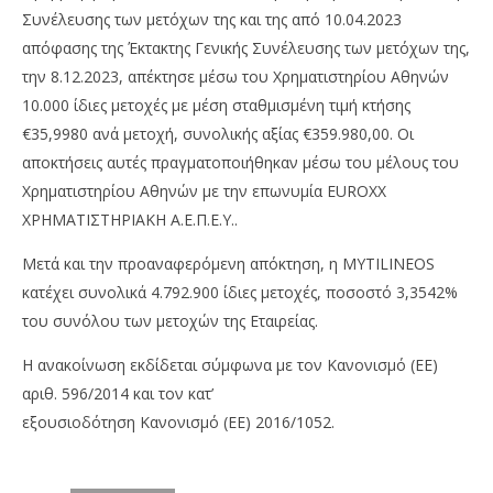
Συνέλευσης των μετόχων της και της από 10.04.2023
απόφασης της Έκτακτης Γενικής Συνέλευσης των μετόχων της,
την 8.12.2023, απέκτησε μέσω του Χρηματιστηρίου Αθηνών
10.000 ίδιες μετοχές με μέση σταθμισμένη τιμή κτήσης
€35,9980 ανά μετοχή, συνολικής αξίας €359.980,00. Οι
αποκτήσεις αυτές πραγματοποιήθηκαν μέσω του μέλους του
Χρηματιστηρίου Αθηνών με την επωνυμία EUROXX
NOW VIEWING
ΧΡΗΜΑΤΙΣΤΗΡΙΑΚΗ Α.Ε.Π.Ε.Υ..
Μυτιληναίος: Στο 3,3542% το ποσοστό των ιδίων
ΟΤ
Μετά και την προαναφερόμενη απόκτηση, η MYTILINEOS
μετοχών
FT
κατέχει συνολικά 4.792.900 ίδιες μετοχές, ποσοστό 3,3542%
11/12/2023
11/
του συνόλου των μετοχών της Εταιρείας.
press-
p
room
ro
Η ανακοίνωση εκδίδεται σύμφωνα με τον Κανονισμό (ΕΕ)
αριθ. 596/2014 και τον κατ’
εξουσιοδότηση Κανονισμό (ΕΕ) 2016/1052.