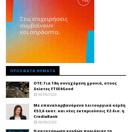
ΠΡΌΣΦΑΤΑ ΘΈΜΑΤΑ
ΟΤΕ: Για 18η συνεχόμενη χρονιά, στους
δείκτες FTSE4Good
06/08/2026
Με επαναλαμβανόμενα λειτουργικά κέρδη
€53,6 εκατ. και νέες εκταμιεύσεις €2 δισ. η
CrediaBank
06/08/2026
Η κατοχύρωση κερδών περιόρισε τη