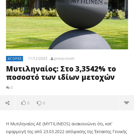
11/12/2023
press-room
ΑΓΟΡΈΣ
Μυτιληναίος: Στο 3,3542% το
ποσοστό των ιδίων μετοχών
0
0
0
Η Μυτιληναίος ΑΕ (MYTILINEOS) ανακοινώνει ότι, κατ’
εφαρμογή της από 23.03.2022 απόφασης της Έκτακτης Γενικής