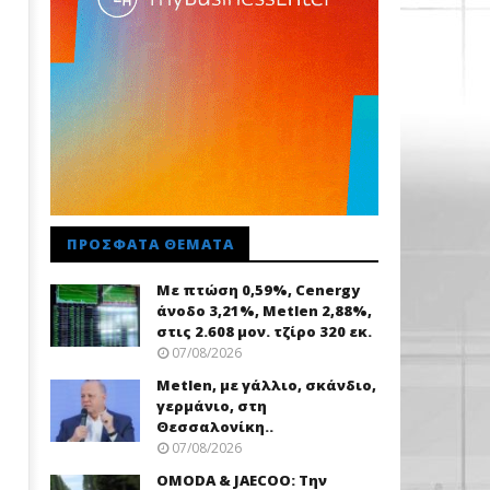
ΠΡΌΣΦΑΤΑ ΘΈΜΑΤΑ
Με πτώση 0,59%, Cenergy
άνοδο 3,21%, Metlen 2,88%,
στις 2.608 μον. τζίρο 320 εκ.
07/08/2026
Metlen, με γάλλιο, σκάνδιο,
γερμάνιο, στη
Θεσσαλονίκη..
07/08/2026
OMODA & JAECOO: Την