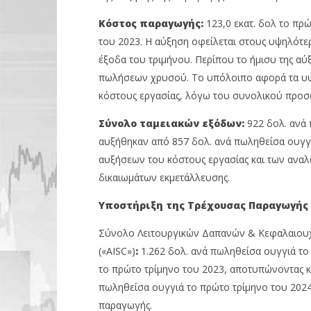
Κόστος παραγωγής:
123,0 εκατ. δολ το πρώ
του 2023. Η αύξηση οφείλεται στους υψηλότ
έξοδα του τριμήνου. Περίπου το ήμισυ της α
πωλήσεων χρυσού. Το υπόλοιπο αφορά τα υψηλ
κόστους εργασίας, λόγω του συνολικού προσω
Σύνολο ταμειακών εξόδων:
922 δολ. ανά 
αυξήθηκαν από 857 δολ. ανά πωληθείσα ουγγι
αυξήσεων του κόστους εργασίας και των ανα
δικαιωμάτων εκμετάλλευσης.
Υποστήριξη της Τρέχουσας Παραγωγής 
Σύνολο Λειτουργικών Δαπανών & Κεφαλαιουχ
(«AISC»)
:
1.262 δολ. ανά πωληθείσα ουγγιά το
το πρώτο τρίμηνο του 2023, αποτυπώνοντας κ
πωληθείσα ουγγιά το πρώτο τρίμηνο του 2024 
παραγωγής.