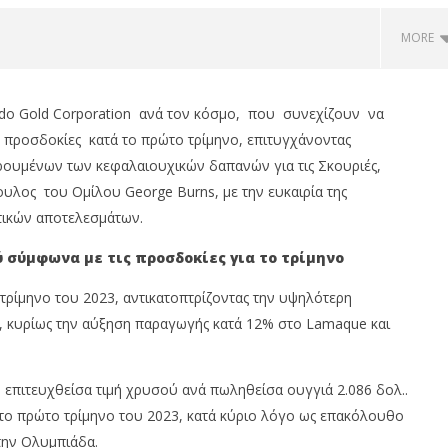
MORE
ado Gold Corporation ανά τον κόσμο, που συνεχίζουν να
ς προσδοκίες κατά το πρώτο τρίμηνο, επιτυγχάνοντας
αιρουμένων των κεφαλαιουχικών δαπανών για τις Σκουριές,
λος του Ομίλου George Burns, με την ευκαιρία της
τικών αποτελεσμάτων.
ύ σύμφωνα με τις προσδοκίες για το τρίμηνο
 0,59%, Cenergy άνοδο
Metlen, με γάλλιο, σκάνδιο,
ρίμηνο του 2023, αντικατοπτρίζοντας την υψηλότερη
tlen 2,88%, στις 2.608
γερμάνιο, στη Θεσσαλονίκη..
, κυρίως την αύξηση παραγωγής κατά 12% στο Lamaque και
ο 320 εκ.
29/04/2024
pressroom
om
 επιτευχθείσα τιμή χρυσού ανά πωληθείσα ουγγιά 2.086 δολ..
το πρώτο τρίμηνο του 2023, κατά κύριο λόγο ως επακόλουθο
την Ολυμπιάδα.