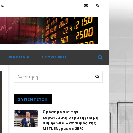
κ.
ΝΑΥΤΙΛΊΑ
ΤΟΥΡΙΣΜΌΣ
κ.
ΣΥΝΈΝΤΕΥΞΗ
Ορόσημο για την
ευρωπαϊκή στρατηγική, η
συμφωνία – σταθμός της
METLEN, για το 25%