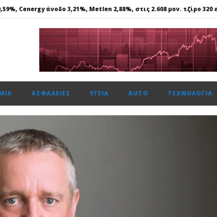
59%, Cenergy άνοδο 3,21%, Metlen 2,88%, στις 2.608 μον. τζίρο 320 ε
ε γάλλιο, σκάνδιο, γερμάνιο, στη Θεσσαλονίκη..
 ασφάλεια θέτει ως προτεραιότητα
ής: Αποκτά το πρώτο Παρατηρητήριο Έργων
μενη χρονιά, στους δείκτες FTSE4Good
ΜΊΑ
ΑΣΦΆΛΕΙΕΣ
ΥΓΕΊΑ
AUTO
ΤΕΧΝΟΛΟΓΊΑ
59%, Cenergy άνοδο 3,21%, Metlen 2,88%, στις 2.608 μον. τζίρο 320 ε