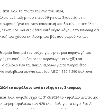
0 εκατ. δολ. το πρώτο τρίμηνο του 2024,
λαιο ανάπτυξης που επενδύθηκε στις Σκουριές, με τη
ατουργικά έργα και στην κατασκευή υποδομών. Το κεφάλαιο
 εκατ. δολ. και συνδέεται κατά κύριο λόγο με το Kisladag για
σκευή του χώρου έκπλυσης του βόρειου σωρού και των
Εταιρεία διατηρεί τον στόχο για την ετήσια παραγωγή του
γγιές χρυσού. Το βάρος της παραγωγής συνεχίζει να
 Το σύνολο των ταμειακών εξόδων για το πλήρες έτος
ανά πωληθείσα ουγγιά και μέσο AISC 1.190-1.290 δολ. ανά
3/2024 το κεφάλαιο ανάπτυξης στις Σκουριές
κατ. δολ. ανήλθε μέχρι τις 31/3/2024 το κεφάλαιο ανάπτυξης
κτίμηση κεφαλαίου των 920 εκατ. δολ. για το έργο. Στο Α’