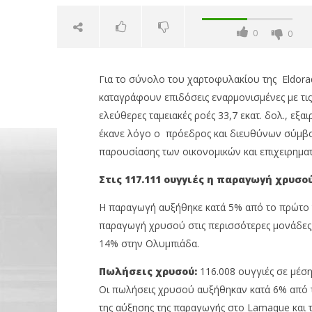
0
0
Για το σύνολο του χαρτοφυλακίου της Eldor
καταγράφουν επιδόσεις εναρμονισμένες με τι
ελεύθερες ταμειακές ροές 33,7 εκατ. δολ., εξ
έκανε λόγο ο πρόεδρος και διευθύνων σύμβου
παρουσίασης των οικονομικών και επιχειρημα
NOW VIEWING
Στις 117.111 ουγγιές η παραγωγή χρυσο
Eldorado Gold: Σταθερό ξεκίνημα
Με πτώση
Η παραγωγή αυξήθηκε κατά 5% από το πρώτο τ
το α΄ τρίμηνο & αύξηση 13% στα
3,21%, Me
παραγωγή χρυσού στις περισσότερες μονάδες
έσοδα
μον. τζίρ
14% στην Ολυμπιάδα.
29/04/2024
29/04/2024
pressroom
pressro
Πωλήσεις χρυσού:
116.008 ουγγιές σε μέση
Οι πωλήσεις χρυσού αυξήθηκαν κατά 6% από 
της αύξησης της παραγωγής στο Lamaque και 