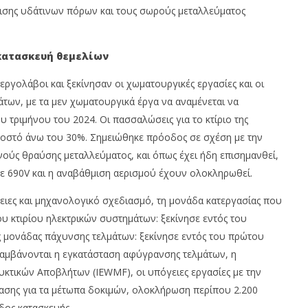
είρισης υδάτινων πόρων και τους σωρούς μεταλλεύματος
κατασκευή θεμελίων
ργολάβοι και ξεκίνησαν οι χωματουργικές εργασίες και οι
ων, με τα μεν χωματουργικά έργα να αναμένεται να
τριμήνου του 2024. Οι πασσαλώσεις για το κτίριο της
στό άνω του 30%. Σημειώθηκε πρόοδος σε σχέση με την
ύς θραύσης μεταλλεύματος, και όπως έχει ήδη επισημανθεί,
ε 690V και η αναβάθμιση αερισμού έχουν ολοκληρωθεί.
ιες και μηχανολογικό σχεδιασμό, τη μονάδα κατεργασίας που
υ κτιρίου ηλεκτρικών συστημάτων: ξεκίνησε εντός του
ς μονάδας πάχυνσης τελμάτων: ξεκίνησε εντός του πρώτου
λαμβάνονται η εγκατάσταση αφύγρανσης τελμάτων, η
κτικών Αποβλήτων (IEWMF), οι υπόγειες εργασίες με την
βασης για τα μέτωπα δοκιμών, ολοκλήρωση περίπου 2.200
δος κατασκευής.