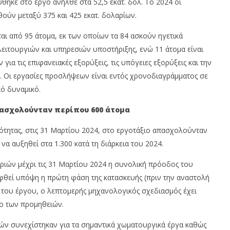
θηκε στο έργο ανήλθε στα 52,5 εκατ. δολ. Το 2024 οι
ούν μεταξύ 375 και 425 εκατ. δολαρίων.
ι από 95 άτομα, εκ των οποίων τα 84 ασκούν ηγετικά
λειτουργιών και υπηρεσιών υποστήριξης, ενώ 11 άτομα είναι
ια τις επιφανειακές εξορύξεις, τις υπόγειες εξορύξεις και την
 Οι εργασίες προσλήψεων είναι εντός χρονοδιαγράμματος σε
κό δυναμικό.
απασχολούνταν περίπου 600 άτομα
ότητας, στις 31 Μαρτίου 2024, στο εργοτάξιο απασχολούνταν
α αυξηθεί στα 1.300 κατά τη διάρκεια του 2024.
ριών μέχρι τις 31 Μαρτίου 2024 η συνολική πρόοδος του
ηφθεί υπόψη η πρώτη φάση της κατασκευής (πριν την αναστολή
 του έργου, ο λεπτομερής μηχανολογικός σχεδιασμός έχει
ο των προμηθειών.
ιών συνεχίστηκαν για τα σημαντικά χωματουργικά έργα καθώς