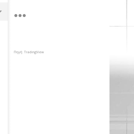
Πηγή: TradingView
OMODA & JAECOO: Την ασφάλεια
θέτει ως προτεραιότητα
29/04/2024
pressroom