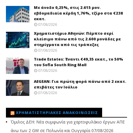
Με άνοδο 0,25%, στις 2.615 μον.
εβδομαδιαία κέρδη 1,76%, τζίρο στα €238
εκατ.
07/08/2026
Χρηματιστήριο Αθηνών: Πέμπτο σερί
κλείσιμο πάνω από τις 2.600 μονάδες με
στηρίγματα από τις τράπεζες
07/08/2026
Trade Εstates: Έναντι €49,35 εκατ., το 50%
του Sofia South Ring Mall
07/08/2026
AEGEAN: Για πρώτη φορά πάνω από 2 εκατ.
επιβάτες τον Ιούλιο
07/08/2026
ΧΡΗΜΑΤΙΣΤΗΡΙΑΚΈΣ ΑΝΑΚΟΙΝΏΣΕΙΣ
Όμιλος ΔΕΗ: Νέα συμφωνία για χαρτοφυλάκιο έργων ΑΠΕ
άνω των 2 GW σε Πολωνία και Ουγγαρία
07/08/2026