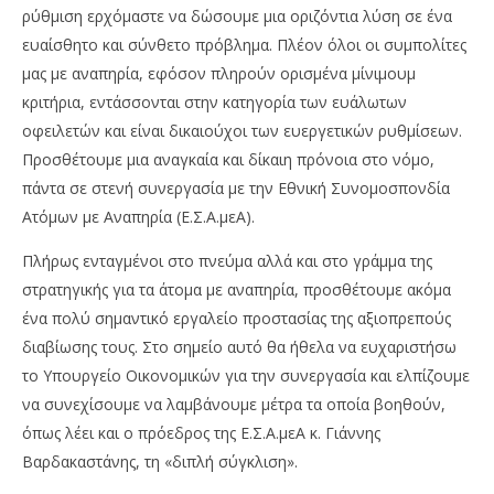
ρύθμιση ερχόμαστε να δώσουμε μια οριζόντια λύση σε ένα
ευαίσθητο και σύνθετο πρόβλημα. Πλέον όλοι οι συμπολίτες
μας με αναπηρία, εφόσον πληρούν ορισμένα μίνιμουμ
κριτήρια, εντάσσονται στην κατηγορία των ευάλωτων
οφειλετών και είναι δικαιούχοι των ευεργετικών ρυθμίσεων.
Προσθέτουμε μια αναγκαία και δίκαιη πρόνοια στο νόμο,
πάντα σε στενή συνεργασία με την Εθνική Συνομοσπονδία
Ατόμων με Αναπηρία (Ε.Σ.Α.μεΑ).
Πλήρως ενταγμένοι στο πνεύμα αλλά και στο γράμμα της
στρατηγικής για τα άτομα με αναπηρία, προσθέτουμε ακόμα
ένα πολύ σημαντικό εργαλείο προστασίας της αξιοπρεπούς
διαβίωσης τους. Στο σημείο αυτό θα ήθελα να ευχαριστήσω
το Υπουργείο Οικονομικών για την συνεργασία και ελπίζουμε
να συνεχίσουμε να λαμβάνουμε μέτρα τα οποία βοηθούν,
όπως λέει και ο πρόεδρος της Ε.Σ.Α.μεΑ κ. Γιάννης
Βαρδακαστάνης, τη «διπλή σύγκλιση».