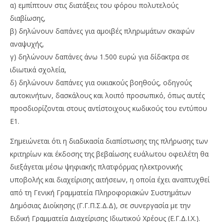
α) εμπίπτουν στις διατάξεις του φόρου πολυτελούς
διαβίωσης,
β) δηλώνουν δαπάνες για αμοιβές πληρωμάτων σκαφών
αναψυχής,
γ) δηλώνουν δαπάνες άνω 1.500 ευρώ για δίδακτρα σε
ιδιωτικά σχολεία,
δ) δηλώνουν δαπάνες για οικιακούς βοηθούς, οδηγούς
αυτοκινήτων, δασκάλους και λοιπό προσωπικό, όπως αυτές
προσδιορίζονται στους αντίστοιχους κωδικούς του εντύπου
Ε1.
Σημειώνεται ότι η διαδικασία διαπίστωσης της πλήρωσης των
κριτηρίων και έκδοσης της βεβαίωσης ευάλωτου οφειλέτη θα
διεξάγεται μέσω ψηφιακής πλατφόρμας ηλεκτρονικής
υποβολής και διαχείρισης αιτήσεων, η οποία έχει αναπτυχθεί
από τη Γενική Γραμματεία Πληροφοριακών Συστημάτων
Δημόσιας Διοίκησης (Γ.Γ.Π.Σ.Δ.Δ), σε συνεργασία με την
Ειδική Γραμματεία Διαχείρισης Ιδιωτικού Χρέους (Ε.Γ.Δ.Ι.Χ.).