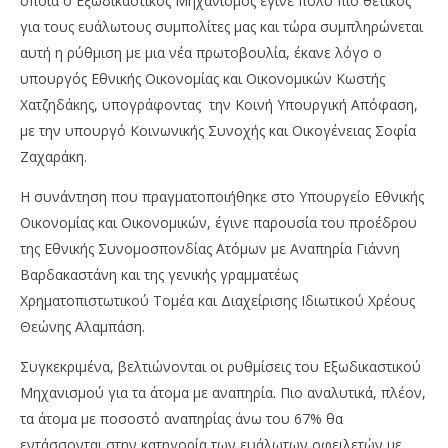
οποία ο Εξωδικαστικός Μηχανισμός έγινε πολύ πιο θετικός
για τους ευάλωτους συμπολίτες μας και τώρα συμπληρώνεται
αυτή η ρύθμιση με μια νέα πρωτοβουλία, έκανε λόγο ο
υπουργός Εθνικής Οικονομίας και Οικονομικών Κωστής
Χατζηδάκης, υπογράφοντας την Κοινή Υπουργική Απόφαση,
με την υπουργό Κοινωνικής Συνοχής και Οικογένειας Σοφία
Ζαχαράκη.
Η συνάντηση που πραγματοποιήθηκε στο Υπουργείο Εθνικής
NOW VIEWING
Οικονομίας και Οικονομικών, έγινε παρουσία του προέδρου
Κ.Χατζ/κης& Σ.Ζαχαρ/κη: Άτομα με αναπηρία στον
Όμ
της Εθνικής Συνομοσπονδίας Ατόμων με Αναπηρία Γιάννη
Εξωδικαστικό
A.
Βαρδακαστάνη και της γενικής γραμματέως
23/07/2024
23/
Χρηματοπιστωτικού Τομέα και Διαχείρισης Ιδιωτικού Χρέους
pressroom
p
Θεώνης Αλαμπάση.
Συγκεκριμένα, βελτιώνονται οι ρυθμίσεις του Εξωδικαστικού
Μηχανισμού για τα άτομα με αναπηρία. Πιο αναλυτικά, πλέον,
τα άτομα με ποσοστό αναπηρίας άνω του 67% θα
εντάσσονται στην κατηγορία των ευάλωτων οφειλετών με