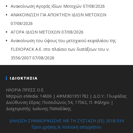
Ανακοίνωση Αγοράς Ιδίων Μετοχών
07/08/2026
ΑΝΑΚΟΙΝΩΣΗ ΓΙΑ ΑΠΟΚΤΗΣΗ ΙΔΙΩΝ ΜΕΤΟΧΩΝ
07/08/2026
ΑΓΟΡΑ ΙΔΙΩΝ ΜΕΤΟΧΩΝ
07/08/2026
Ανακοίνωση του ύψους του μετοχικού κεφαλαίου της
FLEXOPACK A.E. στο πλαίσιο των διατάξεων του ν.
3556/2007
07/08/2026
ΙΔΙΟΚΤΗΣΙΑ
ΗΛΟΡΙΑ ΠΡΕΣΣ Ο.Ε.
Μητρώο eMedia: 14606 | ΑΦΜ:801951782 | Δ.Ο.Υ.: Γλυφάδας
Διεύθυνση έδρας: Ποσειδώνος 54, 17562, Π. Φάληρο |
Διαχειριστής: Ιωάννης Παπαδάκης
ΔΗΛΩΣΗ ΣΥΜΜΟΡΦΩΣΗΣ ΜΕ ΤΗ ΣΥΣΤΑΣΗ (ΕΕ) 2018/334
Όροι χρήσης & πολιτική απορρήτου