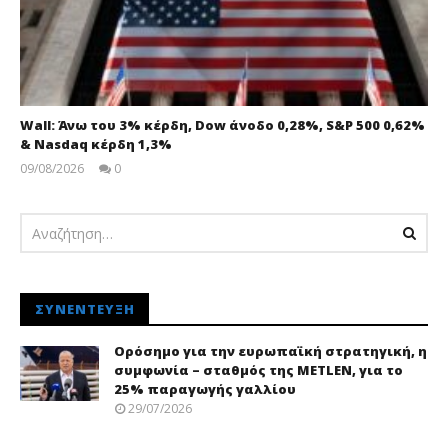
Wall: Άνω του 3% κέρδη, Dow άνοδο 0,28%, S&P 500 0,62%
& Nasdaq κέρδη 1,3%
09/08/2026
0
pressroom
ΣΥΝΈΝΤΕΥΞΗ
Ορόσημο για την ευρωπαϊκή στρατηγική, η
συμφωνία – σταθμός της METLEN, για το
25% παραγωγής γαλλίου
29/07/2026