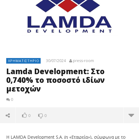
30/07/2024
press-room
ΧΡΗΜΑΤΙΣΤΉΡΙΟ
Lamda Development: Στο
0,740% το ποσοστό ιδίων
μετοχών
0
0
0
Η LAMDA Development S.A. (η «Εταιρεία»), σύμφωνα με το