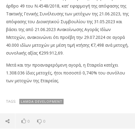
άρθρο 49 του Ν.4548/2018, κατ’ εφαρμογή της απόφασης της
Τακτικής Γενικής Συνέλευσης των μετόχων της 21.06.2023, της
απόφασης του Διοικητικού Συμβουλίου της 31.05.2023 και
βάσει της από 21.06.2023 Ανακοίνωσης Αγοράς Ιδίων
Μετοχών, ανακοινώνει ότι προέβη την 29.07.2024 σε αγορά
40.000 ιδίων μετοχών με μέση τιμή κτήσης €7,498 ανά μετοχή,
συνολικής αξίας €299.912,69.
Μετά και την προαναφερόμενη αγορά, η Εταιρεία κατέχει
NOW VIEWING
1.308.036 ίδιες μετοχές, ήτοι ποσοστό 0,740% του συνόλου
Lamda Development: Στο 0,740% το ποσοστό
Νέ
των μετοχών της Εταιρείας.
ιδίων μετοχών
πρ
30/07/2024
30/
press-
p
TAGS:
LAMDA DEVELOPMENT
room
ro
0
0