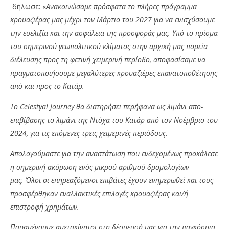
δήλωσε: «
Ανακοινώσαμε πρόσφατα το πλήρες πρόγραμμα
κρουαζιέρας μας μέχρι τον Μάρτιο του 2027 για να ενισχύσουμε
την ευελιξία και την ασφάλεια της προσφοράς μας. Υπό το πρίσμα
του σημερινού γεωπολιτικού κλίματος στην αρχική μας πορεία
διέλευσης προς τη φετινή χειμερινή περίοδο, αποφασίσαμε να
πραγματοποιήσουμε μεγαλύτερες κρουαζιέρες επανατοποθέτησης
από και προς το Κατάρ.
Το Celestyal Journey θα διατηρήσει περήφανα ως λιμάνι απο-
επιβίβασης το λιμάνι της Ντόχα του Κατάρ από τον Νοέμβριο του
2024, για τις επόμενες τρεις χειμερινές περιόδους
.
Απολογούμαστε για την αναστάτωση που ενδεχομένως προκάλεσε
η σημερινή ακύρωση ενός μικρού αριθμού δρομολογίων
μας.
Όλοι οι επηρεαζόμενοι επιβάτες έχουν ενημερωθεί και τους
προσφέρθηκαν εναλλακτικές επιλογές κρουαζιέρας και/ή
επιστροφή χρημάτων.
Παραμένουμε αμετακίνητοι στη δέσμευσή μας για την παγκόσμια