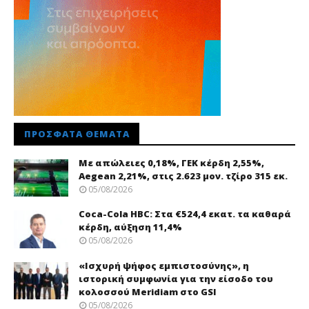
ΠΡΌΣΦΑΤΑ ΘΈΜΑΤΑ
Με απώλειες 0,18%, ΓΕΚ κέρδη 2,55%,
Aegean 2,21%, στις 2.623 μον. τζίρο 315 εκ.
05/08/2026
Coca-Cola HBC: Στα €524,4 εκατ. τα καθαρά
κέρδη, αύξηση 11,4%
05/08/2026
«Ισχυρή ψήφος εμπιστοσύνης», η
ιστορική συμφωνία για την είσοδο του
κολοσσού Meridiam στο GSI
05/08/2026