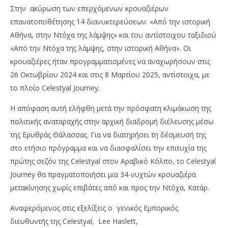
Στην ακύρωση των επερχόμενων κρουαζιέρων
επανατοποθέτησης 14 διανυκτερεύσεων: «Από την ιστορική
Αθήνα, στην Ντόχα της λάμψης» και του αντίστοιχου ταξιδιού
«Από την Ντόχα της λάμψης, στην ιστορική Αθήνα». Οι
κρουαζιέρες ήταν προγραμματισμένες να αναχωρήσουν στις
26 Οκτωβρίου 2024 και στις 8 Μαρτίου 2025, αντίστοιχα, με
το πλοίο Celestyal Journey.
Η απόφαση αυτή ελήφθη μετά την πρόσφατη κλιμάκωση της
NOW VIEWING
πολιτικής αναταραχής στην αρχική διαδρομή διέλευσης μέσω
της Ερυθράς Θάλασσας. Για να διατηρήσει τη δέσμευσή της
Celestyal Cruises: Προχώρησε σε αλλαγές και
επανατοποθετήσεις στο πρόγραμμα της σεζόν
Με
στο ετήσιο πρόγραμμα και να διασφαλίσει την επιτυχία της
2024/2025
2,2
πρώτης σεζόν της Celestyal στον Αραβικό Κόλπο, το Celestyal
25/08/2024
25/
Journey θα πραγματοποιήσει μια 34-νυχτών κρουαζιέρα
pressroom
p
μετακίνησης χωρίς επιβάτες από και προς την Ντόχα, Κατάρ.
Αναφερόμενος στις εξελίξεις ο γενικός Εμπορικός
διευθυντής της Celestyal, Lee Haslett,