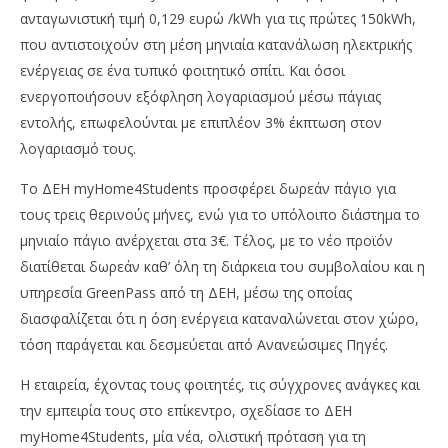
ανταγωνιστική τιμή 0,129 ευρώ /kWh για τις πρώτες 150kWh,
που αντιστοιχούν στη μέση μηνιαία κατανάλωση ηλεκτρικής
ενέργειας σε ένα τυπικό φοιτητικό σπίτι. Και όσοι
ενεργοποιήσουν εξόφληση λογαριασμού μέσω πάγιας
εντολής, επωφελούνται με επιπλέον 3% έκπτωση στον
λογαριασμό τους.
Το ΔΕΗ myHome4Students προσφέρει δωρεάν πάγιο για
τους τρεις θερινούς μήνες, ενώ για το υπόλοιπο διάστημα το
μηνιαίο πάγιο ανέρχεται στα 3€. Τέλος, με το νέο προϊόν
διατίθεται δωρεάν καθ’ όλη τη διάρκεια του συμβολαίου και η
υπηρεσία GreenPass από τη ΔΕΗ, μέσω της οποίας
διασφαλίζεται ότι η όση ενέργεια καταναλώνεται στον χώρο,
τόση παράγεται και δεσμεύεται από Ανανεώσιμες Πηγές.
Η εταιρεία, έχοντας τους φοιτητές, τις σύγχρονες ανάγκες και
την εμπειρία τους στο επίκεντρο, σχεδίασε το ΔΕΗ
myHome4Students, μία νέα, ολιστική πρόταση για τη