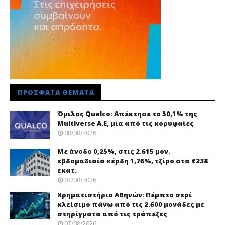
ΠΡΌΣΦΑΤΑ ΘΈΜΑΤΑ
Όμιλος Qualco: Απέκτησε το 50,1% της
Multiverse A.E, μια από τις κορυφαίες
08/08/2026
Με άνοδο 0,25%, στις 2.615 μον.
εβδομαδιαία κέρδη 1,76%, τζίρο στα €238
εκατ.
07/08/2026
Χρηματιστήριο Αθηνών: Πέμπτο σερί
κλείσιμο πάνω από τις 2.600 μονάδες με
στηρίγματα από τις τράπεζες
07/08/2026