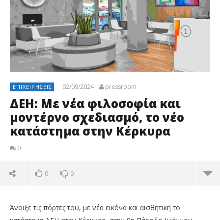
02/09/2024
pressroom
ΕΠΙΧΕΙΡΉΣΕΙΣ
ΔΕΗ: Με νέα φιλοσοφία και
μοντέρνο σχεδιασμό, το νέο
κατάστημα στην Κέρκυρα
0
0
0
Άνοιξε τις πόρτες του, με νέα εικόνα και αισθητική το