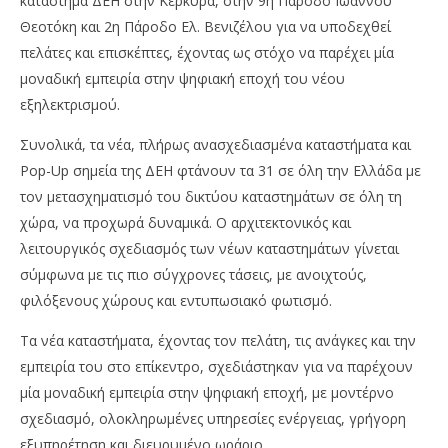
κατάστημα ΔΕΗ στην Κέρκυρα, στην 9η Πάροδο Ιωάννου
Θεοτόκη και 2η Πάροδο Ελ. Βενιζέλου για να υποδεχθεί
πελάτες και επισκέπτες, έχοντας ως στόχο να παρέχει μία
μοναδική εμπειρία στην ψηφιακή εποχή του νέου
εξηλεκτρισμού.
Συνολικά, τα νέα, πλήρως ανασχεδιασμένα καταστήματα και
Pop-Up σημεία της ΔΕΗ φτάνουν τα 31 σε όλη την Ελλάδα με
τον μετασχηματισμό του δικτύου καταστημάτων σε όλη τη
NOW VIEWING
χώρα, να προχωρά δυναμικά. Ο αρχιτεκτονικός και
ΔΕΗ: Με νέα φιλοσοφία και μοντέρνο σχεδιασμό,
Όμ
λειτουργικός σχεδιασμός των νέων καταστημάτων γίνεται
το νέο κατάστημα στην Κέρκυρα
A.
σύμφωνα με τις πιο σύγχρονες τάσεις, με ανοιχτούς,
02/09/2024
02/
φιλόξενους χώρους και εντυπωσιακό φωτισμό.
pressroom
p
Τα νέα καταστήματα, έχοντας τον πελάτη, τις ανάγκες και την
εμπειρία του στο επίκεντρο, σχεδιάστηκαν για να παρέχουν
μία μοναδική εμπειρία στην ψηφιακή εποχή, με μοντέρνο
σχεδιασμό, ολοκληρωμένες υπηρεσίες ενέργειας, γρήγορη
εξυπηρέτηση και διευρυμένο ωράριο.