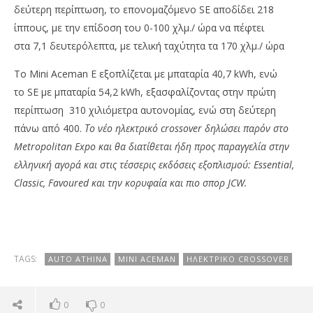
δεύτερη περίπτωση, το επονομαζόμενο SE αποδίδει 218
ίππους, με την επίδοση του 0-100 χλμ./ ώρα να πέφτει
στα 7,1 δευτερόλεπτα, με τελική ταχύτητα τα 170 χλμ./ ώρα
Το Mini Aceman E εξοπλίζεται με μπαταρία 40,7 kWh, ενώ
το SE με μπαταρία 54,2 kWh, εξασφαλίζοντας στην πρώτη
περίπτωση 310 χιλιόμετρα αυτονομίας, ενώ στη δεύτερη
πάνω από 400.
Το νέο ηλεκτρικό crossover δηλώσει παρόν στο
Metropolitan Expo και θα διατίθεται ήδη προς παραγγελία στην
ελληνική αγορά και στις τέσσερις εκδόσεις εξοπλισμού: Essential,
Classic, Favoured και την κορυφαία και πιο σπορ JCW.
TAGS:
AUTO ATHINA
MINI ACEMAN
ΗΛΕΚΤΡΙΚΌ CROSSOVER
0
0