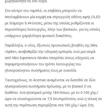
χωρητικότητα τα 300 λίτρα.
Στο κέντρο του ταμπλό, οι επιβάτες μπορούν να
απολαμβάνουν μία κομψή και στρογγυλή οθόνη αφής OLED
με διάμετρο 9,44 ίντσες, μέσω της οποίας ρυθμίζονται οι
περισσότερες λειτουργίες, πλην των βασικών, για τις οποίες
υπάρχουν χαμηλότερα φυσικοί διακόπτες.
Παράλληλα, ο νέος, έξυπνος προσωπικός βοηθός της Mini,
«Spike», αναβαθμίζει την οδηγική εμπειρία, ενώ μια σειρά
από Mini Experience Modes επιτρέπει στους οδηγούς να
παραμετροποιήσουν τον τρόπο λειτουργίας του
ηλεκτροκίνητου συστήματος τους με ευκολία.
Ταυτοχρόνως, το Aceman αναμένεται να διατεθεί σε δύο
ηλεκτροκίνητα συστήματα πρόωσης, με το βασικό E να
διαθέτει ένα ηλεκτρικό μοτέρ 184 ίππων, με το 0-100 χλμ./
ώρα να ολοκληρώνεται σε 7,9 δευτερόλεπτα, ενώ η τελική σε
αυτή την περίπτωση περιορίζεται στα 160 χλμ./ ώρα. Στη