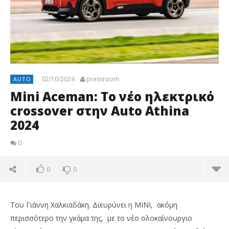
02/10/2024
pressroom
AUTO
Mini Aceman: Το νέο ηλεκτρικό
crossover στην Auto Athina
2024
0
0
0
Του Γιάννη Χαλκιαδάκη. Διευρύνει η MINI, ακόμη
περισσότερο την γκάμα της, με το νέο ολοκαίνουργιο