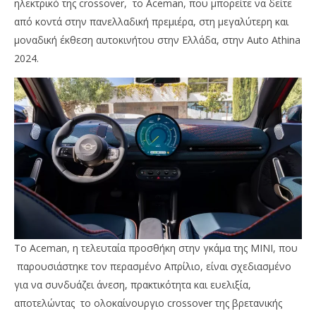
ηλεκτρικό της crossover, το Aceman, που μπορείτε να δείτε
από κοντά στην πανελλαδική πρεμιέρα, στη μεγαλύτερη και
μοναδική έκθεση αυτοκινήτου στην Ελλάδα, στην Auto Athina
2024.
NOW VIEWING
Mini Aceman: Το νέο ηλεκτρικό crossover στην
Πέ
Auto Athina 2024
μο
απ
02/10/2024
pressroom
02/
p
Το Aceman, η τελευταία προσθήκη στην γκάμα της MINI, που
παρουσιάστηκε τον περασμένο Απρίλιο, είναι σχεδιασμένο
για να συνδυάζει άνεση, πρακτικότητα και ευελιξία,
αποτελώντας το ολοκαίνουργιο crossover της βρετανικής