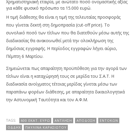
Χρηματιστηριακή εταιρία, με ανώτατο ποσό ονομαστικής αξίας
για κάθε φυσικό πρόσωπο τα 15.000 ευρώ.
Η τιμή διάθεσης θα είναι η τιμή της τελευταίας προσφοράς
που γίνεται δεκτή στη δημοπρασία (cut-off price). Το
συνολικό ποσό των τίτλων που θα διατεθούν μέσω αυτής της
διαδικασίας θα ανακοινωθεί μετά την ολοκλήρωση της
δημόσιας εγγραφής. Η περίοδος εγγραφών λήγει αύριο,
Πέμπτη 6 Μαρτίου.
Σημειώνεται πως απαραίτητη προϋπόθεση για την αγορά των
τίτλων είναι η καταχώρησή τους σε μερίδα του Σ.Α.Τ. Η
διαδικασία ανοίγματος τέτοιας μερίδας γίνεται μέσω των
παραπάνω φορέων διάθεσης, με απαραίτητα δικαιολογητικά
την Αστυνομική Ταυτότητα και τον Α.Φ.Μ.
TAGS:
600 ΕΚΑΤ. ΕΥΡΏ
ΆΝΤΛΗΣΗ
ΑΠΌΔΟΣΗ
ΕΝΤΌΚΩΝ
ΟΔΔΗΧ
ΠΑΥΛΊΝΑ ΚΑΡΑΣΙΏΤΟΥ