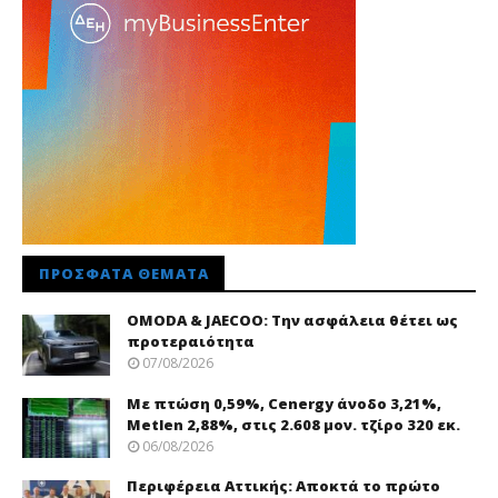
ΠΡΌΣΦΑΤΑ ΘΈΜΑΤΑ
OMODA & JAECOO: Την ασφάλεια θέτει ως
προτεραιότητα
07/08/2026
Με πτώση 0,59%, Cenergy άνοδο 3,21%,
Metlen 2,88%, στις 2.608 μον. τζίρο 320 εκ.
06/08/2026
Περιφέρεια Αττικής: Αποκτά το πρώτο