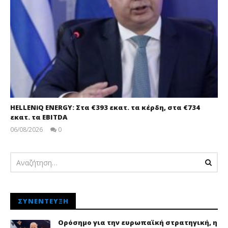
HELLENiQ ENERGY: Στα €393 εκατ. τα κέρδη, στα €734
εκατ. τα EBITDA
06/08/2026
0
pressroom
ΣΥΝΈΝΤΕΥΞΗ
Ορόσημο για την ευρωπαϊκή στρατηγική, η