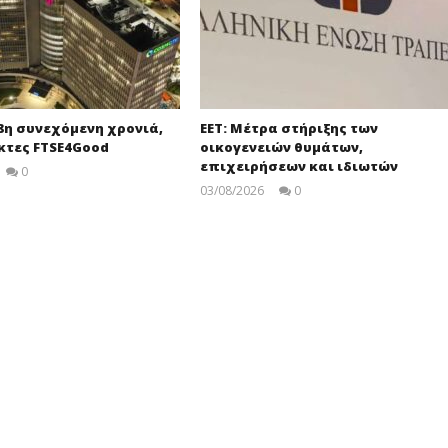
18η συνεχόμενη χρονιά,
ΕΕΤ: Μέτρα στήριξης των
κτες FTSE4Good
οικογενειών θυμάτων,
επιχειρήσεων και ιδιωτών
0
pressroom
03/08/2026
0
pressroom