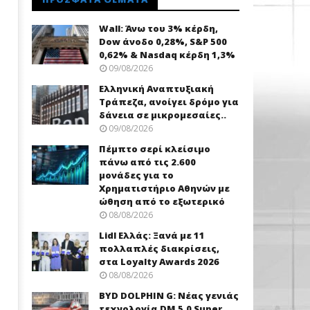
Wall: Άνω του 3% κέρδη,
Dow άνοδο 0,28%, S&P 500
0,62% & Nasdaq κέρδη 1,3%
09/08/2026
Ελληνική Αναπτυξιακή
Τράπεζα, ανοίγει δρόμο για
δάνεια σε μικρομεσαίες..
09/08/2026
Πέμπτο σερί κλείσιμο
πάνω από τις 2.600
μονάδες για το
Χρηματιστήριο Αθηνών με
ώθηση από το εξωτερικό
08/08/2026
Lidl Ελλάς: Ξανά με 11
πολλαπλές διακρίσεις,
στα Loyalty Awards 2026
08/08/2026
BYD DOLPHIN G: Νέας γενιάς
τεχνολογία DM 5.0 Super