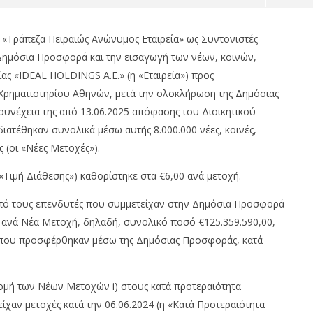
 «Τράπεζα Πειραιώς Ανώνυμος Εταιρεία» ως Συντονιστές
 Δημόσια Προσφορά και την εισαγωγή των νέων, κοινών,
ας «IDEAL HOLDINGS Α.Ε.» (η «Εταιρεία») προς
Χρηματιστηρίου Αθηνών, μετά την ολοκλήρωση της Δημόσιας
συνέχεια της από 13.06.2025 απόφασης του Διοικητικού
ιατέθηκαν συνολικά μέσω αυτής 8.000.000 νέες, κοινές,
 (οι «Νέες Μετοχές»).
ω του 3% κέρδη, Dow
Ελληνική Αναπτυξιακή Τράπεζα,
«Τιμή Διάθεσης») καθορίστηκε στα €6,00 ανά μετοχή.
28%, S&P 500 0,62% &
ανοίγει δρόμο για δάνεια σε
έρδη 1,3%
μικρομεσαίες..
πό τους επενδυτές που συμμετείχαν στην Δημόσια Προσφορά
15/06/2025
om
pressroom
0 ανά Νέα Μετοχή, δηλαδή, συνολικό ποσό €125.359.590,00,
ς που προσφέρθηκαν μέσω της Δημόσιας Προσφοράς, κατά
νομή των Νέων Μετοχών i) στους κατά προτεραιότητα
ίχαν μετοχές κατά την 06.06.2024 (η «Κατά Προτεραιότητα