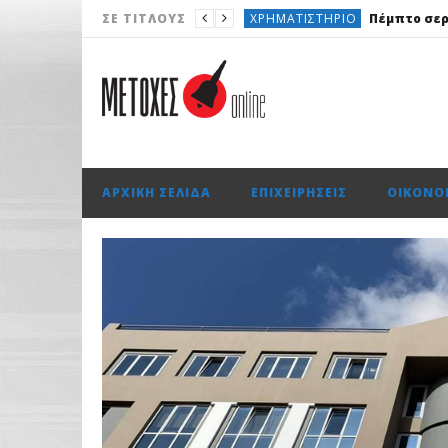
ΧΡΗΜΑΤΙΣΤΉΡΙΟ
ΣΕ ΤΊΤΛΟΥΣ
ΕΠΙΧΕΙΡΉΣΕΙΣ
Lidl Ελλάς: Ξα
AUTO
BYD DOLPHIN G: Νέας γ
ΧΡΗΜΑΤΙΣΤΉΡΙΟ
Wall: Άνω τ
ΑΡΧΙΚΉ ΣΕΛΊΔΑ
ΕΠΙΧΕΙΡΉΣΕΙΣ
ΟΙΚΟΝΟ