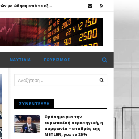
Πέμπτο σερί κλείσιμο πάνω από τις 2.600 μονάδες για το Χρηματιστήριο Αθηνών με ώθηση από το εξωτερικό
ΝΑΥΤΙΛΊΑ
ΤΟΥΡΙΣΜΌΣ
ΣΥΝΈΝΤΕΥΞΗ
Ορόσημο για την
ευρωπαϊκή στρατηγική, η
συμφωνία – σταθμός της
METLEN, για το 25%