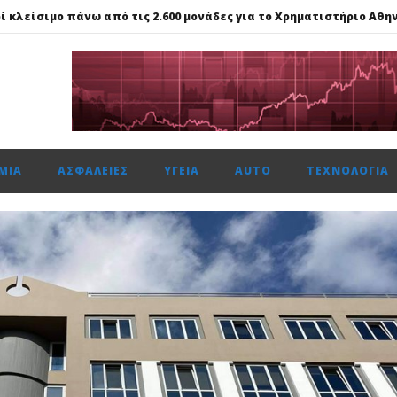
νά με 11 πολλαπλές διακρίσεις, στα Loyalty Awards 2026
ενιάς τεχνολογία DM 5.0 Super Hybrid
ου 3% κέρδη, Dow άνοδο 0,28%, S&P 500 0,62% & Nasdaq κέρδη 1,3%
ΜΊΑ
ΑΣΦΆΛΕΙΕΣ
ΥΓΕΊΑ
AUTO
ΤΕΧΝΟΛΟΓΊΑ