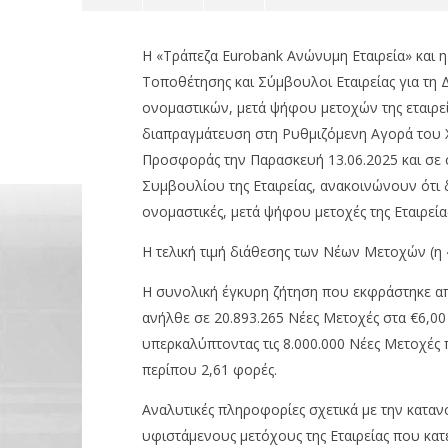
Η «Τράπεζα Eurobank Ανώνυμη Εταιρεία» και η
Τοποθέτησης και Σύμβουλοι Εταιρείας για τη
ονομαστικών, μετά ψήφου μετοχών της εταιρεί
διαπραγμάτευση στη Ρυθμιζόμενη Αγορά του 
Προσφοράς την Παρασκευή 13.06.2025 και σε 
Συμβουλίου της Εταιρείας, ανακοινώνουν ότι δ
NOW VIEWING
ονομαστικές, μετά ψήφου μετοχές της Εταιρείας
IDEAL HOLDINGS: Η τελική τιμή
Wall: Άν
Η τελική τιμή διάθεσης των Νέων Μετοχών (η 
διάθεσης των Νέων Μετοχών
άνοδο 0,
Nasdaq κ
15/06/2025
Η συνολική έγκυρη ζήτηση που εκφράστηκε α
pressroom
15/06/2025
pressro
ανήλθε σε 20.893.265 Νέες Μετοχές στα €6,0
υπερκαλύπτοντας τις 8.000.000 Νέες Μετοχέ
περίπου 2,61 φορές.
Αναλυτικές πληροφορίες σχετικά με την κατα
υφιστάμενους μετόχους της Εταιρείας που κατε