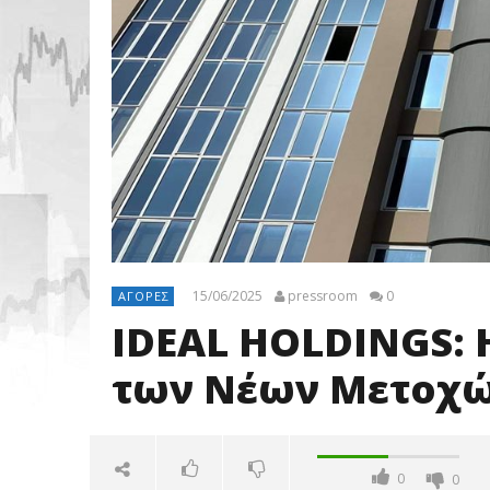
15/06/2025
pressroom
0
ΑΓΟΡΈΣ
IDEAL HOLDINGS: Η
των Νέων Μετοχ
0
0