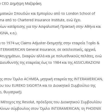
υ CEO Δημήτρη Μαζαράκη.
ηματικών Σπουδών και Εμπορίου από το London School of
ma από το Chartered Insurance Institute, ενώ έχει
ων κατάρτισης για την Ασφαλιστική Πρακτική στην Αθήνα και
GNA, κ.α.).
ς: Ξανά με 11
BYD DOLPHIN G: Νέας γενιάς
ς διακρίσεις, στα
τεχνολογία DM 5.0 Super Hybrid
το 1974 ως Claims Adjuster-Εκτιμητής στην εταιρεία Toplis &
Awards 2026
20/12/2025
TERAMERICAN General Insurance, σε εκτελεστικές, αρχικά,
pressroom
om
, Ατυχημάτων, Σκαφών αλλά και με πολυεθνικούς πελάτες, ενώ
Διευθυντής της εταιρείας έως το 1984 και της ASSICURAZIONI
νης στον Όμιλο ACHMEA, μητρική εταιρεία της INTERAMERICAN,
ου του EUREKO SIGORTA και το Διοικητικό Συμβούλιο της
, θυγατρική).
 Μέτοχος της Resolut, πρόεδρος του Διοικητικού Συμβουλίου
διευθύνων σύμβουλος στον Όμιλο INTERAMERICAN, τη PHOENIX