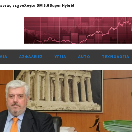
ενιάς τεχνολογία DM 5.0 Super Hybrid
α έργα ΑΠΕ, άνω των 2 GW, σε Πολωνία και Ουγγαρία
25%, στις 2.615 μον. εβδομαδιαία κέρδη 1,76%, τζίρο στα €238 εκατ
νά με 11 πολλαπλές διακρίσεις, στα Loyalty Awards 2026
ΜΊΑ
ΑΣΦΆΛΕΙΕΣ
ΥΓΕΊΑ
AUTO
ΤΕΧΝΟΛΟΓΊΑ