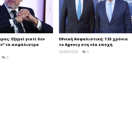
ρας: Εξηγεί γιατί δεν
Εθνική Ασφαλιστική: 135 χρόνια
ν” τα ασφάλιστρα
το Agency στη νέα εποχή
26/06/2026
0
pressroom
0
pressroom