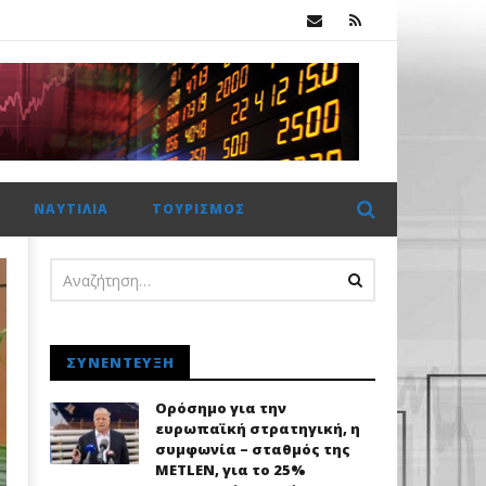
.
Ξεκινούν οι συνομιλίες για το μέλλον της Commerzbank, καθώς αλλάζει στάση απέναντι στην UniCredit
ΝΑΥΤΙΛΊΑ
ΤΟΥΡΙΣΜΌΣ
ΣΥΝΈΝΤΕΥΞΗ
Ορόσημο για την
ευρωπαϊκή στρατηγική, η
συμφωνία – σταθμός της
METLEN, για το 25%