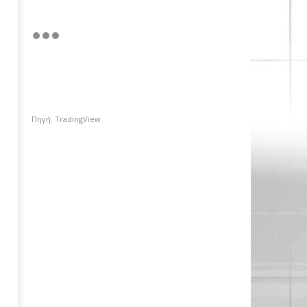
Όμιλος ΔΕΗ: Νέα έργα ΑΠΕ, άνω
των 2 GW, σε Πολωνία και
Πηγή: TradingView
Ουγγαρία
20/12/2025
pressroom