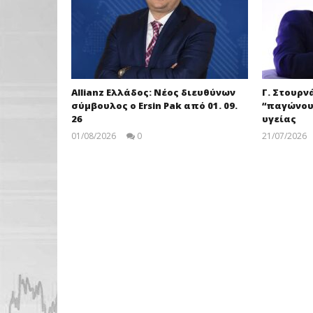
Allianz Ελλάδος: Νέος διευθύνων
Γ. Στουρνά
σύμβουλος ο Ersin Pak από 01. 09.
“παγώνου
26
υγείας
01/08/2026
0
21/07/2026
pressroom