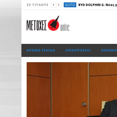
AUTO
BYD DOLPHIN G: Νέας γ
ΣΕ ΤΊΤΛΟΥΣ
ΟΙΚΟΝΟΜΊΑ
Όμιλος ΔΕΗ: Νέ
ΧΡΗΜΑΤΙΣΤΉΡΙΟ
Με άνοδο 0,
ΤΟ ΠΡΩΤΟΣΈΛΙΔΟ
ΕΠΙΧΕΙΡΉΣΕΙΣ
Lidl Ελλάς: Ξα
ΑΡΧΙΚΉ ΣΕΛΊΔΑ
ΕΠΙΧΕΙΡΉΣΕΙΣ
ΟΙΚΟΝΟ