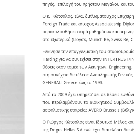
πηγές, επιλογή του Χρήστου Μεγάλου και το
Ο κ. Κώτσαλος, είναι διπλωματούχος Επιχειρ
Foreign Trade και κάτοχος Associateship Diplo
NOW VIEWING
παρακολουθήσει σειρά μαθημάτων και σεμιναρί
στο εξωτερικό (Lloyd’s, Munich Re, Swiss Re, CI
Εθνική Ασφαλιστική:
Lidl Ελλά
Αναλαμβάνει πρόεδρος ο
πολλαπλέ
Ξεκίνησε την επαγγελματική του σταδιοδρομία 
Γιώργος Κώτσαλος
Loyalty 
Harding για να συνεχίσει στην INTERTRUST/IN
20/12/2025
20/12/2025
pressroom
pressro
θέσεις στον τομέα των Ακινήτων, Engineering
στη συνέχεια διετέλεσε Αναπληρωτής Γενικός 
GENERALI Greece έως το 1993.
Από το 2009 έχει υπηρετήσει σε θέσεις ευθύ
που περιλαμβάνουν το Διοικητικού Συμβουλί
ασφαλιστικής εταιρείας AVERO Brussels (Βέλγιο
Ο Γιώργος Κώτσαλος είναι Ιδρυτικό Μέλος και
της Dogus Hellas S.A ενώ έχει διατελέσει 