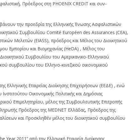
αλιστική, Πρόεδρος στη PHOENIX CREDIT και συν-
μβάνουν την προεδρία της Ελληνικής Ένωσης Ασφαλιστικών
Διοικητικού Συμβουλίου Comité Européen des Assurances (CEA),
τικών Μελετών (EIASS), πρόεδρος και Μέλος του Διοικητικού
υ Εμπορίου και Βιομηχανίας (HeDA) , Μέλος του
Διοικητικού Συμβουλίου του Αμερικανικο-Ελληνικού
ικού συμβουλίου του Ελληνο-κινεζικού οικονομικού
της Ελληνικής Εταιρείας Διοίκησης Επιχειρήσεων (ΕΕΔΕ) , ενώ
υ Ινστιτούτου Οικονομικής Πολιτικής και Δημόσιας
ικού Επιμελητηρίου, μέλος της Συμβουλευτικής Επιτροπής
ληρωτής Πρόεδρος της MEDNET Ελλάδας, Πρόεδρος της
αλίσεων και Προσκληθέν μέλος του διοικητικού συμβουλίου
the Year 2011” από την Ελληνική Εταιρεία Διοίκησης