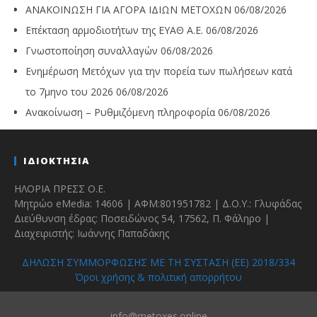
ΑΝΑΚΟΙΝΩΣΗ ΓΙΑ ΑΓΟΡΑ ΙΔΙΩΝ ΜΕΤΟΧΩΝ
06/08/2026
Επέκταση αρμοδιοτήτων της ΕΥΑΘ Α.Ε.
06/08/2026
Γνωστοποίηση συναλλαγών
06/08/2026
Ενημέρωση Μετόχων για την πορεία των πωλήσεων κατά
το 7μηνο του 2026
06/08/2026
Ανακοίνωση – Ρυθμιζόμενη πληροφορία
06/08/2026
ΙΔΙΟΚΤΗΣΙΑ
ΗΛΟΡΙΑ ΠΡΕΣΣ Ο.Ε.
Μητρώο eMedia: 14606 | ΑΦΜ:801951782 | Δ.Ο.Υ.: Γλυφάδας
Διεύθυνση έδρας: Ποσειδώνος 54, 17562, Π. Φάληρο |
Διαχειριστής: Ιωάννης Παπαδάκης
ΔΗΛΩΣΗ ΣΥΜΜΟΡΦΩΣΗΣ ΜΕ ΤΗ ΣΥΣΤΑΣΗ (ΕΕ) 2018/334
Όροι χρήσης & πολιτική απορρήτου
info@metoxes.online