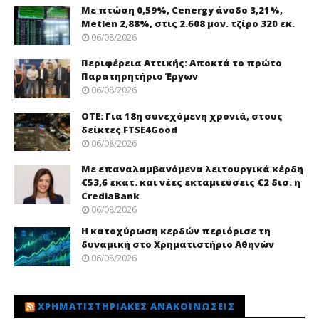
Με πτώση 0,59%, Cenergy άνοδο 3,21%,
Metlen 2,88%, στις 2.608 μον. τζίρο 320 εκ.
06/08/2026
Περιφέρεια Αττικής: Αποκτά το πρώτο
Παρατηρητήριο Έργων
06/08/2026
ΟΤΕ: Για 18η συνεχόμενη χρονιά, στους
δείκτες FTSE4Good
06/08/2026
Με επαναλαμβανόμενα λειτουργικά κέρδη
€53,6 εκατ. και νέες εκταμιεύσεις €2 δισ. η
CrediaBank
06/08/2026
Η κατοχύρωση κερδών περιόρισε τη
δυναμική στο Χρηματιστήριο Αθηνών
06/08/2026
ΧΡΗΜΑΤΙΣΤΗΡΙΑΚΈΣ ΑΝΑΚΟΙΝΏΣΕΙΣ