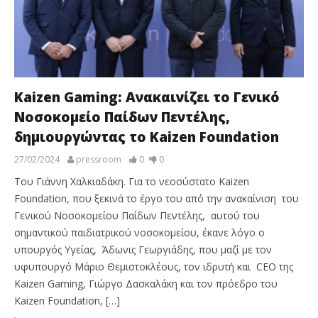
Kaizen Gaming: Ανακαινίζει το Γενικό
Νοσοκομείο Παίδων Πεντέλης,
δημιουργώντας το Kaizen Foundation
27/02/2024
pressroom
0
0
Του Γιάννη Χαλκιαδάκη. Για το νεοσύστατο Kaizen
Foundation, που ξεκινά το έργο του από την ανακαίνιση του
Γενικού Νοσοκομείου Παίδων Πεντέλης, αυτού του
σημαντικού παιδιατρικού νοσοκομείου, έκανε λόγο ο
υπουργός Υγείας, Άδωνις Γεωργιάδης, που μαζί με τον
υφυπουργό Μάριο Θεμιστοκλέους, τον ιδρυτή και CEO της
Kaizen Gaming, Γιώργο Δασκαλάκη και τον πρόεδρο του
Kaizen Foundation, […]