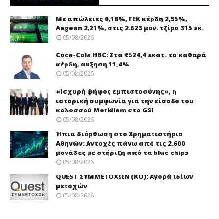
Με απώλειες 0,18%, ΓΕΚ κέρδη 2,55%,
Aegean 2,21%, στις 2.623 μον. τζίρο 315 εκ.
05/08/2026
Coca-Cola HBC: Στα €524,4 εκατ. τα καθαρά
κέρδη, αύξηση 11,4%
05/08/2026
«Ισχυρή ψήφος εμπιστοσύνης», η
ιστορική συμφωνία για την είσοδο του
κολοσσού Meridiam στο GSI
05/08/2026
Ήπια διόρθωση στο Χρηματιστήριο
Αθηνών: Αντοχές πάνω από τις 2.600
μονάδες με στήριξη από τα blue chips
05/08/2026
QUEST ΣΥΜΜΕΤΟΧΩΝ (ΚΟ): Αγορά ιδίων
μετοχών
05/08/2026