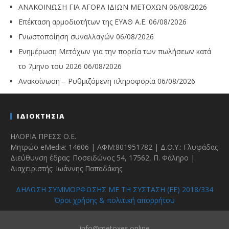
ΑΝΑΚΟΙΝΩΣΗ ΓΙΑ ΑΓΟΡΑ ΙΔΙΩΝ ΜΕΤΟΧΩΝ
06/08/2026
Επέκταση αρμοδιοτήτων της ΕΥΑΘ Α.Ε.
06/08/2026
Γνωστοποίηση συναλλαγών
06/08/2026
Ενημέρωση Μετόχων για την πορεία των πωλήσεων κατά
το 7μηνο του 2026
06/08/2026
Ανακοίνωση – Ρυθμιζόμενη πληροφορία
06/08/2026
ΙΔΙΟΚΤΗΣΙΑ
ΗΛΟΡΙΑ ΠΡΕΣΣ Ο.Ε.
Μητρώο eMedia: 14606 | ΑΦΜ:801951782 | Δ.Ο.Υ.: Γλυφάδας
Διεύθυνση έδρας: Ποσειδώνος 54, 17562, Π. Φάληρο |
Διαχειριστής: Ιωάννης Παπαδάκης
ΔΗΛΩΣΗ ΣΥΜΜΟΡΦΩΣΗΣ ΜΕ ΤΗ ΣΥΣΤΑΣΗ (ΕΕ) 2018/334
Όροι χρήσης & πολιτική απορρήτου
info@metoxes.online