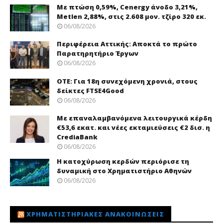
Με πτώση 0,59%, Cenergy άνοδο 3,21%,
Metlen 2,88%, στις 2.608 μον. τζίρο 320 εκ.
06/08/2026
Περιφέρεια Αττικής: Αποκτά το πρώτο
Παρατηρητήριο Έργων
06/08/2026
ΟΤΕ: Για 18η συνεχόμενη χρονιά, στους
δείκτες FTSE4Good
06/08/2026
Με επαναλαμβανόμενα λειτουργικά κέρδη
€53,6 εκατ. και νέες εκταμιεύσεις €2 δισ. η
CrediaBank
06/08/2026
Η κατοχύρωση κερδών περιόρισε τη
δυναμική στο Χρηματιστήριο Αθηνών
06/08/2026
ΧΡΗΜΑΤΙΣΤΗΡΙΑΚΈΣ ΑΝΑΚΟΙΝΏΣΕΙΣ