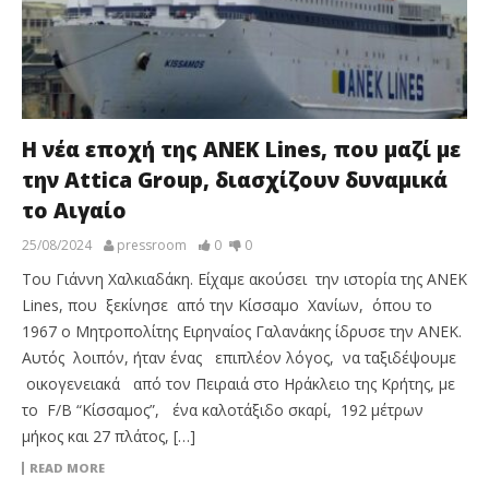
Η νέα εποχή της ANEK Lines, που μαζί με
την Attica Group, διασχίζουν δυναμικά
το Αιγαίο
25/08/2024
pressroom
0
0
Του Γιάννη Χαλκιαδάκη. Είχαμε ακούσει την ιστορία της ANEK
Lines, που ξεκίνησε από την Κίσσαμο Χανίων, όπου το
1967 ο Μητροπολίτης Ειρηναίος Γαλανάκης ίδρυσε την ΑΝΕΚ.
Αυτός λοιπόν, ήταν ένας επιπλέον λόγος, να ταξιδέψουμε
οικογενειακά από τον Πειραιά στο Ηράκλειο της Κρήτης, με
το F/B “Κίσσαμος”, ένα καλοτάξιδο σκαρί, 192 μέτρων
μήκος και 27 πλάτος, […]
READ MORE