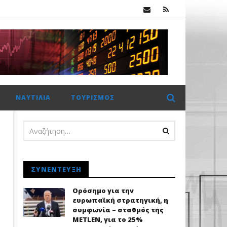
Χρηματιστήριο Αθηνών: Πέμπτο σερί κλείσιμο πάνω από τις 2.600 μονάδες με στηρίγματα από τις τράπεζες
ΝΑΥΤΙΛΊΑ
ΤΟΥΡΙΣΜΌΣ
ΣΥΝΈΝΤΕΥΞΗ
Ορόσημο για την
ευρωπαϊκή στρατηγική, η
συμφωνία – σταθμός της
METLEN, για το 25%