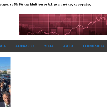
τησε το 50,1% της Multiverse A.E, μια από τις κορυφαίες
615 μον. εβδομαδιαία κέρδη 1,76%, τζίρο στα €238 εκατ.
ναντι €49,35 εκατ., το 50% του Sofia South Ring Mall
ώτη φορά πάνω από 2 εκατ. επιβάτες τον Ιούλιο
ΜΊΑ
ΑΣΦΆΛΕΙΕΣ
ΥΓΕΊΑ
AUTO
ΤΕΧΝΟΛΟΓΊΑ
τησε το 50,1% της Multiverse A.E, μια από τις κορυφαίες