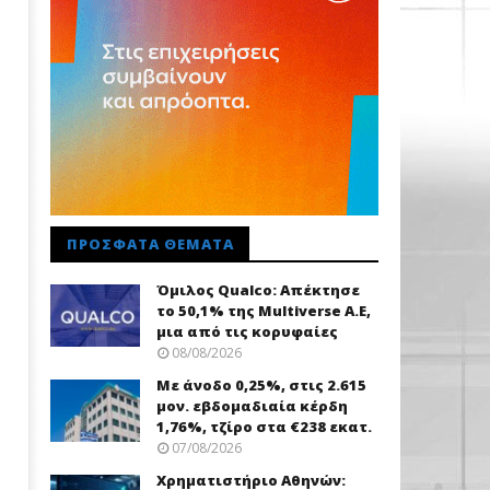
ΠΡΌΣΦΑΤΑ ΘΈΜΑΤΑ
Όμιλος Qualco: Απέκτησε
το 50,1% της Multiverse A.E,
μια από τις κορυφαίες
08/08/2026
Με άνοδο 0,25%, στις 2.615
μον. εβδομαδιαία κέρδη
1,76%, τζίρο στα €238 εκατ.
07/08/2026
Χρηματιστήριο Αθηνών: