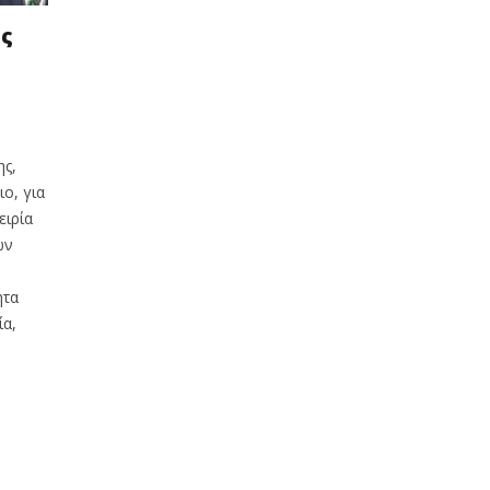
ης
ης,
ιο, για
ειρία
ων
ητα
α,