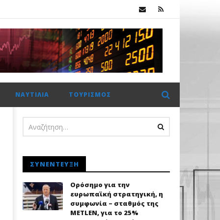
Χρηματιστήριο Αθηνών: Πέμπτο σερί κλείσιμο πάνω από τις 2.600 μονάδες με στηρίγματα από τις τράπεζες
ΝΑΥΤΙΛΊΑ
ΤΟΥΡΙΣΜΌΣ
ΣΥΝΈΝΤΕΥΞΗ
Ορόσημο για την
ευρωπαϊκή στρατηγική, η
συμφωνία – σταθμός της
METLEN, για το 25%