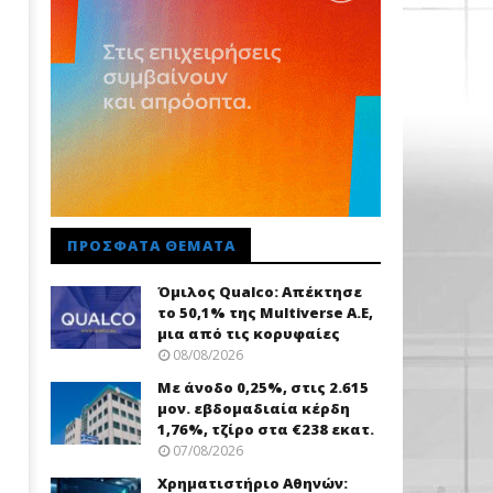
ΠΡΌΣΦΑΤΑ ΘΈΜΑΤΑ
Όμιλος Qualco: Απέκτησε
το 50,1% της Multiverse A.E,
μια από τις κορυφαίες
08/08/2026
Με άνοδο 0,25%, στις 2.615
μον. εβδομαδιαία κέρδη
1,76%, τζίρο στα €238 εκατ.
07/08/2026
Χρηματιστήριο Αθηνών: