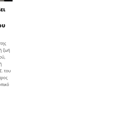
ει
ου
της
ή ζωή
ού,
ή
Σ. του
προς
οπικό