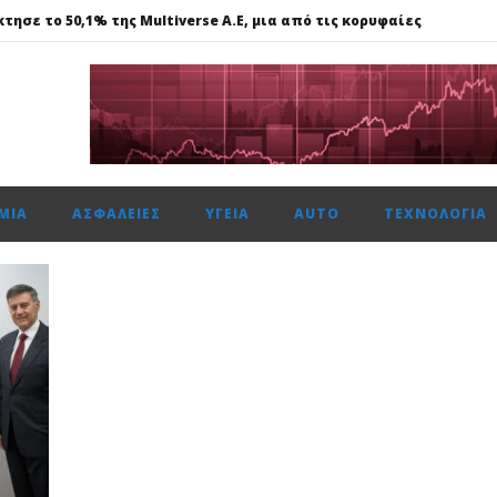
τησε το 50,1% της Multiverse A.E, μια από τις κορυφαίες
615 μον. εβδομαδιαία κέρδη 1,76%, τζίρο στα €238 εκατ.
ναντι €49,35 εκατ., το 50% του Sofia South Ring Mall
ώτη φορά πάνω από 2 εκατ. επιβάτες τον Ιούλιο
ΜΊΑ
ΑΣΦΆΛΕΙΕΣ
ΥΓΕΊΑ
AUTO
ΤΕΧΝΟΛΟΓΊΑ
τησε το 50,1% της Multiverse A.E, μια από τις κορυφαίες