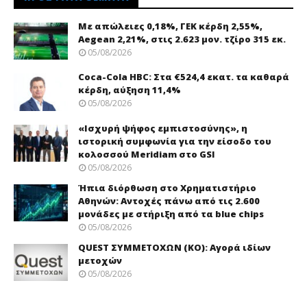
Με απώλειες 0,18%, ΓΕΚ κέρδη 2,55%,
Aegean 2,21%, στις 2.623 μον. τζίρο 315 εκ.
05/08/2026
Coca-Cola HBC: Στα €524,4 εκατ. τα καθαρά
κέρδη, αύξηση 11,4%
05/08/2026
«Ισχυρή ψήφος εμπιστοσύνης», η
ιστορική συμφωνία για την είσοδο του
κολοσσού Meridiam στο GSI
05/08/2026
Ήπια διόρθωση στο Χρηματιστήριο
Αθηνών: Αντοχές πάνω από τις 2.600
μονάδες με στήριξη από τα blue chips
05/08/2026
QUEST ΣΥΜΜΕΤΟΧΩΝ (ΚΟ): Αγορά ιδίων
μετοχών
05/08/2026