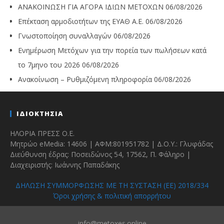
ΑΝΑΚΟΙΝΩΣΗ ΓΙΑ ΑΓΟΡΑ ΙΔΙΩΝ ΜΕΤΟΧΩΝ
06/08/2026
Επέκταση αρμοδιοτήτων της ΕΥΑΘ Α.Ε.
06/08/2026
Γνωστοποίηση συναλλαγών
06/08/2026
Ενημέρωση Μετόχων για την πορεία των πωλήσεων κατά
το 7μηνο του 2026
06/08/2026
Ανακοίνωση – Ρυθμιζόμενη πληροφορία
06/08/2026
ΙΔΙΟΚΤΗΣΙΑ
ΗΛΟΡΙΑ ΠΡΕΣΣ Ο.Ε.
Μητρώο eMedia: 14606 | ΑΦΜ:801951782 | Δ.Ο.Υ.: Γλυφάδας
Διεύθυνση έδρας: Ποσειδώνος 54, 17562, Π. Φάληρο |
Διαχειριστής: Ιωάννης Παπαδάκης
ΔΗΛΩΣΗ ΣΥΜΜΟΡΦΩΣΗΣ ΜΕ ΤΗ ΣΥΣΤΑΣΗ (ΕΕ) 2018/334
Όροι χρήσης & πολιτική απορρήτου
info@metoxes.online