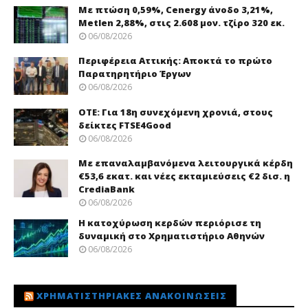
Με πτώση 0,59%, Cenergy άνοδο 3,21%,
Metlen 2,88%, στις 2.608 μον. τζίρο 320 εκ.
06/08/2026
Περιφέρεια Αττικής: Αποκτά το πρώτο
Παρατηρητήριο Έργων
06/08/2026
ΟΤΕ: Για 18η συνεχόμενη χρονιά, στους
δείκτες FTSE4Good
06/08/2026
Με επαναλαμβανόμενα λειτουργικά κέρδη
€53,6 εκατ. και νέες εκταμιεύσεις €2 δισ. η
CrediaBank
06/08/2026
Η κατοχύρωση κερδών περιόρισε τη
δυναμική στο Χρηματιστήριο Αθηνών
06/08/2026
ΧΡΗΜΑΤΙΣΤΗΡΙΑΚΈΣ ΑΝΑΚΟΙΝΏΣΕΙΣ