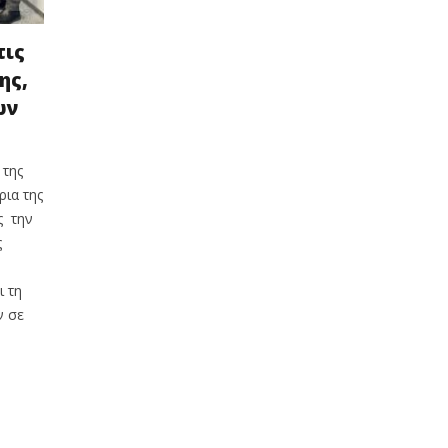
τις
ης,
ων
 της
ρια της
ς την
ς
 τη
ν σε