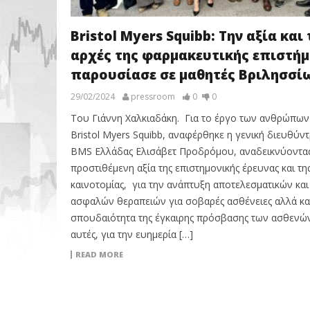
Bristol Myers Squibb: Την αξία και 
αρχές της φαρμακευτικής επιστήμ
παρουσίασε σε μαθητές Βριλησσί
29/02/2024
pressroom
0
0
Του Γιάννη Χαλκιαδάκη. Για το έργο των ανθρώπων
Bristol Myers Squibb, αναφέρθηκε η γενική διευθύντ
BMS Ελλάδας Ελισάβετ Προδρόμου, αναδεικνύοντα
προστιθέμενη αξία της επιστημονικής έρευνας και τη
καινοτομίας, για την ανάπτυξη αποτελεσματικών και
ασφαλών θεραπειών για σοβαρές ασθένειες αλλά και
σπουδαιότητα της έγκαιρης πρόσβασης των ασθενώ
αυτές, για την ευημερία […]
READ MORE