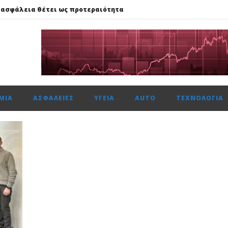
 ασφάλεια θέτει ως προτεραιότητα
59%, Cenergy άνοδο 3,21%, Metlen 2,88%, στις 2.608 μον. τζίρο 320 ε
ής: Αποκτά το πρώτο Παρατηρητήριο Έργων
μενη χρονιά, στους δείκτες FTSE4Good
αμβανόμενα λειτουργικά κέρδη €53,6 εκατ. και νέες εκταμιεύσεις
ΜΊΑ
ΑΣΦΆΛΕΙΕΣ
ΥΓΕΊΑ
AUTO
ΤΕΧΝΟΛΟΓΊΑ
 ασφάλεια θέτει ως προτεραιότητα