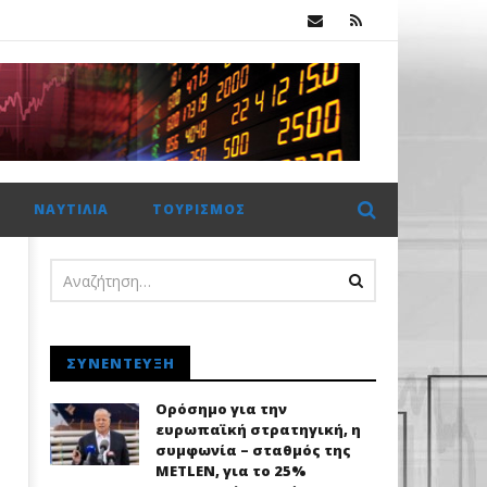
κ.
 €2 δισ. η CrediaBank
ΝΑΥΤΙΛΊΑ
ΤΟΥΡΙΣΜΌΣ
ΣΥΝΈΝΤΕΥΞΗ
Ορόσημο για την
ευρωπαϊκή στρατηγική, η
συμφωνία – σταθμός της
METLEN, για το 25%