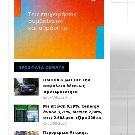
ΠΡΌΣΦΑΤΑ ΘΈΜΑΤΑ
OMODA & JAECOO: Την
ασφάλεια θέτει ως
προτεραιότητα
07/08/2026
Με πτώση 0,59%, Cenergy
άνοδο 3,21%, Metlen 2,88%,
στις 2.608 μον. τζίρο 320 εκ.
06/08/2026
Περιφέρεια Αττικής: