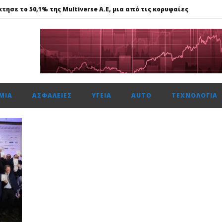
τησε το 50,1% της Multiverse A.E, μια από τις κορυφαίες
615 μον. εβδομαδιαία κέρδη 1,76%, τζίρο στα €238 εκατ.
ναντι €49,35 εκατ., το 50% του Sofia South Ring Mall
ώτη φορά πάνω από 2 εκατ. επιβάτες τον Ιούλιο
ΜΊΑ
ΑΣΦΆΛΕΙΕΣ
ΥΓΕΊΑ
AUTO
ΤΕΧΝΟΛΟΓΊΑ
τησε το 50,1% της Multiverse A.E, μια από τις κορυφαίες