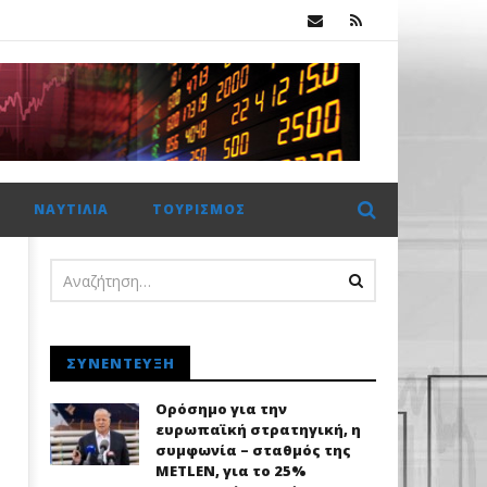
Χρηματιστήριο Αθηνών: Πέμπτο σερί κλείσιμο πάνω από τις 2.600 μονάδες με στηρίγματα από τις τράπεζες
ΝΑΥΤΙΛΊΑ
ΤΟΥΡΙΣΜΌΣ
ΣΥΝΈΝΤΕΥΞΗ
Ορόσημο για την
ευρωπαϊκή στρατηγική, η
συμφωνία – σταθμός της
METLEN, για το 25%