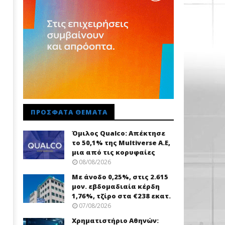
ΠΡΌΣΦΑΤΑ ΘΈΜΑΤΑ
Όμιλος Qualco: Απέκτησε
το 50,1% της Multiverse A.E,
μια από τις κορυφαίες
08/08/2026
Με άνοδο 0,25%, στις 2.615
μον. εβδομαδιαία κέρδη
1,76%, τζίρο στα €238 εκατ.
07/08/2026
Χρηματιστήριο Αθηνών: