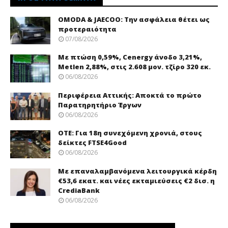
OMODA & JAECOO: Την ασφάλεια θέτει ως
προτεραιότητα
07/08/2026
Με πτώση 0,59%, Cenergy άνοδο 3,21%,
Metlen 2,88%, στις 2.608 μον. τζίρο 320 εκ.
06/08/2026
Περιφέρεια Αττικής: Αποκτά το πρώτο
Παρατηρητήριο Έργων
06/08/2026
ΟΤΕ: Για 18η συνεχόμενη χρονιά, στους
δείκτες FTSE4Good
06/08/2026
Με επαναλαμβανόμενα λειτουργικά κέρδη
€53,6 εκατ. και νέες εκταμιεύσεις €2 δισ. η
CrediaBank
06/08/2026