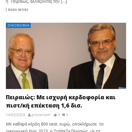
η Πειραιώς, αλλάζοντας την […]
READ MORE
ΟΙΚΟΝΟΜΊΑ
Πειραιώς: Με ισχυρή κερδοφορία και
πιστ/κή επέκταση 1,6 δισ.
14/02/2024
pressroom
0
0
Με καθαρά κέρδη 800 εκατ. ευρώ, ολοκλήρωσε το
οικονομικό έτος 2023 η Τράπεζα Πειραιώς, με τα