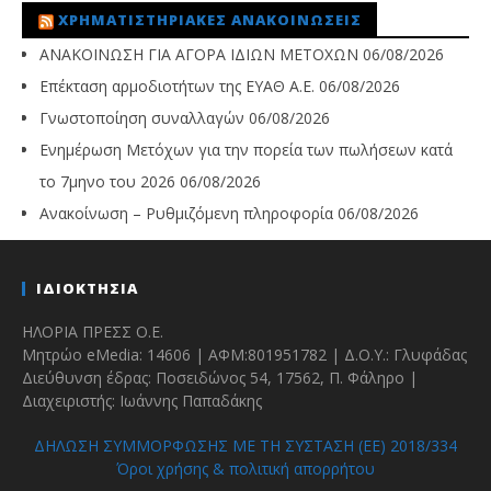
ΧΡΗΜΑΤΙΣΤΗΡΙΑΚΈΣ ΑΝΑΚΟΙΝΏΣΕΙΣ
ΑΝΑΚΟΙΝΩΣΗ ΓΙΑ ΑΓΟΡΑ ΙΔΙΩΝ ΜΕΤΟΧΩΝ
06/08/2026
Επέκταση αρμοδιοτήτων της ΕΥΑΘ Α.Ε.
06/08/2026
Γνωστοποίηση συναλλαγών
06/08/2026
Ενημέρωση Μετόχων για την πορεία των πωλήσεων κατά
το 7μηνο του 2026
06/08/2026
Ανακοίνωση – Ρυθμιζόμενη πληροφορία
06/08/2026
ΙΔΙΟΚΤΗΣΙΑ
ΗΛΟΡΙΑ ΠΡΕΣΣ Ο.Ε.
Μητρώο eMedia: 14606 | ΑΦΜ:801951782 | Δ.Ο.Υ.: Γλυφάδας
Διεύθυνση έδρας: Ποσειδώνος 54, 17562, Π. Φάληρο |
Διαχειριστής: Ιωάννης Παπαδάκης
ΔΗΛΩΣΗ ΣΥΜΜΟΡΦΩΣΗΣ ΜΕ ΤΗ ΣΥΣΤΑΣΗ (ΕΕ) 2018/334
Όροι χρήσης & πολιτική απορρήτου