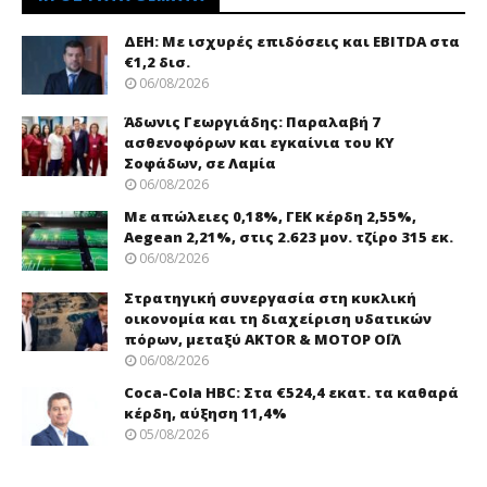
ΔΕΗ: Με ισχυρές επιδόσεις και EBITDA στα
€1,2 δισ.
06/08/2026
Άδωνις Γεωργιάδης: Παραλαβή 7
ασθενοφόρων και εγκαίνια του ΚΥ
Σοφάδων, σε Λαμία
06/08/2026
Με απώλειες 0,18%, ΓΕΚ κέρδη 2,55%,
Aegean 2,21%, στις 2.623 μον. τζίρο 315 εκ.
06/08/2026
Στρατηγική συνεργασία στη κυκλική
οικονομία και τη διαχείριση υδατικών
πόρων, μεταξύ AKTOR & ΜΟΤΟΡ ΟΪΛ
06/08/2026
Coca-Cola HBC: Στα €524,4 εκατ. τα καθαρά
κέρδη, αύξηση 11,4%
05/08/2026