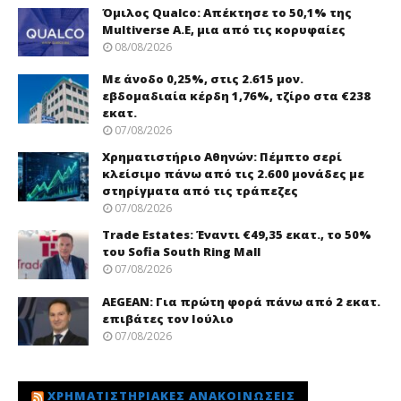
Όμιλος Qualco: Απέκτησε το 50,1% της
Multiverse A.E, μια από τις κορυφαίες
08/08/2026
Με άνοδο 0,25%, στις 2.615 μον.
εβδομαδιαία κέρδη 1,76%, τζίρο στα €238
εκατ.
07/08/2026
Χρηματιστήριο Αθηνών: Πέμπτο σερί
κλείσιμο πάνω από τις 2.600 μονάδες με
στηρίγματα από τις τράπεζες
07/08/2026
Trade Εstates: Έναντι €49,35 εκατ., το 50%
του Sofia South Ring Mall
07/08/2026
AEGEAN: Για πρώτη φορά πάνω από 2 εκατ.
επιβάτες τον Ιούλιο
07/08/2026
ΧΡΗΜΑΤΙΣΤΗΡΙΑΚΈΣ ΑΝΑΚΟΙΝΏΣΕΙΣ