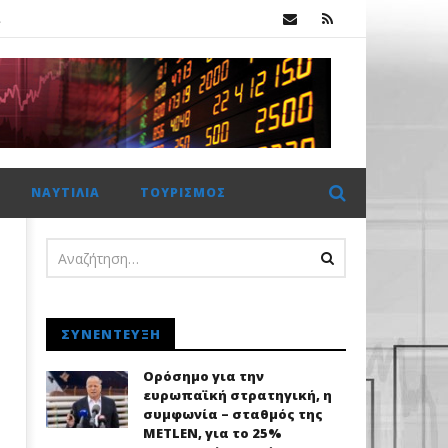
.
Ξεκινούν οι συνομιλίες για το μέλλον της Commerzbank, καθώς αλλάζει στάση απέναντι στην UniCredit
ΝΑΥΤΙΛΊΑ
ΤΟΥΡΙΣΜΌΣ
.
ΣΥΝΈΝΤΕΥΞΗ
Ορόσημο για την
ευρωπαϊκή στρατηγική, η
συμφωνία – σταθμός της
METLEN, για το 25%