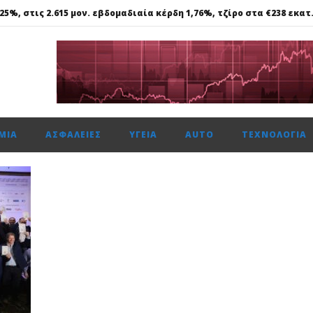
25%, στις 2.615 μον. εβδομαδιαία κέρδη 1,76%, τζίρο στα €238 εκατ
ΑΒ Βασιλόπουλος: Συνεργασία για τη μείωση εκπομπών CO2
 πεντακύλινδρων Competition Limited
τησε το 50,1% της Multiverse A.E, μια από τις κορυφαίες
ΜΊΑ
ΑΣΦΆΛΕΙΕΣ
ΥΓΕΊΑ
AUTO
ΤΕΧΝΟΛΟΓΊΑ
25%, στις 2.615 μον. εβδομαδιαία κέρδη 1,76%, τζίρο στα €238 εκατ