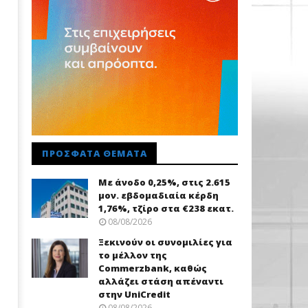
ΠΡΌΣΦΑΤΑ ΘΈΜΑΤΑ
Με άνοδο 0,25%, στις 2.615
μον. εβδομαδιαία κέρδη
1,76%, τζίρο στα €238 εκατ.
08/08/2026
Ξεκινούν οι συνομιλίες για
το μέλλον της
Commerzbank, καθώς
αλλάζει στάση απέναντι
στην UniCredit
08/08/2026