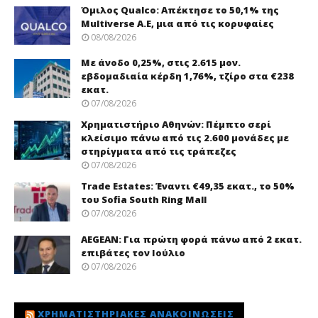
Όμιλος Qualco: Απέκτησε το 50,1% της
Multiverse A.E, μια από τις κορυφαίες
08/08/2026
Με άνοδο 0,25%, στις 2.615 μον.
εβδομαδιαία κέρδη 1,76%, τζίρο στα €238
εκατ.
07/08/2026
Χρηματιστήριο Αθηνών: Πέμπτο σερί
κλείσιμο πάνω από τις 2.600 μονάδες με
στηρίγματα από τις τράπεζες
07/08/2026
Trade Εstates: Έναντι €49,35 εκατ., το 50%
του Sofia South Ring Mall
07/08/2026
AEGEAN: Για πρώτη φορά πάνω από 2 εκατ.
επιβάτες τον Ιούλιο
07/08/2026
ΧΡΗΜΑΤΙΣΤΗΡΙΑΚΈΣ ΑΝΑΚΟΙΝΏΣΕΙΣ