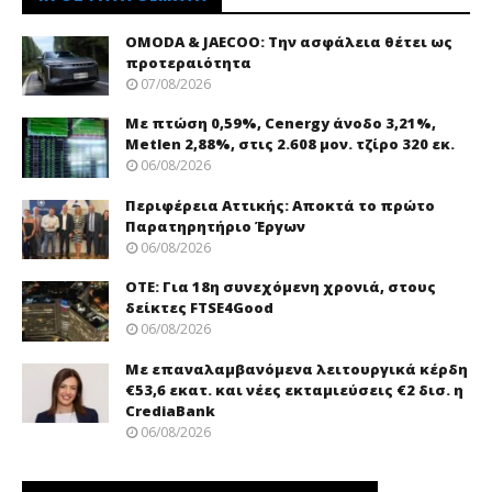
OMODA & JAECOO: Την ασφάλεια θέτει ως
προτεραιότητα
07/08/2026
Με πτώση 0,59%, Cenergy άνοδο 3,21%,
Metlen 2,88%, στις 2.608 μον. τζίρο 320 εκ.
06/08/2026
Περιφέρεια Αττικής: Αποκτά το πρώτο
Παρατηρητήριο Έργων
06/08/2026
ΟΤΕ: Για 18η συνεχόμενη χρονιά, στους
δείκτες FTSE4Good
06/08/2026
Με επαναλαμβανόμενα λειτουργικά κέρδη
€53,6 εκατ. και νέες εκταμιεύσεις €2 δισ. η
CrediaBank
06/08/2026