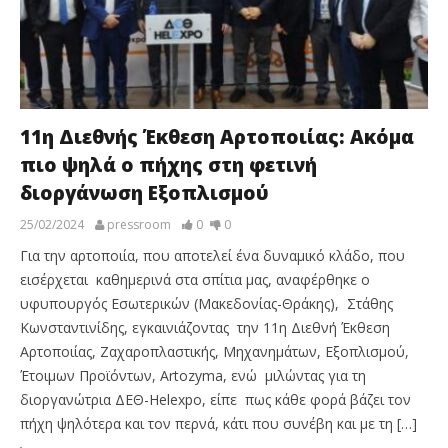
11η Διεθνής Έκθεση Αρτοποιίας: Ακόμα
πιο ψηλά ο πήχης στη φετινή
διοργάνωση Εξοπλισμού
25/02/2024
pressroom
0
0
Για την αρτοποιία, που αποτελεί ένα δυναμικό κλάδο, που
εισέρχεται καθημερινά στα σπίτια μας, αναφέρθηκε ο
υφυπουργός Εσωτερικών (Μακεδονίας-Θράκης), Στάθης
Κωνσταντινίδης, εγκαινιάζοντας την 11η Διεθνή Έκθεση
Αρτοποιίας, Ζαχαροπλαστικής, Μηχανημάτων, Εξοπλισμού,
Έτοιμων Προϊόντων, Artozyma, ενώ μιλώντας για τη
διοργανώτρια ΔΕΘ-Helexpo, είπε πως κάθε φορά βάζει τον
πήχη ψηλότερα και τον περνά, κάτι που συνέβη και με τη […]