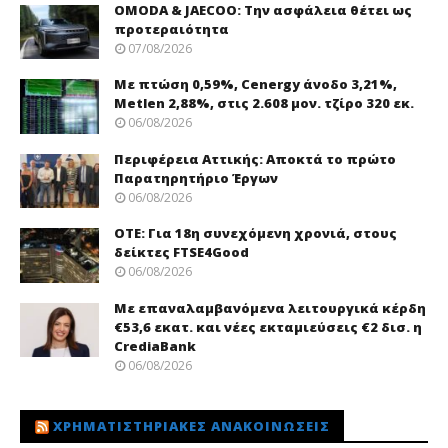
OMODA & JAECOO: Την ασφάλεια θέτει ως
προτεραιότητα
07/08/2026
Με πτώση 0,59%, Cenergy άνοδο 3,21%,
Metlen 2,88%, στις 2.608 μον. τζίρο 320 εκ.
06/08/2026
Περιφέρεια Αττικής: Αποκτά το πρώτο
Παρατηρητήριο Έργων
06/08/2026
ΟΤΕ: Για 18η συνεχόμενη χρονιά, στους
δείκτες FTSE4Good
06/08/2026
Με επαναλαμβανόμενα λειτουργικά κέρδη
€53,6 εκατ. και νέες εκταμιεύσεις €2 δισ. η
CrediaBank
06/08/2026
ΧΡΗΜΑΤΙΣΤΗΡΙΑΚΈΣ ΑΝΑΚΟΙΝΏΣΕΙΣ