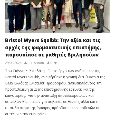
Bristol Myers Squibb: Την αξία και τις
αρχές της φαρμακευτικής επιστήμης,
παρουσίασε σε μαθητές Βριλησσίων
29/02/2024
pressroom
0
0
Του Γιάννη Χαλκιαδάκη. Για το έργο των ανθρώπων της
Bristol Myers Squibb, αναφέρθηκε η γενική διευθύντρια της
BMS Ελλάδας Ελισάβετ Προδρόμου, αναδεικνύοντας την
προστιθέμενη αξία της επιστημονικής έρευνας και της
καινοτομίας, για την ανάπτυξη αποτελεσματικών και
ασφαλών θεραπειών για σοβαρές ασθένειες αλλά και τη
σπουδαιότητα της έγκαιρης πρόσβασης των ασθενών σε
αυτές, για την ευημερία […]