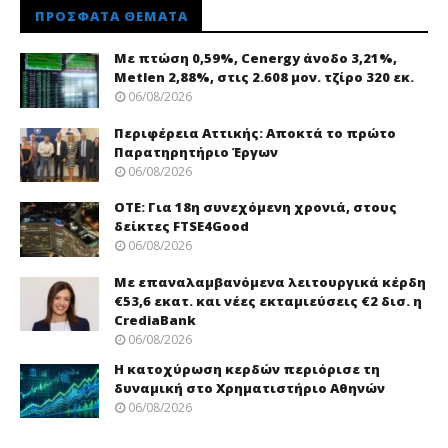
ΠΡΌΣΦΑΤΑ ΘΈΜΑΤΑ
Με πτώση 0,59%, Cenergy άνοδο 3,21%,
Metlen 2,88%, στις 2.608 μον. τζίρο 320 εκ.
06/08/2026
Περιφέρεια Αττικής: Αποκτά το πρώτο
Παρατηρητήριο Έργων
06/08/2026
ΟΤΕ: Για 18η συνεχόμενη χρονιά, στους
δείκτες FTSE4Good
06/08/2026
Με επαναλαμβανόμενα λειτουργικά κέρδη
€53,6 εκατ. και νέες εκταμιεύσεις €2 δισ. η
CrediaBank
06/08/2026
Η κατοχύρωση κερδών περιόρισε τη
δυναμική στο Χρηματιστήριο Αθηνών
06/08/2026