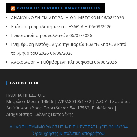
ΧΡΗΜΑΤΙΣΤΗΡΙΑΚΈΣ ΑΝΑΚΟΙΝΏΣΕΙΣ
ΑΝΑΚΟΙΝΩΣΗ ΓΙΑ ΑΓΟΡΑ ΙΔΙΩΝ ΜΕΤΟΧΩΝ
06/08/2026
Επέκταση αρμοδιοτήτων της ΕΥΑΘ Α.Ε.
06/08/2026
Γνωστοποίηση συναλλαγών
06/08/2026
Ενημέρωση Μετόχων για την πορεία των πωλήσεων κατά
το 7μηνο του 2026
06/08/2026
Ανακοίνωση – Ρυθμιζόμενη πληροφορία
06/08/2026
ΙΔΙΟΚΤΗΣΙΑ
ΗΛΟΡΙΑ ΠΡΕΣΣ Ο.Ε.
Μητρώο eMedia: 14606 | ΑΦΜ:801951782 | Δ.Ο.Υ.: Γλυφάδας
Διεύθυνση έδρας: Ποσειδώνος 54, 17562, Π. Φάληρο |
Διαχειριστής: Ιωάννης Παπαδάκης
ΔΗΛΩΣΗ ΣΥΜΜΟΡΦΩΣΗΣ ΜΕ ΤΗ ΣΥΣΤΑΣΗ (ΕΕ) 2018/334
Όροι χρήσης & πολιτική απορρήτου