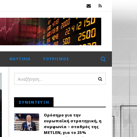
κ.
 €2 δισ. η CrediaBank
ΝΑΥΤΙΛΊΑ
ΤΟΥΡΙΣΜΌΣ
ΣΥΝΈΝΤΕΥΞΗ
Ορόσημο για την
ευρωπαϊκή στρατηγική, η
συμφωνία – σταθμός της
METLEN, για το 25%