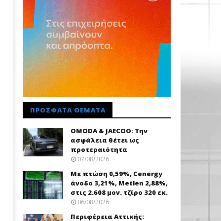
ΠΡΌΣΦΑΤΑ ΘΈΜΑΤΑ
OMODA & JAECOO: Την
ασφάλεια θέτει ως
προτεραιότητα
07/08/2026
Με πτώση 0,59%, Cenergy
άνοδο 3,21%, Metlen 2,88%,
στις 2.608 μον. τζίρο 320 εκ.
06/08/2026
Περιφέρεια Αττικής: