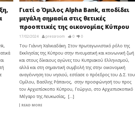
ξη,
Γιατί ο Όμιλος Alpha Bank, αποδίδει
α
μεγάλη σημασία στις θετικές
προοπτικές της οικονομίας Κύπρου
17/02/2024
pressroom
0
0
nk,
Του Γιάννη Χαλκιαδάκη. Στον πρωταγωνιστικό ρόλο της
ατικά
Εκκλησίας της Κύπρου στην πνευματική και κοινωνική ζωή
ται
και στους δίκαιους αγώνες του Κυπριακού Ελληνισμού,
τή
αλλά και στη σημαντική συμβολή της στην οικονομική
ε
αναγέννηση του νησιού, εστίασε ο πρόεδρος του Δ.Σ. του
Ομίλου, Βασίλης Ράπανος, στην προσφώνησή του προς
τον Αρχιεπίσκοπο Κύπρου, Γεώργιο, στο Αρχιεπισκοπικό
Μέγαρο της Λευκωσίας, […]
READ MORE