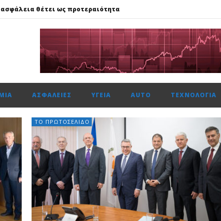
 ασφάλεια θέτει ως προτεραιότητα
59%, Cenergy άνοδο 3,21%, Metlen 2,88%, στις 2.608 μον. τζίρο 320 ε
ής: Αποκτά το πρώτο Παρατηρητήριο Έργων
μενη χρονιά, στους δείκτες FTSE4Good
αμβανόμενα λειτουργικά κέρδη €53,6 εκατ. και νέες εκταμιεύσεις
ΜΊΑ
ΑΣΦΆΛΕΙΕΣ
ΥΓΕΊΑ
AUTO
ΤΕΧΝΟΛΟΓΊΑ
 ασφάλεια θέτει ως προτεραιότητα
ΤΟ ΠΡΩΤΟΣΈΛΙΔΟ