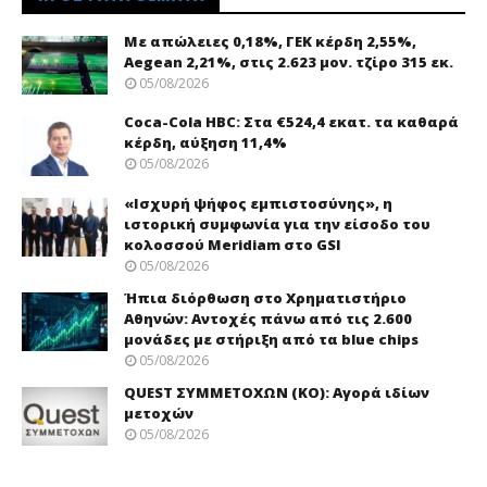
Με απώλειες 0,18%, ΓΕΚ κέρδη 2,55%,
Aegean 2,21%, στις 2.623 μον. τζίρο 315 εκ.
05/08/2026
Coca-Cola HBC: Στα €524,4 εκατ. τα καθαρά
κέρδη, αύξηση 11,4%
05/08/2026
«Ισχυρή ψήφος εμπιστοσύνης», η
ιστορική συμφωνία για την είσοδο του
κολοσσού Meridiam στο GSI
05/08/2026
Ήπια διόρθωση στο Χρηματιστήριο
Αθηνών: Αντοχές πάνω από τις 2.600
μονάδες με στήριξη από τα blue chips
05/08/2026
QUEST ΣΥΜΜΕΤΟΧΩΝ (ΚΟ): Αγορά ιδίων
μετοχών
05/08/2026