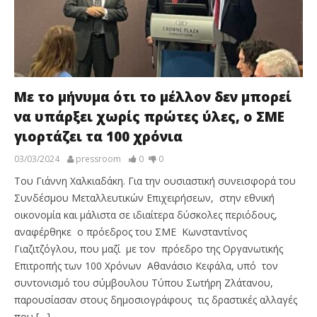
Με το μήνυμα ότι το μέλλον δεν μπορεί
να υπάρξει χωρίς πρώτες ύλες, ο ΣΜΕ
γιορτάζει τα 100 χρόνια
03/03/2024
pressroom
0
0
Του Γιάννη Χαλκιαδάκη. Για την ουσιαστική συνεισφορά του
Συνδέσμου Μεταλλευτικών Επιχειρήσεων, στην εθνική
οικονομία και μάλιστα σε ιδιαίτερα δύσκολες περιόδους,
αναφέρθηκε ο πρόεδρος του ΣΜΕ Κωνσταντίνος
Γιαζιτζόγλου, που μαζί με τον πρόεδρο της Οργανωτικής
Επιτροπής των 100 Χρόνων Αθανάσιο Κεφάλα, υπό τον
συντονισμό του σύμβουλου Τύπου Σωτήρη Ζλάτανου,
παρουσίασαν στους δημοσιογράφους τις δραστικές αλλαγές
που […]