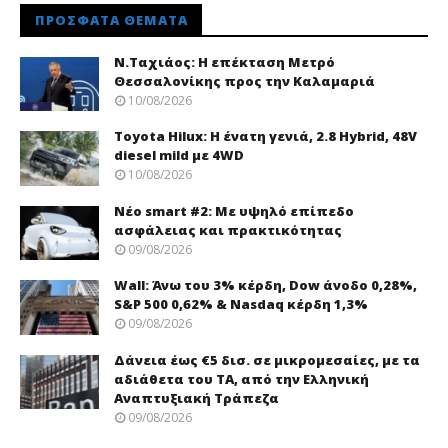
ΠΡΌΣΦΑΤΑ ΘΈΜΑΤΑ
Ν.Ταχιάος: Η επέκταση Μετρό
Θεσσαλονίκης προς την Καλαμαριά
10/08/2026
Toyota Hilux: Η ένατη γενιά, 2.8 Hybrid, 48V
diesel mild με 4WD
10/08/2026
Νέo smart #2: Με υψηλό επίπεδο
ασφάλειας και πρακτικότητας
09/08/2026
Wall: Άνω του 3% κέρδη, Dow άνοδο 0,28%,
S&P 500 0,62% & Nasdaq κέρδη 1,3%
09/08/2026
Δάνεια έως €5 δισ. σε μικρομεσαίες, με τα
αδιάθετα του ΤΑ, από την Ελληνική
Αναπτυξιακή Τράπεζα
09/08/2026