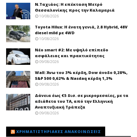
Ν.Ταχιάος: Η επέκταση Μετρό
Θεσσαλονίκης προς την Καλαμαριά
10/08/2026
Toyota Hilux: Η ένατη γενιά, 2.8 Hybrid, 48V
diesel mild με 4WD
10/08/2026
Νέo smart #2: Με υψηλό επίπεδο
ασφάλειας και πρακτικότητας
09/08/2026
Wall: Άνω του 3% κέρδη, Dow άνοδο 0,28%,
S&P 500 0,62% & Nasdaq κέρδη 1,3%
09/08/2026
Δάνεια έως €5 δισ. σε μικρομεσαίες, με τα
αδιάθετα του ΤΑ, από την Ελληνική
Αναπτυξιακή Τράπεζα
09/08/2026
ΧΡΗΜΑΤΙΣΤΗΡΙΑΚΈΣ ΑΝΑΚΟΙΝΏΣΕΙΣ