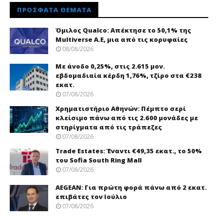
ΠΡΌΣΦΑΤΑ ΘΈΜΑΤΑ
Όμιλος Qualco: Απέκτησε το 50,1% της
Multiverse A.E, μια από τις κορυφαίες
08/08/2026
Με άνοδο 0,25%, στις 2.615 μον.
εβδομαδιαία κέρδη 1,76%, τζίρο στα €238
εκατ.
07/08/2026
Χρηματιστήριο Αθηνών: Πέμπτο σερί
κλείσιμο πάνω από τις 2.600 μονάδες με
στηρίγματα από τις τράπεζες
07/08/2026
Trade Εstates: Έναντι €49,35 εκατ., το 50%
του Sofia South Ring Mall
07/08/2026
AEGEAN: Για πρώτη φορά πάνω από 2 εκατ.
επιβάτες τον Ιούλιο
07/08/2026