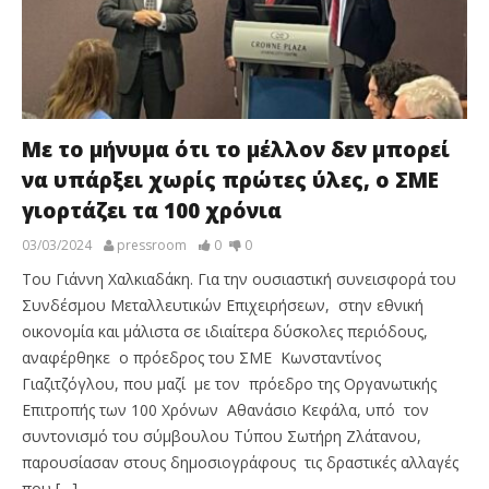
Με το μήνυμα ότι το μέλλον δεν μπορεί
να υπάρξει χωρίς πρώτες ύλες, ο ΣΜΕ
γιορτάζει τα 100 χρόνια
03/03/2024
pressroom
0
0
Του Γιάννη Χαλκιαδάκη. Για την ουσιαστική συνεισφορά του
Συνδέσμου Μεταλλευτικών Επιχειρήσεων, στην εθνική
οικονομία και μάλιστα σε ιδιαίτερα δύσκολες περιόδους,
αναφέρθηκε ο πρόεδρος του ΣΜΕ Κωνσταντίνος
Γιαζιτζόγλου, που μαζί με τον πρόεδρο της Οργανωτικής
Επιτροπής των 100 Χρόνων Αθανάσιο Κεφάλα, υπό τον
συντονισμό του σύμβουλου Τύπου Σωτήρη Ζλάτανου,
παρουσίασαν στους δημοσιογράφους τις δραστικές αλλαγές
που […]