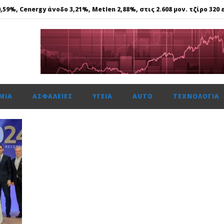
59%, Cenergy άνοδο 3,21%, Metlen 2,88%, στις 2.608 μον. τζίρο 320 ε
ε γάλλιο, σκάνδιο, γερμάνιο, στη Θεσσαλονίκη..
 ασφάλεια θέτει ως προτεραιότητα
ής: Αποκτά το πρώτο Παρατηρητήριο Έργων
μενη χρονιά, στους δείκτες FTSE4Good
ΜΊΑ
ΑΣΦΆΛΕΙΕΣ
ΥΓΕΊΑ
AUTO
ΤΕΧΝΟΛΟΓΊΑ
59%, Cenergy άνοδο 3,21%, Metlen 2,88%, στις 2.608 μον. τζίρο 320 ε