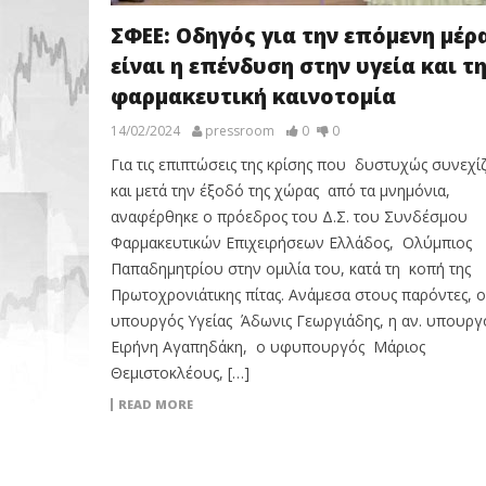
ΣΦΕΕ: Οδηγός για την επόμενη μέρα
είναι η επένδυση στην υγεία και τ
φαρμακευτική καινοτομία
14/02/2024
pressroom
0
0
Για τις επιπτώσεις της κρίσης που δυστυχώς συνεχί
και μετά την έξοδό της χώρας από τα μνημόνια,
αναφέρθηκε ο πρόεδρος του Δ.Σ. του Συνδέσμου
Φαρμακευτικών Επιχειρήσεων Ελλάδος, Ολύμπιος
Παπαδημητρίου στην ομιλία του, κατά τη κοπή της
Πρωτοχρονιάτικης πίτας. Ανάμεσα στους παρόντες, 
υπουργός Υγείας Άδωνις Γεωργιάδης, η αν. υπουρ
Ειρήνη Αγαπηδάκη, ο υφυπουργός Μάριος
Θεμιστοκλέους, […]
READ MORE