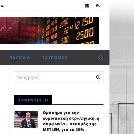
κ.
ΝΑΥΤΙΛΊΑ
ΤΟΥΡΙΣΜΌΣ
κ.
ΣΥΝΈΝΤΕΥΞΗ
Ορόσημο για την
ευρωπαϊκή στρατηγική, η
συμφωνία – σταθμός της
METLEN, για το 25%