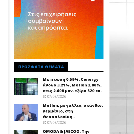
ΠΡΌΣΦΑΤΑ ΘΈΜΑΤΑ
Με πτώση 0,59%, Cenergy
άνοδο 3,21%, Metlen 2,88%,
στις 2.608 μον. τζίρο 320 εκ.
07/08/2026
Metlen, με γάλλιο, σκάνδιο,
γερμάνιο, στη
Θεσσαλονίκη..
07/08/2026
OMODA & JAECOO: Την