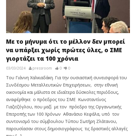
Με το μήνυμα ότι το μέλλον δεν μπορεί
να υπάρξει χωρίς πρώτες ύλες, ο ΣΜΕ
γιορτάζει τα 100 χρόνια
03/03/2024
pressroom
0
0
Του Γιάννη Χαλκιαδάκη. Για την ουσιαστική συνεισφορά του
Συνδέσμου Μεταλλευτικών Επιχειρήσεων, στην εθνική
οικονομία και μάλιστα σε ιδιαίτερα δύσκολες περιόδους,
αναφέρθηκε ο πρόεδρος του ΣΜΕ Κωνσταντίνος
Γιαζιτζόγλου, που μαζί με τον πρόεδρο της Οργανωτικής
Επιτροπής των 100 Χρόνων Αθανάσιο Κεφάλα, υπό τον
συντονισμό του σύμβουλου Τύπου Σωτήρη Ζλάτανου,
παρουσίασαν στους δημοσιογράφους τις δραστικές αλλαγές
που […]