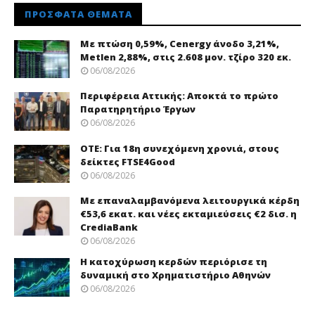
ΠΡΌΣΦΑΤΑ ΘΈΜΑΤΑ
Με πτώση 0,59%, Cenergy άνοδο 3,21%,
Metlen 2,88%, στις 2.608 μον. τζίρο 320 εκ.
06/08/2026
Περιφέρεια Αττικής: Αποκτά το πρώτο
Παρατηρητήριο Έργων
06/08/2026
ΟΤΕ: Για 18η συνεχόμενη χρονιά, στους
δείκτες FTSE4Good
06/08/2026
Με επαναλαμβανόμενα λειτουργικά κέρδη
€53,6 εκατ. και νέες εκταμιεύσεις €2 δισ. η
CrediaBank
06/08/2026
Η κατοχύρωση κερδών περιόρισε τη
δυναμική στο Χρηματιστήριο Αθηνών
06/08/2026