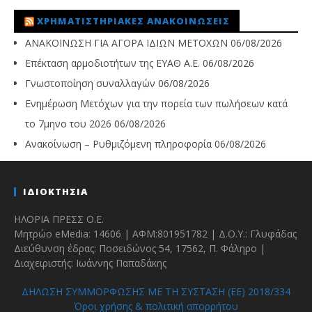
ΧΡΗΜΑΤΙΣΤΗΡΙΑΚΈΣ ΑΝΑΚΟΙΝΏΣΕΙΣ
ΑΝΑΚΟΙΝΩΣΗ ΓΙΑ ΑΓΟΡΑ ΙΔΙΩΝ ΜΕΤΟΧΩΝ
06/08/2026
Επέκταση αρμοδιοτήτων της ΕΥΑΘ Α.Ε.
06/08/2026
Γνωστοποίηση συναλλαγών
06/08/2026
Ενημέρωση Μετόχων για την πορεία των πωλήσεων κατά
το 7μηνο του 2026
06/08/2026
Ανακοίνωση – Ρυθμιζόμενη πληροφορία
06/08/2026
ΙΔΙΟΚΤΗΣΙΑ
ΗΛΟΡΙΑ ΠΡΕΣΣ Ο.Ε.
Μητρώο eMedia: 14606 | ΑΦΜ:801951782 | Δ.Ο.Υ.: Γλυφάδας
Διεύθυνση έδρας: Ποσειδώνος 54, 17562, Π. Φάληρο |
Διαχειριστής: Ιωάννης Παπαδάκης
ΔΗΛΩΣΗ ΣΥΜΜΟΡΦΩΣΗΣ ΜΕ ΤΗ ΣΥΣΤΑΣΗ (ΕΕ) 2018/334
Όροι χρήσης & πολιτική απορρήτου